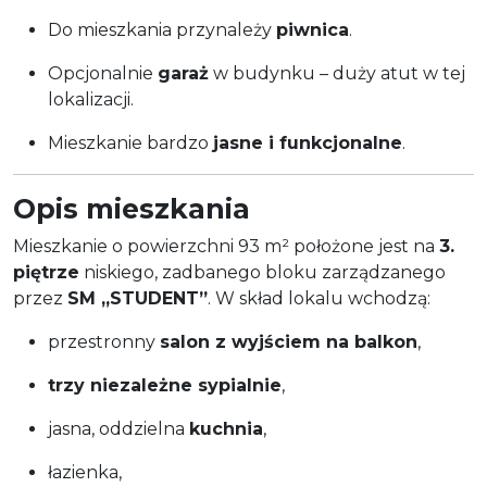
Do mieszkania przynależy
piwnica
.
Opcjonalnie
garaż
w budynku – duży atut w tej
lokalizacji.
Mieszkanie bardzo
jasne i funkcjonalne
.
Opis mieszkania
Mieszkanie o powierzchni 93 m² położone jest na
3.
piętrze
niskiego, zadbanego bloku zarządzanego
przez
SM „STUDENT”
. W skład lokalu wchodzą:
przestronny
salon z wyjściem na balkon
,
trzy niezależne sypialnie
,
jasna, oddzielna
kuchnia
,
łazienka,