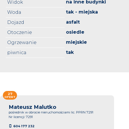
na inne budynki
Widok
tak - miejska
Woda
asfalt
Dojazd
osiedle
Otoczenie
miejskie
Ogrzewanie
tak
piwnica
27
OFERT
Mateusz Malutko
pośrednik w obrocie nieruchomościami lic. PPRN 7291
Nr licencji: 7291
604 177 232