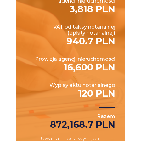
agencji nieruchomości
3,818 PLN
VAT od taksy notarialnej
(opłaty notarialnej)
940.7 PLN
Prowizja agencji nieruchomości
16,600 PLN
Wypisy aktu notarialnego
120 PLN
Razem
872,168.7 PLN
Uwaga: mogą wystąpić