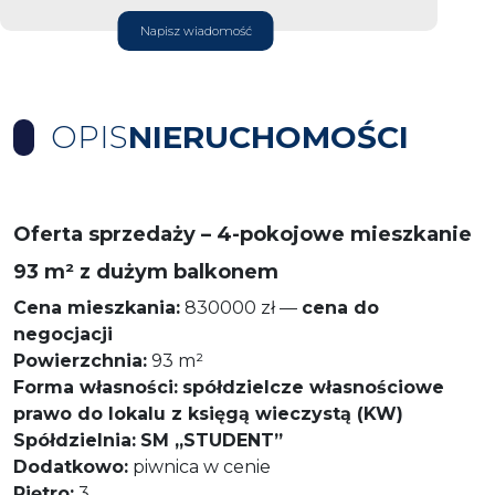
Napisz wiadomość
OPIS
NIERUCHOMOŚCI
Oferta sprzedaży – 4-pokojowe mieszkanie
93 m² z dużym balkonem
Cena mieszkania:
830000 zł —
cena do
negocjacji
Powierzchnia:
93 m²
Forma własności:
spółdzielcze własnościowe
prawo do lokalu z księgą wieczystą (KW)
Spółdzielnia:
SM „STUDENT”
Dodatkowo:
piwnica w cenie
Piętro:
3