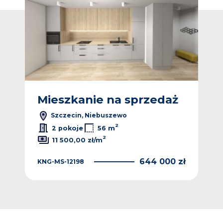
ż
Mieszkanie na sprzedaż
M
Szczecin, Niebuszewo
2
2 pokoje
56 m
2
11 500,00 zł/m
 zł
644 000 zł
KNG-MS-12198
KNG