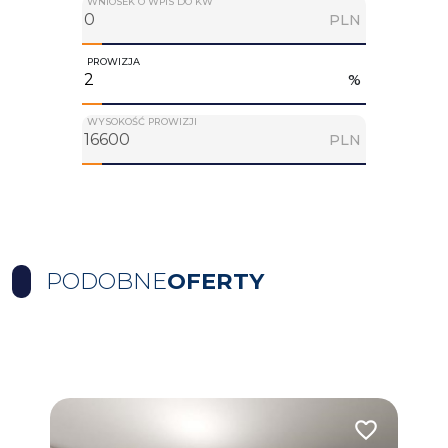
WNIOSEK O WPIS DO KW
PLN
PROWIZJA
%
WYSOKOŚĆ PROWIZJI
PLN
PODOBNE
OFERTY
Dodaj do ulubionych
Dodaj do ulub