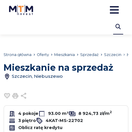
Strona główna
Oferty
Mieszkania
Sprzedaż
Szczecin
Ni
Mieszkanie na sprzedaż
Szczecin, Niebuszewo
Dodaj do ulubionych
Drukuj
Udostępnij
2
4 pokoje
93.00 m²
8 924,73 zł/m
3 piętro
4KAT-MS-22702
Oblicz ratę kredytu