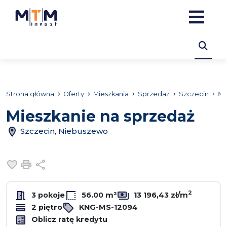
Strona główna
Oferty
Mieszkania
Sprzedaż
Szczecin
Ni
Mieszkanie na sprzedaż
Szczecin, Niebuszewo
Dodaj do ulubionych
Drukuj
Udostępnij
2
3 pokoje
56.00 m²
13 196,43 zł/m
2 piętro
KNG-MS-12094
Oblicz ratę kredytu