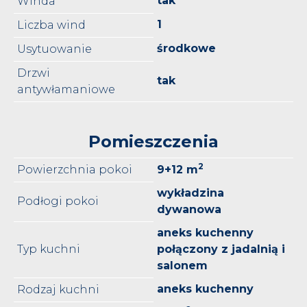
tak
Winda
1
Liczba wind
środkowe
Usytuowanie
Drzwi
tak
antywłamaniowe
Pomieszczenia
2
Powierzchnia pokoi
9+12 m
wykładzina
Podłogi pokoi
dywanowa
aneks kuchenny
Typ kuchni
połączony z jadalnią i
salonem
aneks kuchenny
Rodzaj kuchni