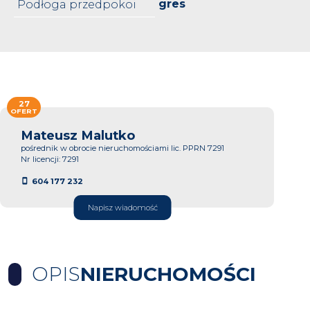
gres
Podłoga przedpokoi
27
OFERT
Mateusz Malutko
pośrednik w obrocie nieruchomościami lic. PPRN 7291
Nr licencji: 7291
604 177 232
Napisz wiadomość
OPIS
NIERUCHOMOŚCI