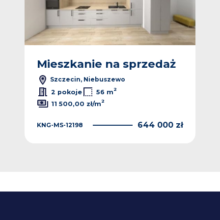
ż
Mieszkanie na sprzedaż
M
Szczecin, Niebuszewo
2
2
ł/m
2 pokoje
56 m
2
11 500,00 zł/m
 zł
644 000 zł
KNG-MS-12198
4KA