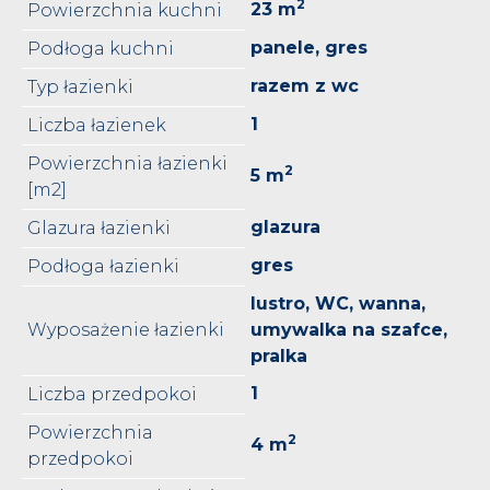
2
23 m
Powierzchnia kuchni
panele, gres
Podłoga kuchni
razem z wc
Typ łazienki
1
Liczba łazienek
Powierzchnia łazienki
2
5 m
[m2]
glazura
Glazura łazienki
gres
Podłoga łazienki
lustro, WC, wanna,
Wyposażenie łazienki
umywalka na szafce,
pralka
1
Liczba przedpokoi
Powierzchnia
2
4 m
przedpokoi