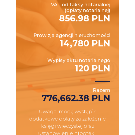
VAT od taksy notarialnej
(opłaty notarialnej)
856.98 PLN
Prowizja agencji nieruchomości
14,780 PLN
Wypisy aktu notarialnego
120 PLN
Razem
776,662.38 PLN
Uwaga: mogą wystąpić
dodatkowe opłaty za założenie
księgi wieczystej oraz
ustanowienie hipoteki.