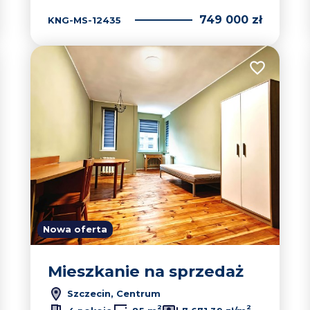
749 000 zł
KNG-MS-12435
 do ulubionych
Dodaj do u
Nowa oferta
Mieszkanie na sprzedaż
Szczecin, Centrum
2
2