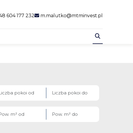
al link
48 604 177 232
m.malutko@mtminvest.pl