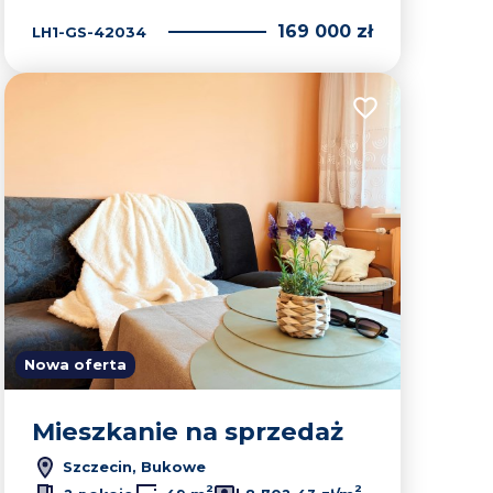
169 000 zł
LH1-GS-42034
lubionych
Dodaj do ulubion
Nowa oferta
Mieszkanie na sprzedaż
Szczecin, Bukowe
2
2