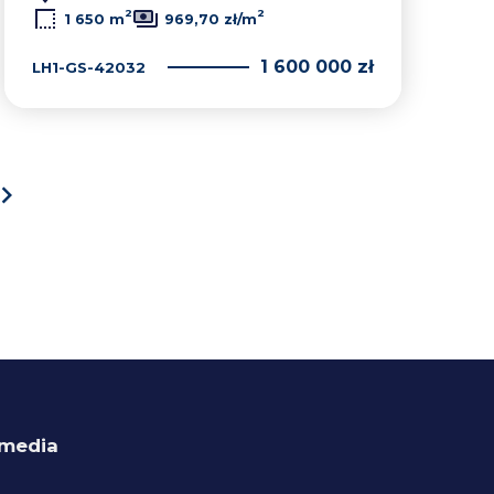
2
2
1 650 m
969,70 zł/m
1 600 000 zł
LH1-GS-42032
next
 media