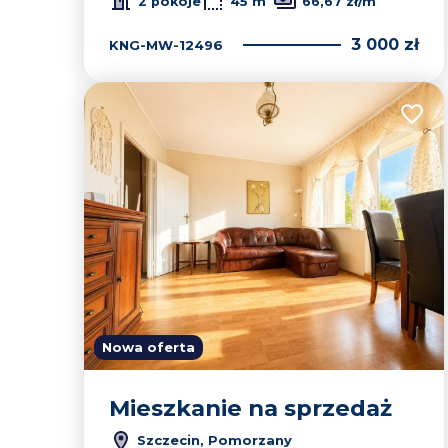
2 pokoje
45 m
66,67 zł/m
3 000 zł
KNG-MW-12496
Dodaj
Nowa oferta
Mieszkanie na sprzedaż
Szczecin, Pomorzany