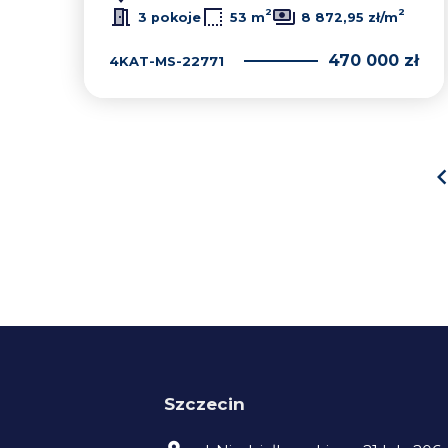
2
2
3 pokoje
53 m
8 872,95 zł/m
470 000 zł
4KAT-MS-22771
Szczecin