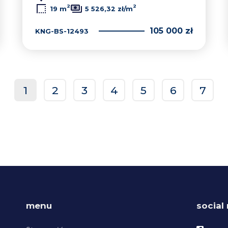
2
2
19 m
5 526,32 zł/m
105 000 zł
KNG-BS-12493
1
2
3
4
5
6
7
prev
menu
social