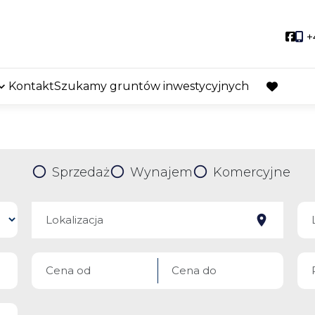
Soci
+
Kontakt
Szukamy gruntów inwestycyjnych
favorite
Sprzedaż
Wynajem
Komercyjne