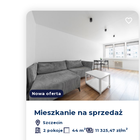
Dodaj
350
Nowa oferta
Mieszkanie na sprzedaż
Szczecin
2
2
2 pokoje
44 m
11 325,47 zł/m