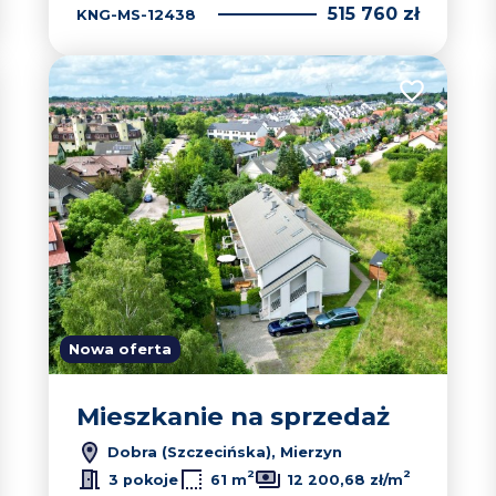
515 760 zł
KNG-MS-12438
 do ulubionych
Dodaj do u
Nowa oferta
Mieszkanie na sprzedaż
Dobra (Szczecińska), Mierzyn
2
2
3 pokoje
61 m
12 200,68 zł/m