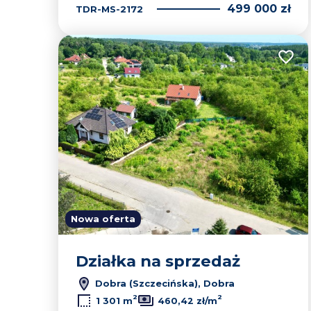
499 000 zł
TDR-MS-2172
Dodaj
Nowa oferta
Działka na sprzedaż
Dobra (Szczecińska), Dobra
2
2
1 301 m
460,42 zł/m