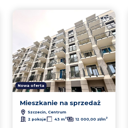
15
 do ulubionych
Dodaj do u
2
12
7
Nowa oferta
Mieszkanie na sprzedaż
Szczecin, Centrum
2
2
2 pokoje
43 m
12 000,00 zł/m