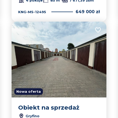
4 pokoje
85 m
7 671,39 zł/m
649 000 zł
KNG-MS-12495
 do ulubionych
Dodaj do u
Nowa oferta
Obiekt na sprzedaż
Gryfino