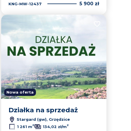
5 900 zł
KNG-MW-12437
lubionych
Dodaj do ulubion
Nowa oferta
Działka na sprzedaż
Stargard (gw), Grzędzice
2
2
1 261 m
134,02 zł/m