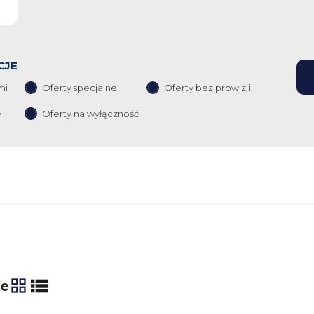
CJE
mi
Oferty specjalne
Oferty bez prowizji
y
Oferty na wyłączność
ie
tabela
lista