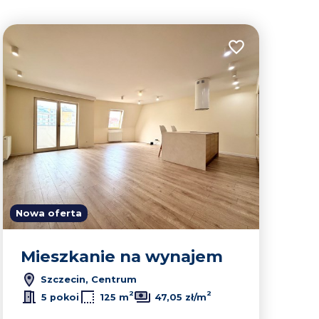
lubionych
Dodaj do ulubion
Nowa oferta
Mieszkanie na wynajem
Szczecin, Centrum
Leaflet
|
© OpenMapTiles
© OpenStreetMap contributors
2
2
5 pokoi
125 m
47,05 zł/m