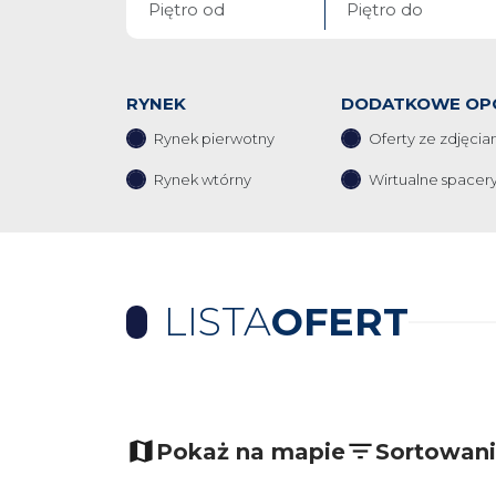
RYNEK
DODATKOWE OP
Rynek pierwotny
Oferty ze zdjęcia
Rynek wtórny
Wirtualne spacer
LISTA
OFERT
+
−
Pokaż na mapie
Sortowan