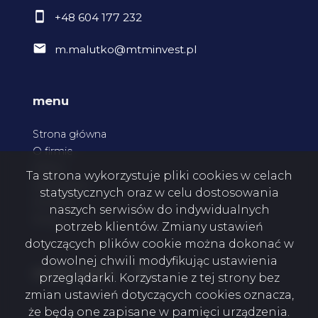
+48 604 177 232
m.malutko@mtminvest.pl
menu
Strona główna
O firmie
Oferty
Ta strona wykorzystuje pliki cookies w celach
Zgłoszenia
statystycznych oraz w celu dostosowania
Kontakt
naszych serwisów do indywidualnych
Rodo
potrzeb klientów. Zmiany ustawień
dotyczących plików cookie można dokonać w
dowolnej chwili modyfikując ustawienia
Facebook
social media
przeglądarki. Korzystanie z tej strony bez
zmian ustawień dotyczących cookies oznacza,
że będą one zapisane w pamięci urządzenia.