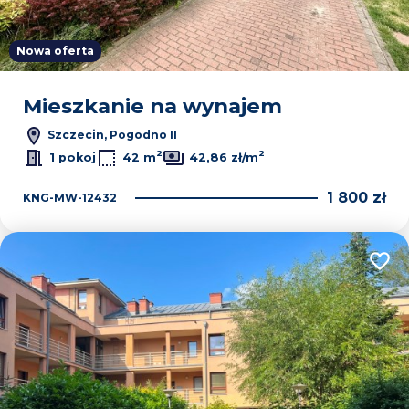
Nowa oferta
Mieszkanie na wynajem
Szczecin, Pogodno II
2
2
1 pokoj
42 m
42,86 zł/m
1 800 zł
KNG-MW-12432
Dodaj