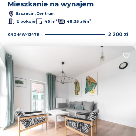
Mieszkanie na wynajem
Szczecin, Centrum
2
2
2 pokoje
46 m
48,35 zł/m
2 200 zł
KNG-MW-12478
Dodaj