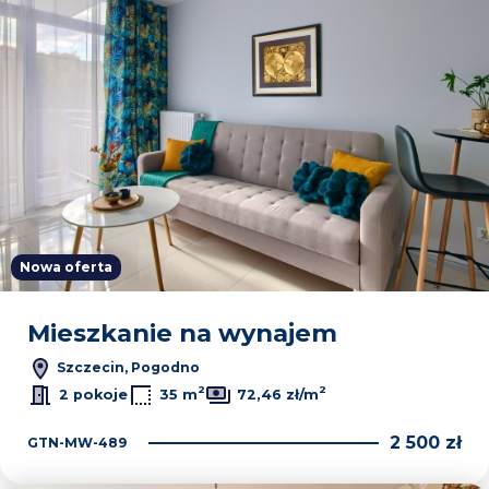
Nowa oferta
Mieszkanie na wynajem
Szczecin, Pogodno
2
2
2 pokoje
35 m
72,46 zł/m
2 500 zł
GTN-MW-489