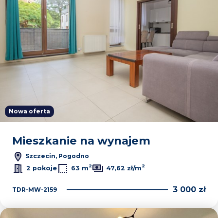
Nowa oferta
Mieszkanie na wynajem
Szczecin, Pogodno
2
2
2 pokoje
63 m
47,62 zł/m
3 000 zł
TDR-MW-2159