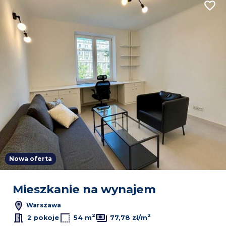
Dodaj
Nowa oferta
Mieszkanie na wynajem
Warszawa
2
2
2 pokoje
54 m
77,78 zł/m