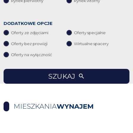
Rynek pierwotny
Rynek wtórny
DODATKOWE OPCJE
Oferty ze zdjęciami
Oferty specjalne
Oferty bez prowizji
Wirtualne spacery
Oferty na wyłączność
SZUKAJ
MIESZKANIA
WYNAJEM
+