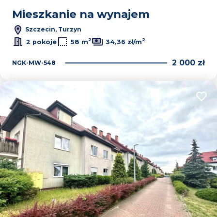
Mieszkanie na wynajem
Szczecin, Turzyn
2
2
2 pokoje
58 m
34,36 zł/m
2 000 zł
NGK-MW-548
Dodaj