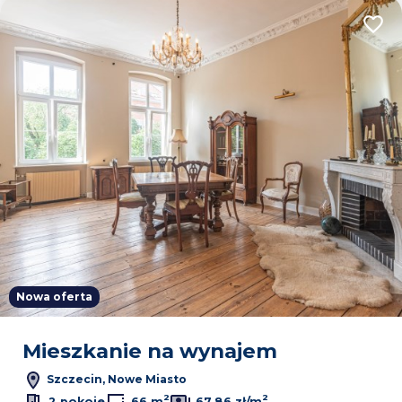
Dodaj
Nowa oferta
Mieszkanie na wynajem
Szczecin, Nowe Miasto
2
2
2 pokoje
66 m
67,86 zł/m