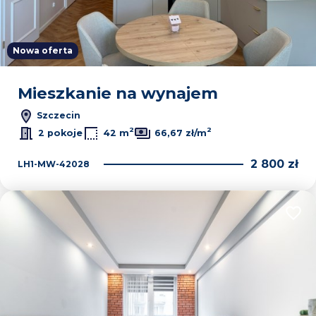
Nowa oferta
Mieszkanie na wynajem
Szczecin
2
2
2 pokoje
42 m
66,67 zł/m
2 800 zł
LH1-MW-42028
Dodaj