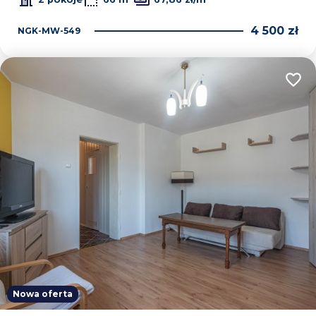
4 500 zł
NGK-MW-549
Dodaj
Nowa oferta