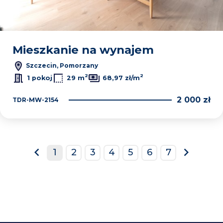
Mieszkanie na wynajem
Szczecin, Pomorzany
2
2
1 pokoj
29 m
68,97 zł/m
2 000 zł
TDR-MW-2154
1
2
3
4
5
6
7
prev
next