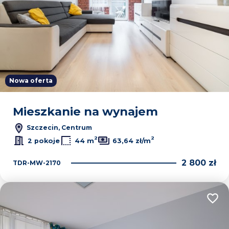
Nowa oferta
Mieszkanie na wynajem
Szczecin, Centrum
2
2
2 pokoje
44 m
63,64 zł/m
2 800 zł
TDR-MW-2170
Dodaj