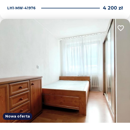
4 200 zł
LH1-MW-41976
Dodaj
Nowa oferta