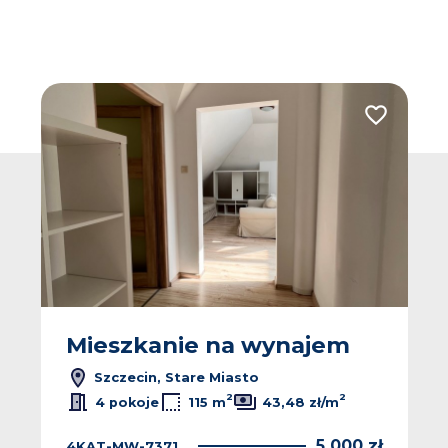
 do ulubionych
Dodaj do u
Mieszkanie na wynajem
Szczecin, Stare Miasto
2
2
4 pokoje
115 m
43,48 zł/m
5 000 zł
4KAT-MW-7371