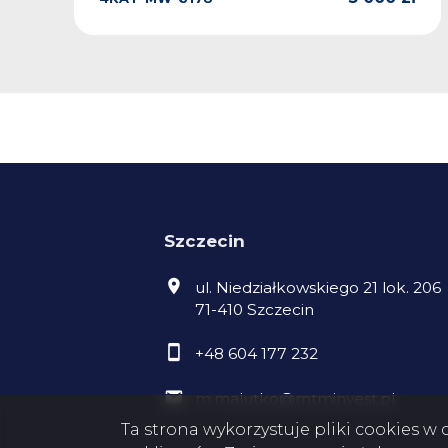
Szczecin
ul. Niedziałkowskiego 21 lok. 206
71-410 Szczecin
+48 604 177 232
m.malutko@mtminvest.pl
Ta strona wykorzystuje pliki cookies 