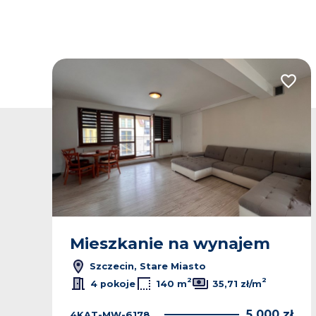
odaj do ulubionych
Dodaj
Mieszkanie na wynajem
Szczecin, Stare Miasto
2
2
4 pokoje
140 m
35,71 zł/m
ł
5 000 zł
4KAT-MW-6178