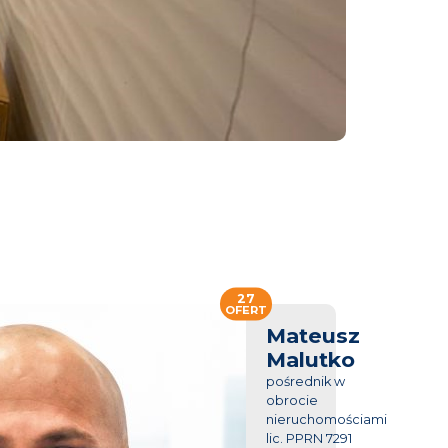
27
OFERT
Mateusz
Malutko
pośrednik w
obrocie
nieruchomościami
lic. PPRN 7291