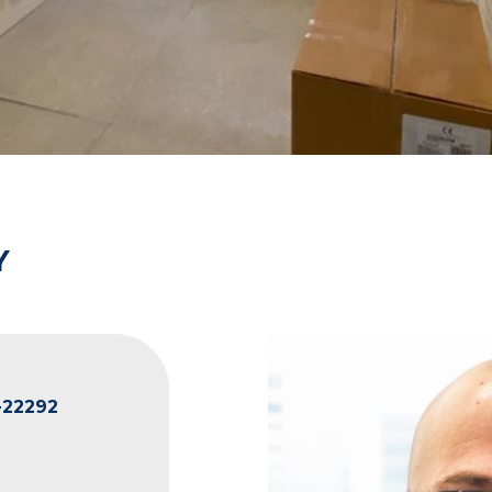
Y
22292