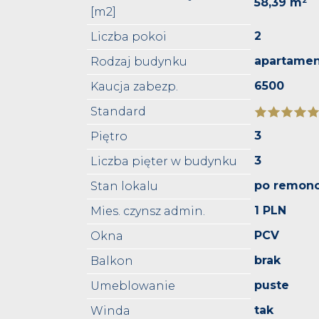
58,39 m²
[m2]
2
Liczba pokoi
apartame
Rodzaj budynku
6500
Kaucja zabezp.
Standard
3
Piętro
3
Liczba pięter w budynku
po remonc
Stan lokalu
1 PLN
Mies. czynsz admin.
PCV
Okna
brak
Balkon
puste
Umeblowanie
tak
Winda