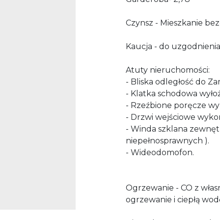
Czynsz - Mieszkanie be
Kaucja - do uzgodnieni
Atuty nieruchomości:
- Bliska odległość do Z
- Klatka schodowa wyło
- Rzeźbione poręcze 
- Drzwi wejściowe wyko
- Winda szklana zewnęt
niepełnosprawnych ).
- Wideodomofon.
Ogrzewanie - CO z własn
ogrzewanie i ciepłą wod