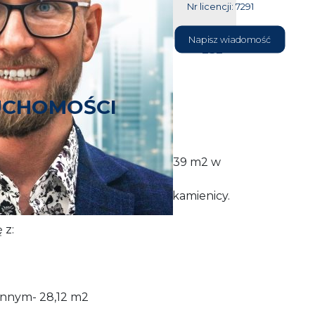
Nr licencji: 7291
604 177
Napisz wiadomość
232
UCHOMOŚCI
 3 pokojowy o powierzchni 58,39 m2 w
a na 3 piętrze w 3 piętrowej kamienicy.
 z:
nnym- 28,12 m2