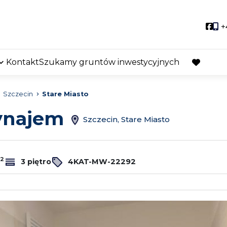
Soci
+
Kontakt
Szukamy gruntów inwestycyjnych
favorite
Szczecin
Stare Miasto
wynajem
Szczecin, Stare Miasto
2
3 piętro
4KAT-MW-22292