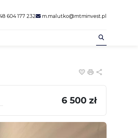
al link
48 604 177 232
m.malutko@mtminvest.pl
Dodaj do ulubiony
Drukuj
Udostępnij
6 500 zł