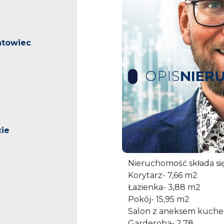
ntowiec
OPIS
NIER
Na wynajem apartament
dzielnicy Stare miasto.
ie
Nieruchomość usytuowan
Nieruchomość składa się
Korytarz- 7,66 m2
Łazienka- 3,88 m2
Pokój- 15,95 m2
Salon z aneksem kuche
Garderoba- 2,78