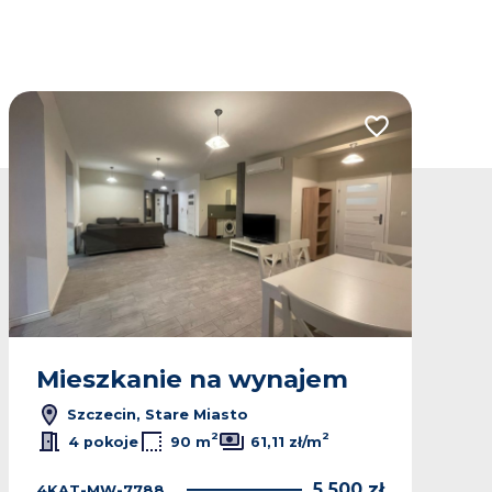
lubionych
Dodaj do ulubio
Mieszkanie na wynajem
Szczecin, Stare Miasto
2
2
4 pokoje
90 m
61,11 zł/m
5 500 zł
4KAT-MW-7788