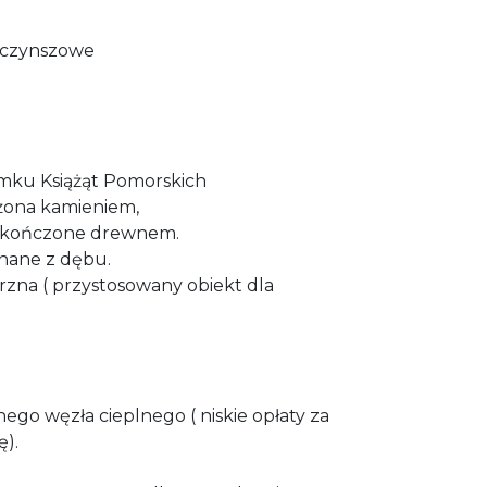
zczynszowe
a
amku Książąt Pomorskich
żona kamieniem,
wykończone drewnem.
nane z dębu.
rzna ( przystosowany obiekt dla
ego węzła cieplnego ( niskie opłaty za
ę).