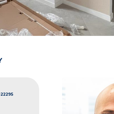
Y
22295