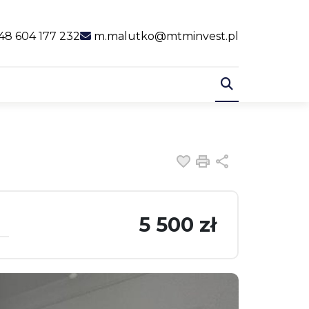
al link
48 604 177 232
m.malutko@mtminvest.pl
Dodaj do ulubiony
Drukuj
Udostępnij
5 500 zł