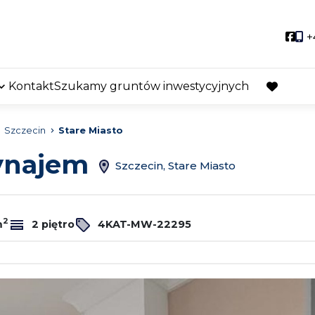
Soci
+
Kontakt
Szukamy gruntów inwestycyjnych
favorite
Szczecin
Stare Miasto
wynajem
Szczecin, Stare Miasto
2
m
2 piętro
4KAT-MW-22295