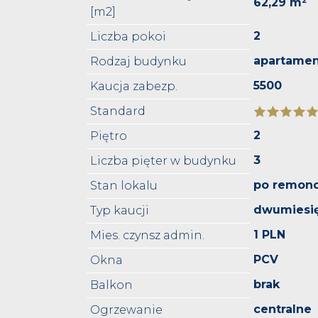
62,29 m²
[m2]
2
Liczba pokoi
apartame
Rodzaj budynku
5500
Kaucja zabezp.
Standard
2
Piętro
3
Liczba pięter w budynku
po remonc
Stan lokalu
dwumiesi
Typ kaucji
1 PLN
Mies. czynsz admin.
PCV
Okna
brak
Balkon
centralne
Ogrzewanie