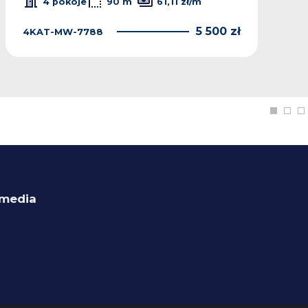
4 pokoje
90 m
61,11 zł/m
5 500 zł
4KAT-MW-7788
 media
ok