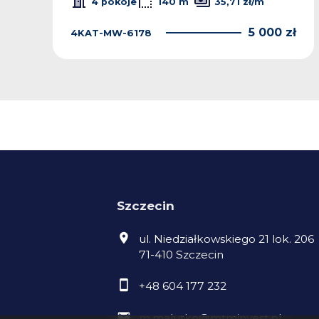
4 pokoje
140 m
35,71 zł/m
ł
5 000 zł
4KAT-MW-6178
Szczecin
ul. Niedziałkowskiego 21 lok. 206
71-410 Szczecin
+48 604 177 232
m.malutko@mtminvest.pl