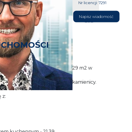
Nr licencji: 7291
604 177
Napisz wiadomość
232
UCHOMOŚCI
 3 pokojowy o powierzchni 62,29 m2 w
a na 2 piętrze w 3 piętrowej kamienicy.
 z:
ksem kuchennym - 21,39