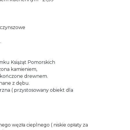
zczynszowe
.
amku Książąt Pomorskich
żona kamieniem,
wykończone drewnem.
nane z dębu.
rzna ( przystosowany obiekt dla
ego węzła cieplnego ( niskie opłaty za