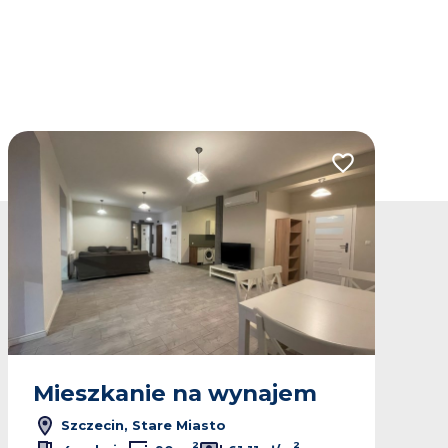
lubionych
Dodaj do ulubio
Mieszkanie na wynajem
Szczecin, Stare Miasto
2
2