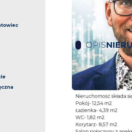
ntowiec
OPIS
NIER
Na wynajem apartament
dzielnicy Stare miasto.
ie
Nieruchomość usytuowan
ęczna
Nieruchomość składa się
Pokój- 12,54 m2
Łazienka- 4,39 m2
WC- 1,82 m2
Korytarz- 8,57 m2
Salon połączony z ane