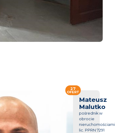
27
OFERT
Mateusz
Malutko
pośrednik w
obrocie
nieruchomościami
lic. PPRN 7291