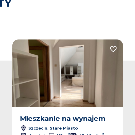
TY
 do ulubionych
Dodaj do u
Mieszkanie na wynajem
Szczecin, Stare Miasto
2
2