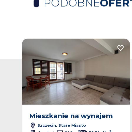
PODOBNE
OFER
odaj do ulubionych
Dodaj
Mieszkanie na wynajem
Szczecin, Stare Miasto
2
2