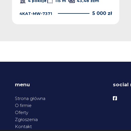
4 pokoje
115 m
43,48 zł/m
5 000 zł
4KAT-MW-7371
menu
social
Facebo
Strona główna
O firmie
Oferty
Zgłoszenia
Kontakt