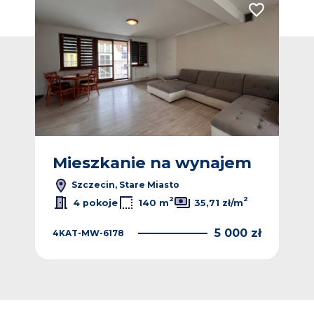
Dodaj do ulubionych
Dodaj do ulub
m
Mieszkanie na wynajem
M
Szczecin, Stare Miasto
2
2
2
4 pokoje
140 m
35,71 zł/m
 zł
5 000 zł
4KAT-MW-6178
4K