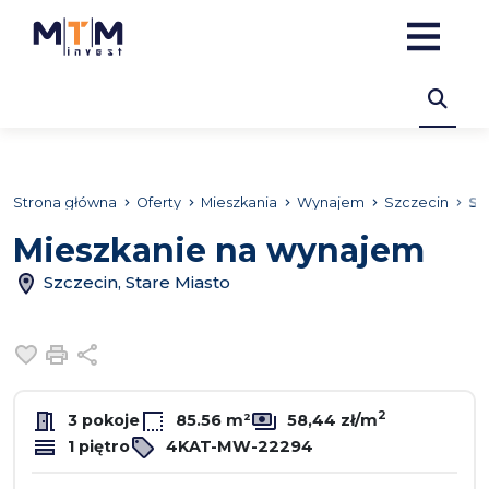
Strona główna
Oferty
Mieszkania
Wynajem
Szczecin
St
Mieszkanie na wynajem
Szczecin, Stare Miasto
Dodaj do ulubionych
Drukuj
Udostępnij
2
3 pokoje
85.56 m²
58,44 zł/m
1 piętro
4KAT-MW-22294