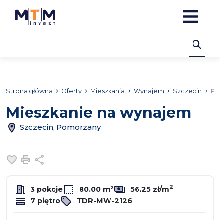
Strona główna
Oferty
Mieszkania
Wynajem
Szczecin
Po
Mieszkanie na wynajem
Szczecin, Pomorzany
Dodaj do ulubionych
Drukuj
Udostępnij
2
3 pokoje
80.00 m²
56,25 zł/m
7 piętro
TDR-MW-2126