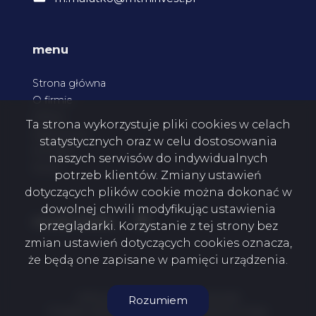
menu
Strona główna
O firmie
Oferty
Ta strona wykorzystuje pliki cookies w celach
Zgłoszenia
statystycznych oraz w celu dostosowania
Kontakt
naszych serwisów do indywidualnych
Rodo
potrzeb klientów. Zmiany ustawień
dotyczących plików cookie można dokonać w
dowolnej chwili modyfikując ustawienia
Facebook
social media
przeglądarki. Korzystanie z tej strony bez
zmian ustawień dotyczących cookies oznacza,
że będą one zapisane w pamięci urządzenia.
MTM Invest Mateusz Malutko © 2026
Rozumiem
Program dla biur nieruchomości
Galactica Virgo