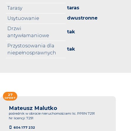
taras
Tarasy
dwustronne
Usytuowanie
Drzwi
tak
antywłamaniowe
Przystosowania dla
tak
niepełnosprawnych
27
OFERT
Mateusz Malutko
pośrednik w obrocie nieruchomościami lic. PPRN 7291
Nr licencji: 7291
604 177 232