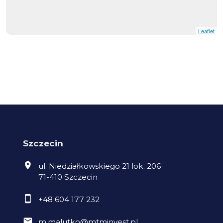
Leaflet
Szczecin
ul. Niedziałkowskiego 21 lok. 206
71-410 Szczecin
+48 604 177 232
m.malutko@mtminvest.pl