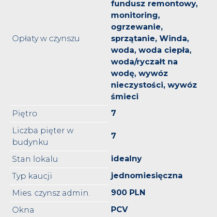
fundusz remontowy,
monitoring,
ogrzewanie,
Opłaty w czynszu
sprzątanie, Winda,
woda, woda ciepła,
woda/ryczałt na
wodę, wywóz
nieczystości, wywóz
śmieci
7
Piętro
Liczba pięter w
7
budynku
idealny
Stan lokalu
jednomiesięczna
Typ kaucji
900 PLN
Mies. czynsz admin.
PCV
Okna