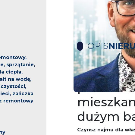
OPIS
NIER
emontowy,
, sprzątanie,
Na wynaj
a ciepła,
ałt na wodę,
przestro
czystości,
eci, zaliczka
mieszkan
z remontowy
dużym b
Czynsz najmu dla właśc
ny