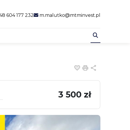
al link
48 604 177 232
m.malutko@mtminvest.pl
Dodaj do ulubiony
Drukuj
Udostępnij
3 500 zł