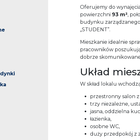
Oferujemy do wynajęcia
powierzchni
93 m²
, po
budynku zarządzanego 
„STUDENT”.
ne
Mieszkanie idealnie spr
pracowników poszukując
dobrze skomunikowanej 
Układ mies
udynki
W skład lokalu wchodzą
ska
przestronny salon z
trzy niezależne, ust
jasna, oddzielna kuc
łazienka,
osobne WC,
duży przedpokój z