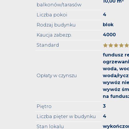
10,00 m²
balkonów/tarasów
4
Liczba pokoi
blok
Rodzaj budynku
4000
Kaucja zabezp.
Standard
fundusz r
ogrzewanie
woda, wod
Opłaty w czynszu
woda/rycz
wywóz nie
wywóz śmi
na fundus
3
Piętro
4
Liczba pięter w budynku
wykończo
Stan lokalu