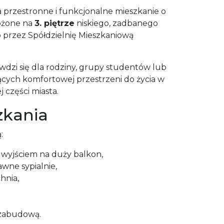
 przestronne i funkcjonalne mieszkanie o
łożone na
3. piętrze
niskiego, zadbanego
przez Spółdzielnię Mieszkaniową
awdzi się dla rodziny, grupy studentów lub
ych komfortowej przestrzeni do życia w
części miasta.
zkania
:
 wyjściem na duży balkon,
awne sypialnie,
hnia,
 zabudową.