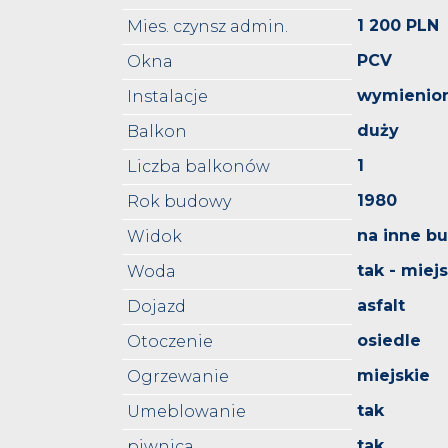
1 200 PLN
Mies. czynsz admin.
PCV
Okna
wymienio
Instalacje
duży
Balkon
1
Liczba balkonów
1980
Rok budowy
na inne b
Widok
tak - miej
Woda
asfalt
Dojazd
osiedle
Otoczenie
miejskie
Ogrzewanie
tak
Umeblowanie
tak
piwnica