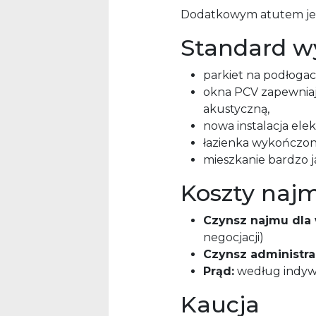
Dodatkowym atutem je
Standard w
parkiet na podłogac
okna PCV zapewniają
akustyczną,
nowa instalacja ele
łazienka wykończona
mieszkanie bardzo ja
Koszty naj
Czynsz najmu dla w
negocjacji)
Czynsz administra
Prąd:
według indyw
Kaucja