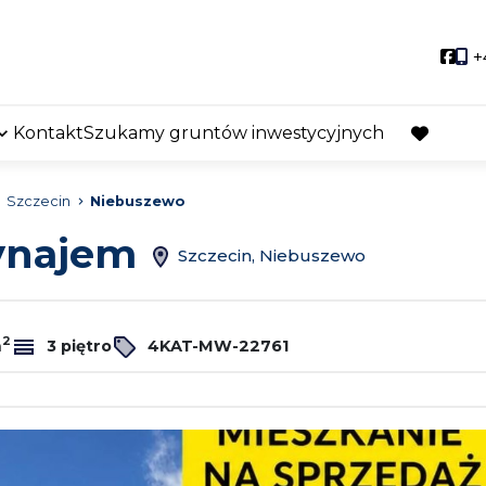
Soci
+
Kontakt
Szukamy gruntów inwestycyjnych
favorite
Szczecin
Niebuszewo
wynajem
Szczecin, Niebuszewo
2
m
3 piętro
4KAT-MW-22761