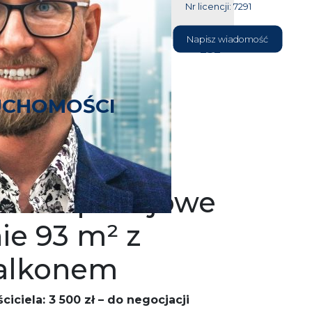
Nr licencji: 7291
604 177
Napisz wiadomość
232
UCHOMOŚCI
em –
nne 4-pokojowe
ie 93 m² z
alkonem
iciela: 3 500 zł – do negocjacji