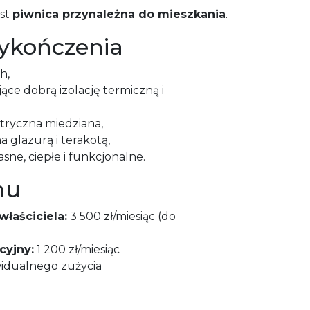
st
piwnica przynależna do mieszkania
.
ykończenia
h,
ce dobrą izolację termiczną i
ktryczna miedziana,
 glazurą i terakotą,
sne, ciepłe i funkcjonalne.
mu
łaściciela:
3 500 zł/miesiąc (do
cyjny:
1 200 zł/miesiąc
idualnego zużycia