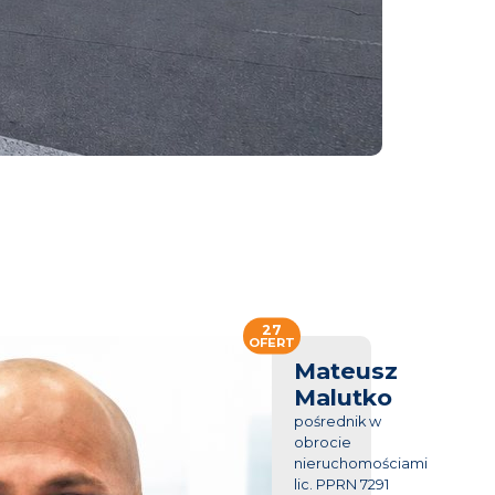
27
OFERT
Mateusz
Malutko
pośrednik w
obrocie
nieruchomościami
lic. PPRN 7291