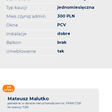
jednomiesięczna
Typ kaucji
300 PLN
Mies. czynsz admin.
PCV
Okna
dobre
Instalacje
brak
Balkon
tak
Umeblowanie
27
OFERT
Mateusz Malutko
pośrednik w obrocie nieruchomościami lic. PPRN 7291
Nr licencji: 7291