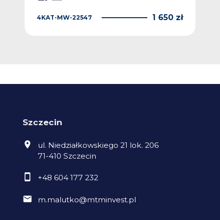
 zł
1 650 zł
4KAT-MW-22547
TD
Szczecin
ul. Niedziałkowskiego 21 lok. 206
71-410 Szczecin
+48 604 177 232
m.malutko@mtminvest.pl