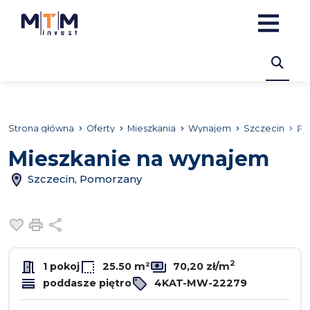
Strona główna
Oferty
Mieszkania
Wynajem
Szczecin
Po
Mieszkanie na wynajem
Szczecin, Pomorzany
Dodaj do ulubionych
Drukuj
Udostępnij
2
1 pokoj
25.50 m²
70,20 zł/m
poddasze piętro
4KAT-MW-22279