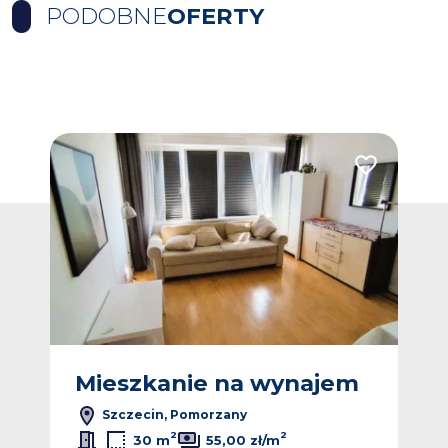
PODOBNE
OFERTY
Dodaj do ulubionych
Dodaj do ulub
m
Mieszkanie na wynajem
M
Szczecin, Pomorzany
2
2
30 m
55,00 zł/m