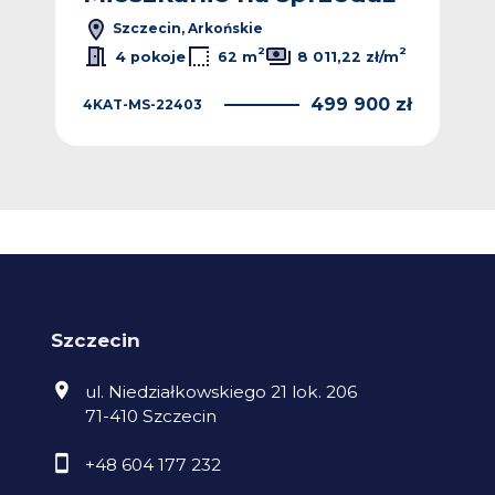
Szczecin, Arkońskie
2
2
4 pokoje
62 m
8 011,22 zł/m
499 900 zł
4KAT-MS-22403
Szczecin
ul. Niedziałkowskiego 21 lok. 206
71-410 Szczecin
+48 604 177 232