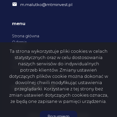
m.malutko@mtminvest.pl
menu
Strona główna
O firmie
Oferty
Ta strona wykorzystuje pliki cookies w celach
Zgłoszenia
statystycznych oraz w celu dostosowania
Kontakt
naszych serwisów do indywidualnych
Rodo
potrzeb klientów. Zmiany ustawień
dotyczących plików cookie można dokonać w
dowolnej chwili modyfikując ustawienia
Facebook
social media
przeglądarki. Korzystanie z tej strony bez
zmian ustawień dotyczących cookies oznacza,
że będą one zapisane w pamięci urządzenia.
MTM Invest Mateusz Malutko © 2026
Rozumiem