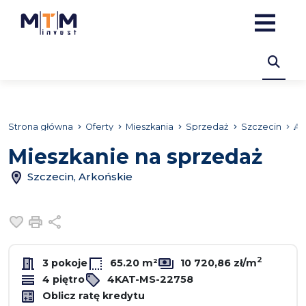
Strona główna
Oferty
Mieszkania
Sprzedaż
Szczecin
Ar
Mieszkanie na sprzedaż
Szczecin, Arkońskie
Dodaj do ulubionych
Drukuj
Udostępnij
2
3 pokoje
65.20 m²
10 720,86 zł/m
4 piętro
4KAT-MS-22758
Oblicz ratę kredytu