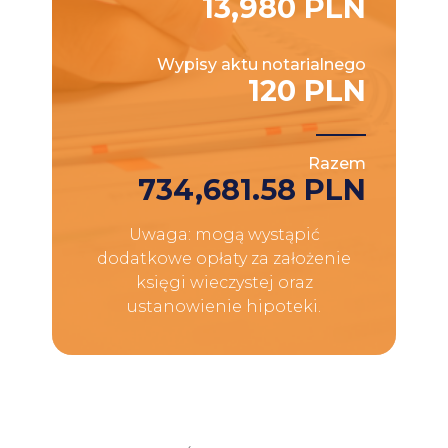
13,980 PLN
Wypisy aktu notarialnego
120 PLN
Razem
734,681.58 PLN
Uwaga: mogą wystąpić
dodatkowe opłaty za założenie
księgi wieczystej oraz
ustanowienie hipoteki.