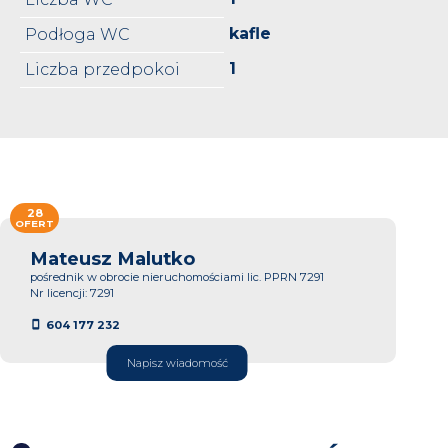
kafle
Podłoga WC
1
Liczba przedpokoi
28
OFERT
Mateusz Malutko
pośrednik w obrocie nieruchomościami lic. PPRN 7291
Nr licencji: 7291
604 177 232
Napisz wiadomość