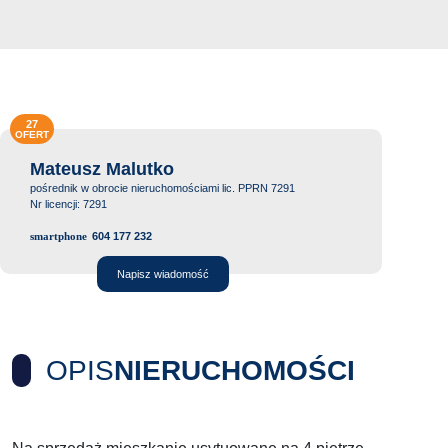
27
OFERT
Mateusz Malutko
pośrednik w obrocie nieruchomościami lic. PPRN 7291
Nr licencji: 7291
604 177 232
Napisz wiadomość
OPIS
NIERUCHOMOŚCI