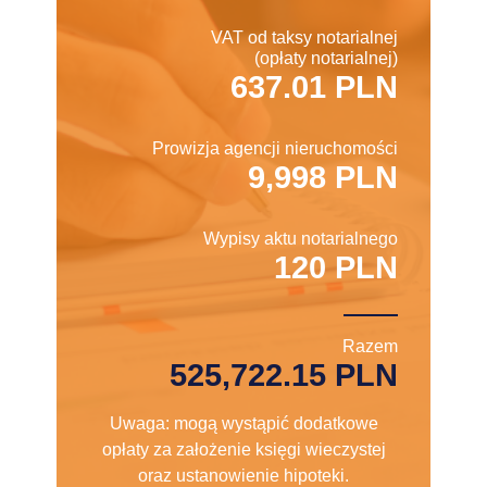
VAT od taksy notarialnej
(opłaty notarialnej)
637.01 PLN
Prowizja agencji nieruchomości
9,998 PLN
Wypisy aktu notarialnego
120 PLN
Razem
525,722.15 PLN
Uwaga: mogą wystąpić dodatkowe
opłaty za założenie księgi wieczystej
oraz ustanowienie hipoteki.