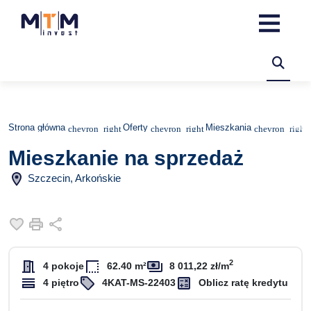
Strona główna
Oferty
Mieszkania
Mieszkanie na sprzedaż
Szczecin, Arkońskie
Dodaj do ulubionych
Drukuj
Udostępnij
2
4 pokoje
62.40 m²
8 011,22 zł/m
4 piętro
4KAT-MS-22403
Oblicz ratę kredytu