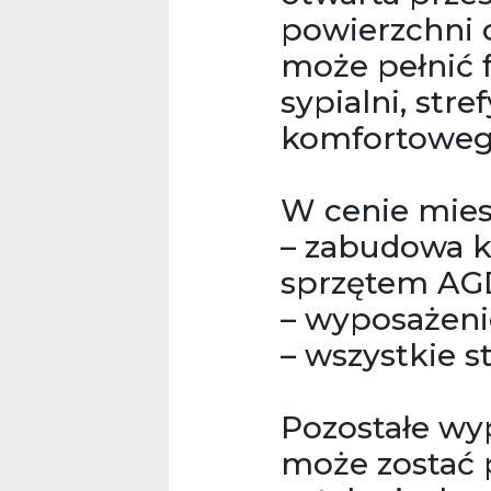
powierzchni o
może pełnić 
sypialni, stre
komfortowego
W cenie mies
– zabudowa k
sprzętem AG
– wyposażenie
– wszystkie s
Pozostałe w
może zostać 