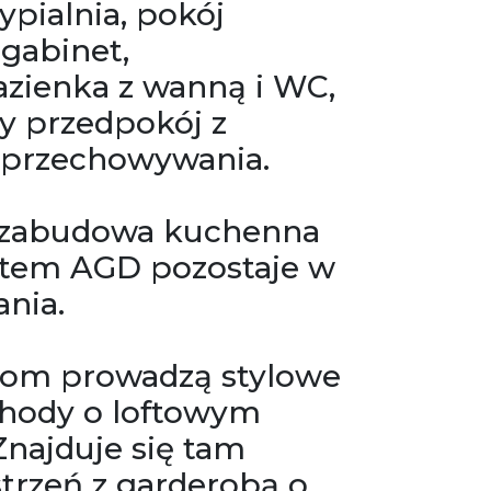
ypialnia, pokój
 gabinet,
azienka z wanną i WC,
ny przedpokój z
 przechowywania.
zabudowa kuchenna
ętem AGD pozostaje w
nia.
iom prowadzą stylowe
hody o loftowym
Znajduje się tam
strzeń z garderobą o