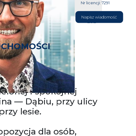
Nr licencji: 7291
604 177
Napisz wiadomość
232
UCHOMOŚCI
wyjątkowe,
e mieszkanie
elonej i spokojnej
ina — Dąbiu, przy ulicy
rzy lesie.
opozycja dla osób,