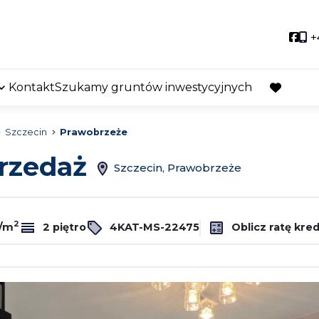
Soci
+
Kontakt
Szukamy gruntów inwestycyjnych
favorite
Szczecin
Prawobrzeże
przedaż
Szczecin, Prawobrzeże
2
ł/m
2 piętro
4KAT-MS-22475
Oblicz ratę kre