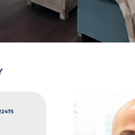
Y
22475