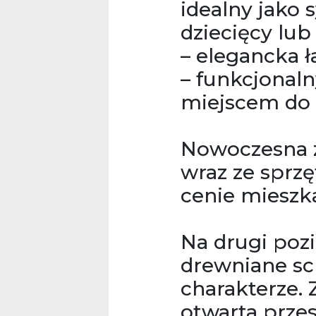
idealny jako s
dziecięcy lub
– elegancka ł
– funkcjonal
miejscem do
Nowoczesna 
wraz ze sprz
cenie mieszka
Na drugi poz
drewniane sc
charakterze. 
otwarta prze