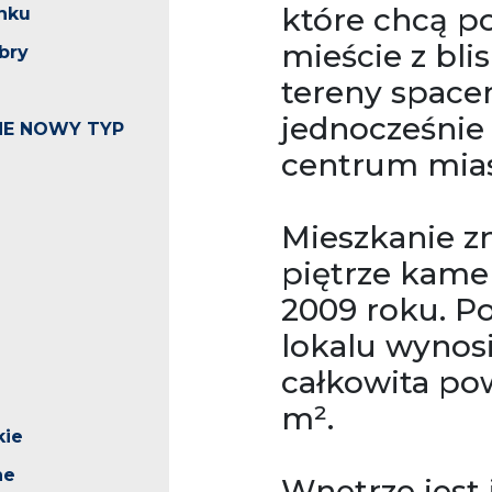
które chcą p
nku
mieście z blis
bry
tereny spacer
jednocześnie 
E NOWY TYP
centrum mias
Mieszkanie z
piętrze kame
2009 roku. P
lokalu wynosi
całkowita po
m².
kie
ne
Wnętrze jest 