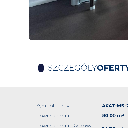
SZCZEGÓŁY
OFERT
Symbol oferty
4KAT-MS-
80,00 m²
Powierzchnia
Powierzchnia użytkowa