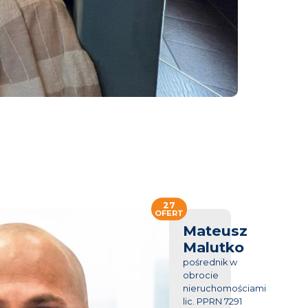
27
OFERT
Mateusz
Malutko
pośrednik w
obrocie
nieruchomościami
lic. PPRN 7291