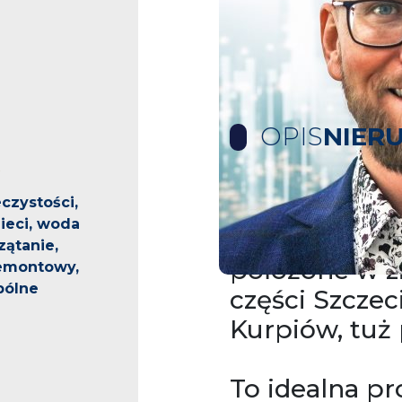
OPIS
NIER
czystości,
Na sprzedaż 
eci, woda
dwupoziomow
zątanie,
położone w zi
emontowy,
pólne
części Szczec
Kurpiów, tuż p
To idealna pr