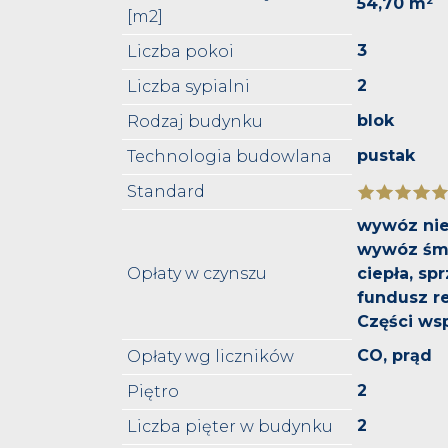
54,70 m²
[m2]
3
Liczba pokoi
2
Liczba sypialni
blok
Rodzaj budynku
pustak
Technologia budowlana
Standard
wywóz nie
wywóz śmi
Opłaty w czynszu
ciepła, spr
fundusz r
Części ws
CO, prąd
Opłaty wg liczników
2
Piętro
2
Liczba pięter w budynku