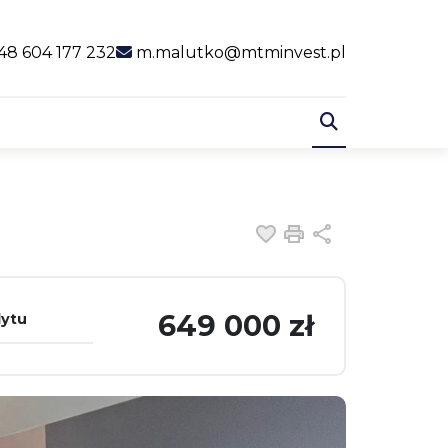
al link
48 604 177 232
m.malutko@mtminvest.pl
Dodaj do ulubiony
Drukuj
Udostępnij
649 000 zł
dytu