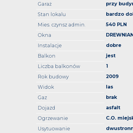
przy budy
Garaż
bardzo do
Stan lokalu
540 PLN
Mies. czynsz admin.
DREWNIAN
Okna
dobre
Instalacje
jest
Balkon
1
Liczba balkonów
2009
Rok budowy
las
Widok
brak
Gaz
asfalt
Dojazd
C.O. miejs
Ogrzewanie
dwustron
Usytuowanie