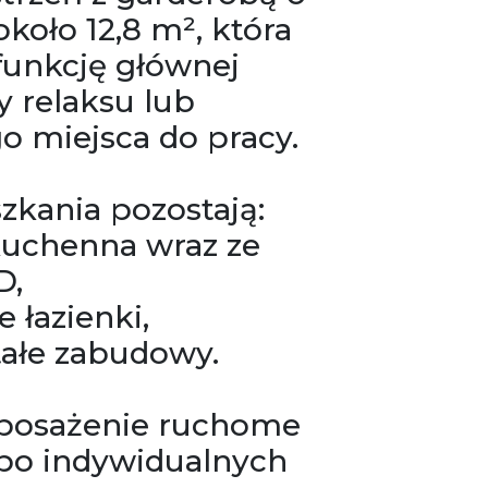
koło 12,8 m², która
funkcję głównej
fy relaksu lub
 miejsca do pracy.
zkania pozostają:
uchenna wraz ze
D,
 łazienki,
tałe zabudowy.
yposażenie ruchome
po indywidualnych