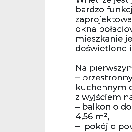
bardzo funkc
zaprojektowa
okna połacio
mieszkanie j
doświetlone i
Na pierwszym
– przestronn
kuchennym o
z wyjściem na
– balkon o d
4,56 m²,
– pokój o pow