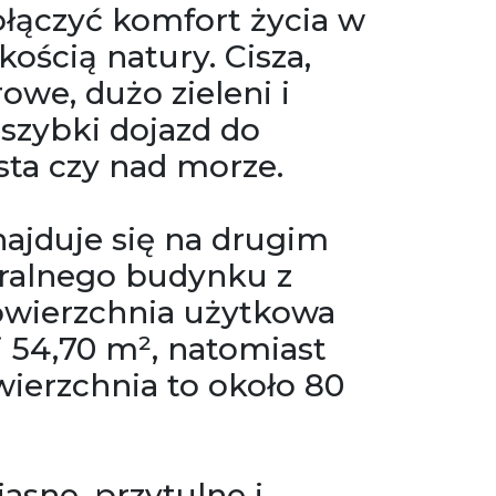
ołączyć komfort życia w
kością natury. Cisza,
owe, dużo zieleni i
szybki dojazd do
ta czy nad morze.
najduje się na drugim
ralnego budynku z
owierzchnia użytkowa
 54,70 m², natomiast
wierzchnia to około 80
jasne, przytulne i