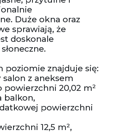
jonalnie
ne. Duże okna oraz
we sprawiają, że
est doskonale
 słoneczne.
 poziomie znajduje się:
y salon z aneksem
 powierzchni 20,02 m²
 balkon,
odatkowej powierzchni
ierzchni 12,5 m²,