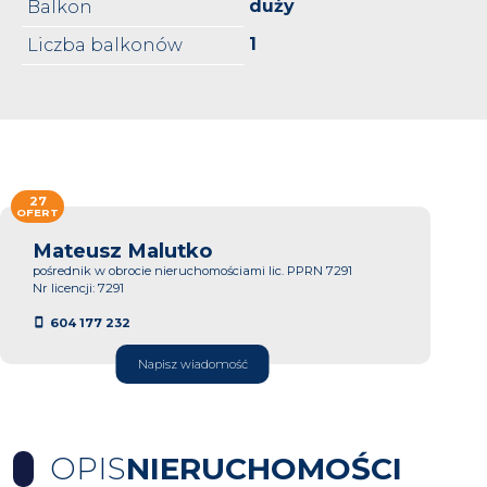
duży
Balkon
1
Liczba balkonów
27
OFERT
Mateusz Malutko
pośrednik w obrocie nieruchomościami lic. PPRN 7291
Nr licencji: 7291
604 177 232
Napisz wiadomość
OPIS
NIERUCHOMOŚCI