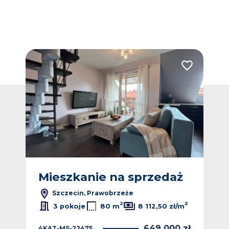
Dodaj do ulubionych
Dodaj do ulub
ż
Mieszkanie na sprzedaż
M
Szczecin, Prawobrzeże
2
2
3 pokoje
80 m
8 112,50 zł/m
649 000 zł
4KAT-MS-22475