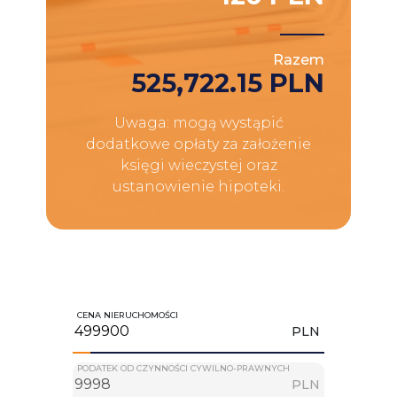
Razem
525,722.15 PLN
Uwaga: mogą wystąpić
dodatkowe opłaty za założenie
księgi wieczystej oraz
ustanowienie hipoteki.
CENA NIERUCHOMOŚCI
PLN
PODATEK OD CZYNNOŚCI CYWILNO-PRAWNYCH
PLN