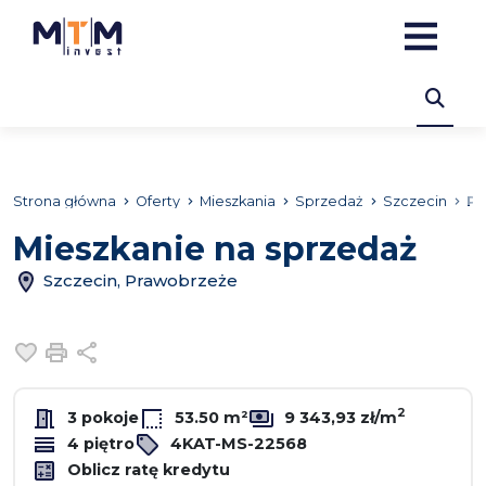
Strona główna
Oferty
Mieszkania
Sprzedaż
Szczecin
Pr
Mieszkanie na sprzedaż
Szczecin, Prawobrzeże
Dodaj do ulubionych
Drukuj
Udostępnij
2
3 pokoje
53.50 m²
9 343,93 zł/m
4 piętro
4KAT-MS-22568
Oblicz ratę kredytu