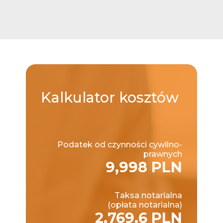
Kalkulator
kosztów
Podatek od czynności cywilno-
prawnych
9,998 PLN
Taksa notarialna
(opłata notarialna)
2,769.6 PLN