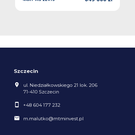
 zł
WA
Szczecin
ul. Niedziałkowskiego 21 lok. 206
71-410 Szczecin
+48 604 177 232
m.malutko@mtminvest.pl