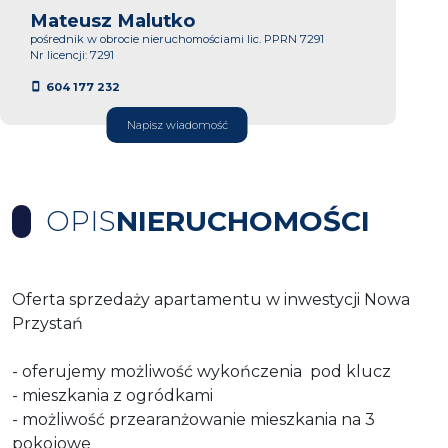
Mateusz Malutko
pośrednik w obrocie nieruchomościami lic. PPRN 7291
Nr licencji: 7291
604 177 232
Napisz wiadomość
OPIS
NIERUCHOMOŚCI
Oferta sprzedaży apartamentu w inwestycji Nowa
Przystań
- oferujemy możliwość wykończenia pod klucz
- mieszkania z ogródkami
- możliwość przearanżowanie mieszkania na 3
pokojowe