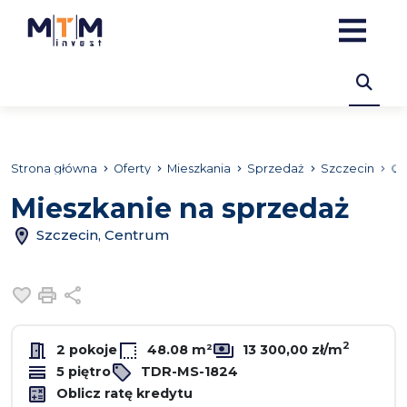
Strona główna
Oferty
Mieszkania
Sprzedaż
Szczecin
Ce
Mieszkanie na sprzedaż
Szczecin, Centrum
Dodaj do ulubionych
Drukuj
Udostępnij
2
2 pokoje
48.08 m²
13 300,00 zł/m
5 piętro
TDR-MS-1824
Oblicz ratę kredytu