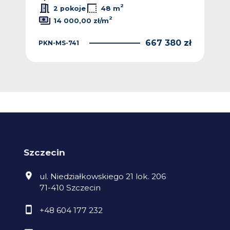
2
2 pokoje
48 m
2
14 000,00 zł/m
 zł
667 380 zł
PKN-MS-741
4KA
Szczecin
ul. Niedziałkowskiego 21 lok. 206
71-410 Szczecin
+48 604 177 232