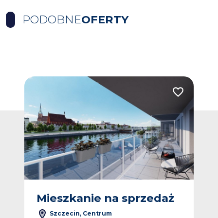
PODOBNE
OFERTY
Dodaj do ulubionych
Dodaj do ulub
ż
Mieszkanie na sprzedaż
M
Szczecin, Centrum