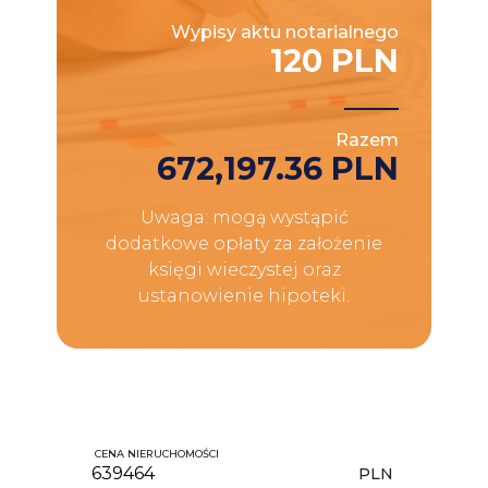
Wypisy aktu notarialnego
120 PLN
Razem
672,197.36 PLN
Uwaga: mogą wystąpić
dodatkowe opłaty za założenie
księgi wieczystej oraz
ustanowienie hipoteki.
CENA NIERUCHOMOŚCI
PLN