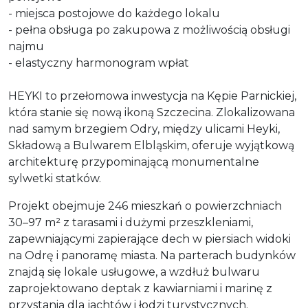
- miejsca postojowe do każdego lokalu
- pełna obsługa po zakupowa z możliwością obsługi
najmu
- elastyczny harmonogram wpłat
HEYKI to przełomowa inwestycja na Kępie Parnickiej,
która stanie się nową ikoną Szczecina. Zlokalizowana
nad samym brzegiem Odry, między ulicami Heyki,
Składową a Bulwarem Elbląskim, oferuje wyjątkową
architekturę przypominającą monumentalne
sylwetki statków.
Projekt obejmuje 246 mieszkań o powierzchniach
30–97 m² z tarasami i dużymi przeszkleniami,
zapewniającymi zapierające dech w piersiach widoki
na Odrę i panoramę miasta. Na parterach budynków
znajdą się lokale usługowe, a wzdłuż bulwaru
zaprojektowano deptak z kawiarniami i marinę z
przystanią dla jachtów i łodzi turystycznych.