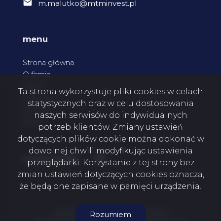
m.malutko@mtminvest.pl
menu
Strona główna
O firmie
Oferty
Ta strona wykorzystuje pliki cookies w celach
Zgłoszenia
statystycznych oraz w celu dostosowania
Kontakt
naszych serwisów do indywidualnych
Rodo
potrzeb klientów. Zmiany ustawień
dotyczących plików cookie można dokonać w
dowolnej chwili modyfikując ustawienia
Facebook
social media
przeglądarki. Korzystanie z tej strony bez
zmian ustawień dotyczących cookies oznacza,
że będą one zapisane w pamięci urządzenia.
MTM Invest Mateusz Malutko © 2026
Rozumiem