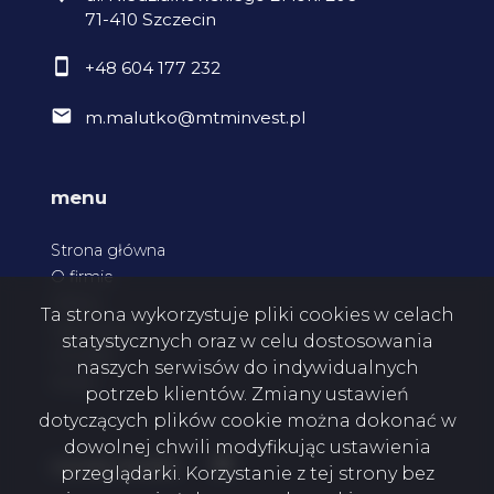
71-410 Szczecin
+48 604 177 232
m.malutko@mtminvest.pl
menu
Strona główna
O firmie
Oferty
Ta strona wykorzystuje pliki cookies w celach
Zgłoszenia
statystycznych oraz w celu dostosowania
Kontakt
naszych serwisów do indywidualnych
Rodo
potrzeb klientów. Zmiany ustawień
dotyczących plików cookie można dokonać w
dowolnej chwili modyfikując ustawienia
Facebook
social media
przeglądarki. Korzystanie z tej strony bez