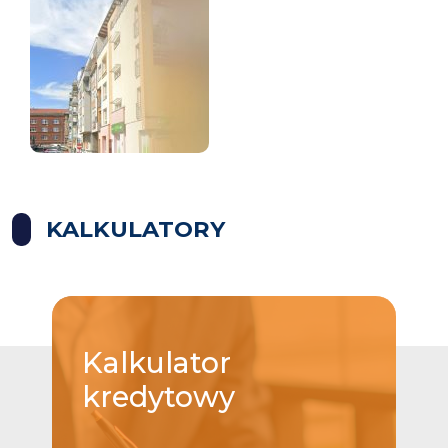
KALKULATORY
Kalkulator
kredytowy