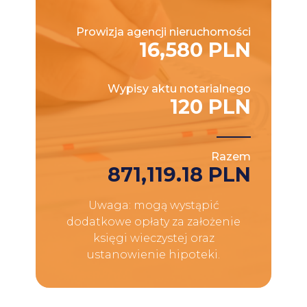
Prowizja agencji nieruchomości
16,580 PLN
Wypisy aktu notarialnego
120 PLN
Razem
871,119.18 PLN
Uwaga: mogą wystąpić
dodatkowe opłaty za założenie
księgi wieczystej oraz
ustanowienie hipoteki.