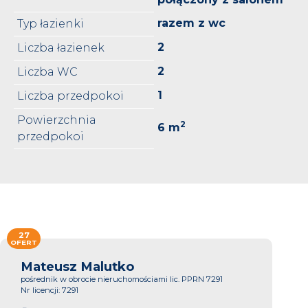
razem z wc
Typ łazienki
2
Liczba łazienek
2
Liczba WC
1
Liczba przedpokoi
Powierzchnia
2
6 m
przedpokoi
27
OFERT
Mateusz Malutko
pośrednik w obrocie nieruchomościami lic. PPRN 7291
Nr licencji: 7291