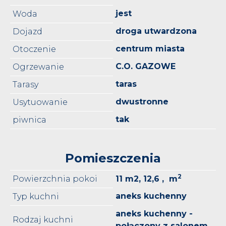
jest
Woda
droga utwardzona
Dojazd
centrum miasta
Otoczenie
C.O. GAZOWE
Ogrzewanie
taras
Tarasy
dwustronne
Usytuowanie
tak
piwnica
Pomieszczenia
2
Powierzchnia pokoi
11 m2, 12,6 , m
aneks kuchenny
Typ kuchni
aneks kuchenny -
Rodzaj kuchni
połączony z salonem