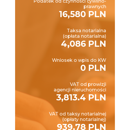
Podatek od czynności cywilno-
prawnych
16,580 PLN
Taksa notarialna
(opłata notarialna)
4,086 PLN
Wniosek o wpis do KW
0 PLN
VAT od prowizji
agencji nieruchomości
3,813.4 PLN
VAT od taksy notarialnej
(opłaty notarialnej)
939.78 PLN