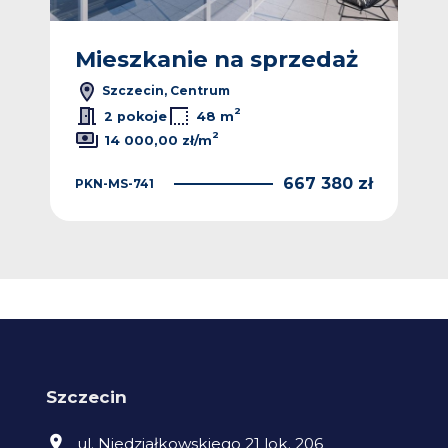
ż
Mieszkanie na sprzedaż
M
Szczecin, Centrum
2
2 pokoje
48 m
2
14 000,00 zł/m
 zł
667 380 zł
PKN-MS-741
KNG
Szczecin
ul. Niedziałkowskiego 21 lok. 206