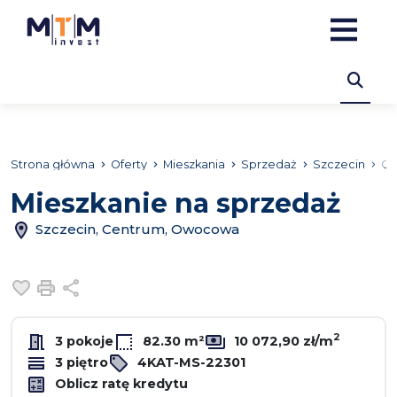
Strona główna
Oferty
Mieszkania
Sprzedaż
Szczecin
Ce
Mieszkanie na sprzedaż
Szczecin, Centrum, Owocowa
Dodaj do ulubionych
Drukuj
Udostępnij
2
3 pokoje
82.30 m²
10 072,90 zł/m
3 piętro
4KAT-MS-22301
Oblicz ratę kredytu