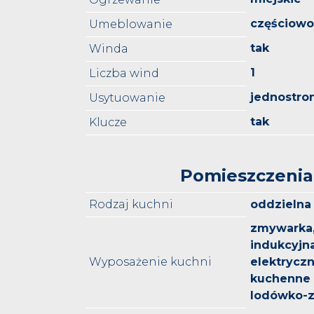
częściow
Umeblowanie
tak
Winda
1
Liczba wind
jednostro
Usytuowanie
tak
Klucze
Pomieszczenia
Rodzaj kuchni
oddzielna
zmywarka,
indukcyjna
Wyposażenie kuchni
elektrycz
kuchenne 
lodówko-z