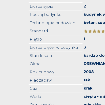
2
Liczba sypialni
budynek w
Rodzaj budynku
beton, su
Technologia budowlana
Standard
1
Piętro
3
Liczba pięter w budynku
bardzo do
Stan lokalu
DREWNIAN
Okna
2008
Rok budowy
tak
Plac zabaw
brak
Gaz
ciepła - m
Woda
miejskie
Ogrzewanie