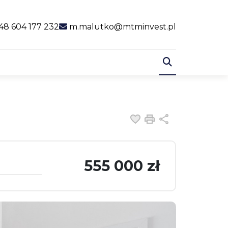
al link
48 604 177 232
m.malutko@mtminvest.pl
Dodaj do ulubiony
Drukuj
Udostępnij
555 000 zł