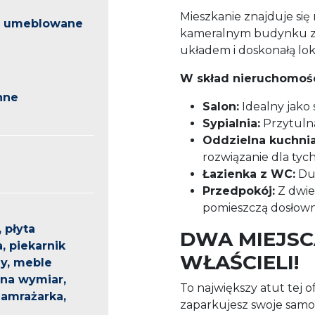
Mieszkanie znajduje się
o umeblowane
kameralnym budynku z 
układem i doskonałą loka
W skład nieruchomoś
nne
Salon:
Idealny jako
Sypialnia:
Przytulna
Oddzielna kuchnia
rozwiązanie dla tych
Łazienka z WC:
Duż
Przedpokój:
Z dwie
pomieszczą dosłown
 płyta
DWA MIEJS
, piekarnik
WŁAŚCIELI!
ny, meble
na wymiar,
To największy atut tej o
amrażarka,
zaparkujesz swoje sam