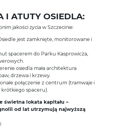
 I ATUTY OSIEDLA:
nim jakości życia w Szczecinie:
siedle jest zamknięte, monitorowane i
nut spacerem do Parku Kasprowicza,
owerowych.
erenie osiedla mała architektura
aw, drzewa i krzewy.
nałe połączenie z centrum (tramwaje i
krótkiego spaceru).
e świetna lokata kapitału –
nolii od lat utrzymują najwyższą
: