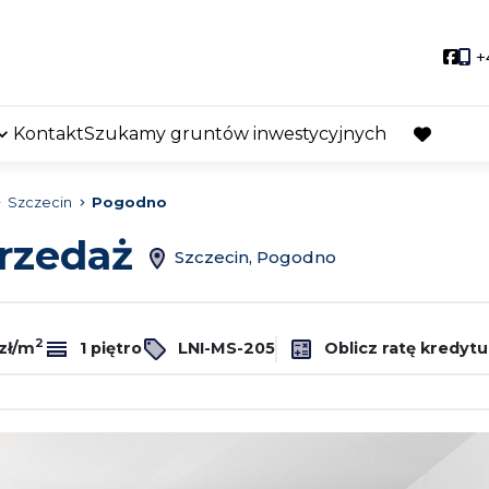
Soci
+
Kontakt
Szukamy gruntów inwestycyjnych
favorite
Szczecin
Pogodno
przedaż
Szczecin, Pogodno
2
zł/m
1 piętro
LNI-MS-205
Oblicz ratę kredytu