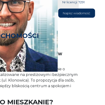
Nr licencji: 7291
604 177
Napisz wiadomość
232
UCHOMOŚCI
ARDZIEJ ZIELONYM OSIEDLU W
jątkowe,
2-pokojowe
mieszkanie o
okalizowane na prestiżowym i bezpiecznym
k
(ul. Klonowica). To propozycja dla osób,
iędzy bliskością centrum a spokojem i
O MIESZKANIE?