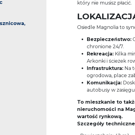
c
który nie musisz płacić.
LOKALIZACJA
ysznicowa,
Osiedle Magnolia to syno
Bezpieczeństwo:
O
chronione 24/7.
Rekreacja:
Kilka mi
Arkonki i ścieżek r
Infrastruktura:
Na t
ogrodowa, place zab
Komunikacja:
Dosko
autobusy w zasięgu 
To mieszkanie to takż
nieruchomości na Mag
wartość rynkową.
Szczegóły techniczne