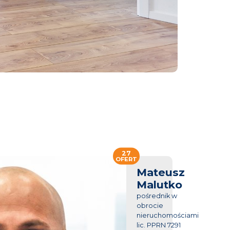
27
OFERT
Mateusz
Malutko
pośrednik w
obrocie
nieruchomościami
lic. PPRN 7291