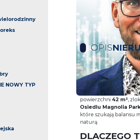
ielorodzinny
poreks
OPIS
NIER
ZAMIESZKAJ NA NAJB
bry
SZCZECINIE!
E NOWY TYP
Oferuję na sprzedaż wy
powierzchni
42 m²
, zl
Osiedlu Magnolia Par
które szukają balansu m
naturą.
iejska
DLACZEGO T