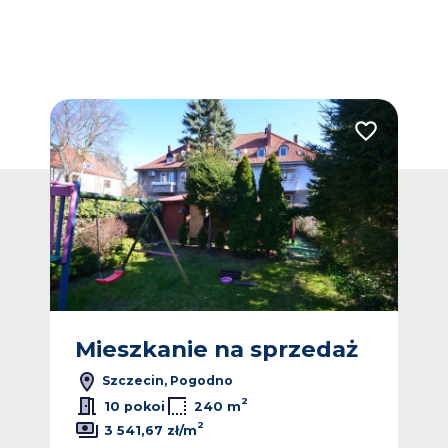
Dodaj do ulubionych
Dodaj do ulub
ż
Mieszkanie na sprzedaż
M
Szczecin, Pogodno
2
10 pokoi
240 m
2
3 541,67 zł/m