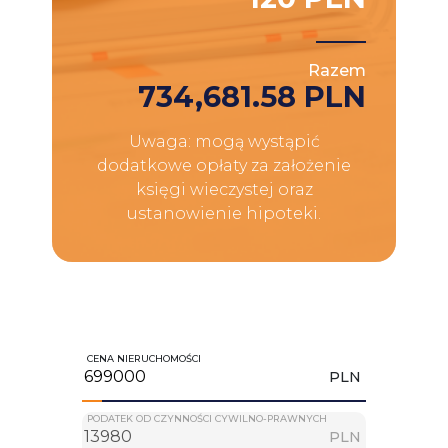
Razem
734,681.58 PLN
Uwaga: mogą wystąpić
dodatkowe opłaty za założenie
księgi wieczystej oraz
ustanowienie hipoteki.
CENA NIERUCHOMOŚCI
PLN
PODATEK OD CZYNNOŚCI CYWILNO-PRAWNYCH
PLN