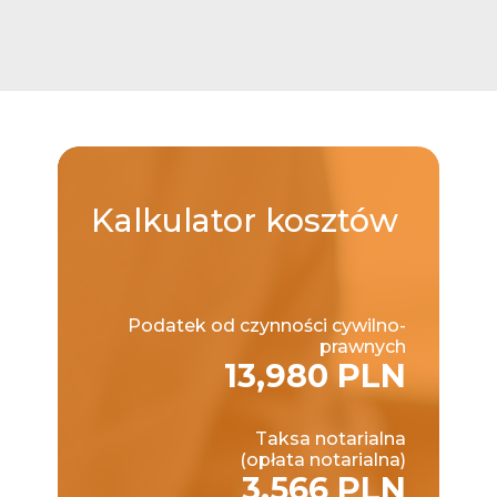
Kalkulator
kosztów
Podatek od czynności cywilno-
prawnych
13,980 PLN
Taksa notarialna
(opłata notarialna)
3,566 PLN