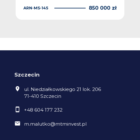
 zł
850 000 zł
ARN-MS-145
4KA
Szczecin
ul. Niedziałkowskiego 21 lok. 206
71-410 Szczecin
+48 604 177 232
m.malutko@mtminvest.pl