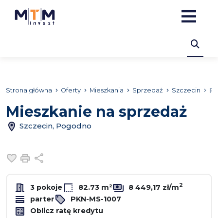
Strona główna
Oferty
Mieszkania
Sprzedaż
Szczecin
P
Mieszkanie na sprzedaż
Szczecin, Pogodno
Dodaj do ulubionych
Drukuj
Udostępnij
2
3 pokoje
82.73 m²
8 449,17 zł/m
parter
PKN-MS-1007
Oblicz ratę kredytu