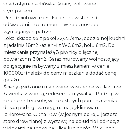
spadzistym- dachówka, ściany izolowane
styropianem.
Przedmiotowe mieszkanie jest w stanie do
odświeżenia lub remontu w zależności od
wymaganych potrzeb.
Lokal składa się z pokoi 22/22/9m2, oddzielnej kuchni
z jadalnią 18m2, łazienki z WC 6m2, holu 6m2. Do
mieszkania przynależą 3 piwnicy o łącznej
powierzchni 30m2. Garaż murowany wolnostojący
obligacyjnie nabywany z mieszkaniem w cenie
100000zł (należy do ceny mieszkania dodać cenę
garażu).
Ściany gładzone i malowane, w łazience w glazurze.
Łazienka z wanną, sedesem, umywalką. Podłogi w
łazience z terakoty, w pozostałych pomieszczeniach
deska podłogowa oryginalna, cyklinowana i
lakierowana. Okna PCV (w jednym pokoju jeszcze
stare drewniane) z wystawą na południe i północ, z
widokami na spokojną ulicę lub ogród. W kuchni