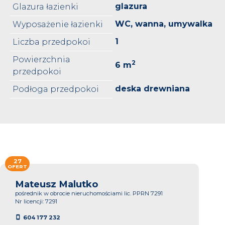
glazura
Glazura łazienki
WC, wanna, umywalka
Wyposażenie łazienki
1
Liczba przedpokoi
Powierzchnia
2
6 m
przedpokoi
deska drewniana
Podłoga przedpokoi
27
OFERT
Mateusz Malutko
pośrednik w obrocie nieruchomościami lic. PPRN 7291
Nr licencji: 7291
604 177 232