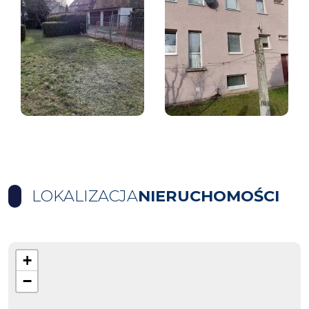
LOKALIZACJA
NIERUCHOMOŚCI
+
−