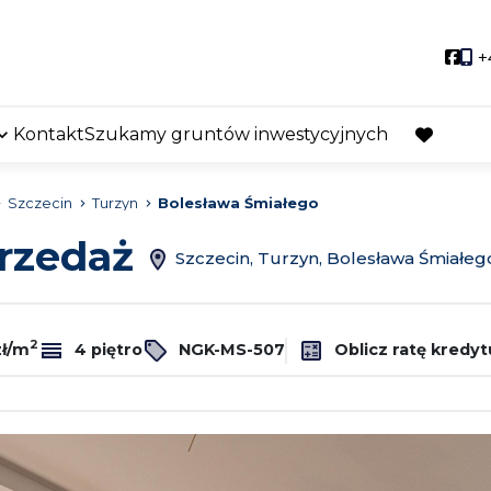
Soci
+
Kontakt
Szukamy gruntów inwestycyjnych
favorite
Szczecin
Turzyn
Bolesława Śmiałego
przedaż
Szczecin, Turzyn, Bolesława Śmiałeg
2
zł/m
4 piętro
NGK-MS-507
Oblicz ratę kredyt