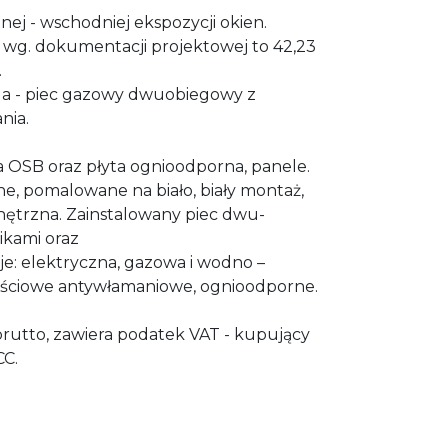
nej - wschodniej ekspozycji okien.
wg. dokumentacji projektowej to 42,23
.
da - piec gazowy dwuobiegowy z
nia.
ta OSB oraz płyta ognioodporna, panele.
ne, pomalowane na biało, biały montaż,
ętrzna. Zainstalowany piec dwu-
ikami oraz
e: elektryczna, gazowa i wodno –
ejściowe antywłamaniowe, ognioodporne.
brutto, zawiera podatek VAT - kupujący
CC.