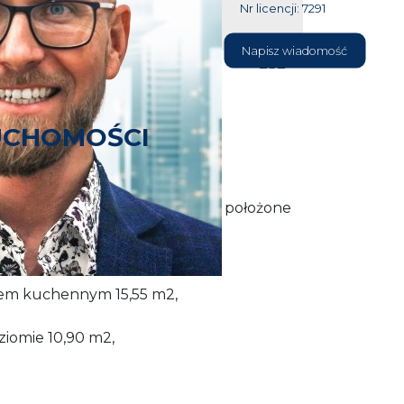
Nr licencji: 7291
604 177
Napisz wiadomość
232
UCHOMOŚCI
ie 3 pokojowe, dwupoziomowe, położone
 (przy przychodni).
sem kuchennym 15,55 m2,
ziomie 10,90 m2,