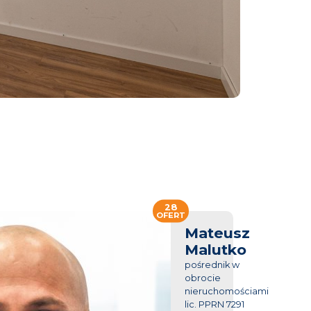
28
OFERT
Mateusz
Malutko
pośrednik w
obrocie
nieruchomościami
lic. PPRN 7291