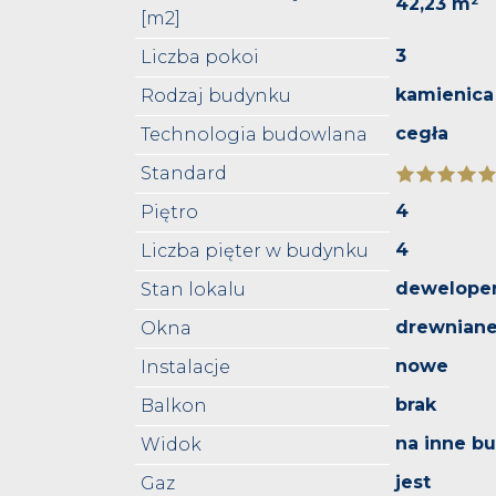
42,23 m²
[m2]
3
Liczba pokoi
kamienica
Rodzaj budynku
cegła
Technologia budowlana
Standard
4
Piętro
4
Liczba pięter w budynku
deweloper
Stan lokalu
drewnian
Okna
nowe
Instalacje
brak
Balkon
na inne b
Widok
jest
Gaz