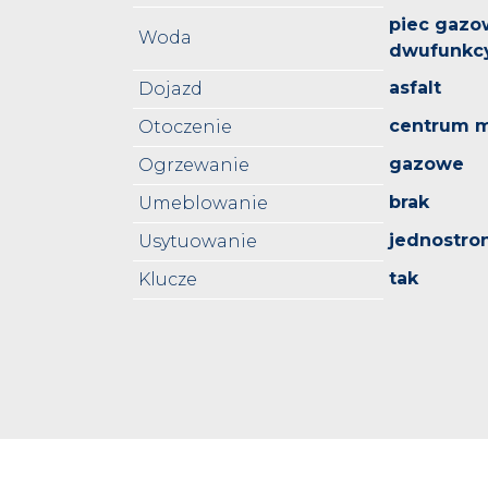
piec gazo
Woda
dwufunkc
asfalt
Dojazd
centrum m
Otoczenie
gazowe
Ogrzewanie
brak
Umeblowanie
jednostro
Usytuowanie
tak
Klucze