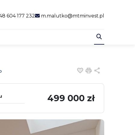
al link
48 604 177 232
m.malutko@mtminvest.pl
Dodaj do ulubiony
Drukuj
Udostępnij
o
499 000 zł
u