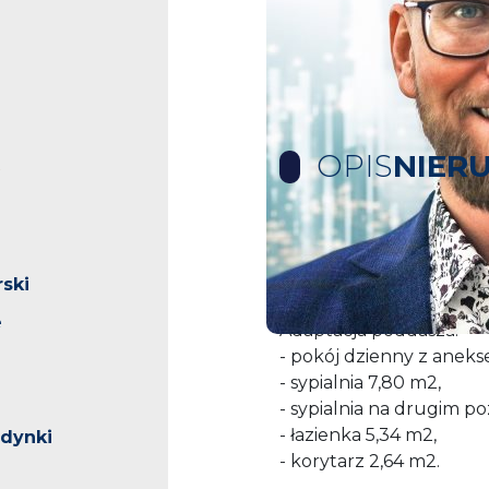
OPIS
NIER
Do sprzedaży mieszkan
przy Bolesława Śmiałego
ski
e
Adaptacja poddasza:
- pokój dzienny z anek
- sypialnia 7,80 m2,
- sypialnia na drugim po
- łazienka 5,34 m2,
udynki
- korytarz 2,64 m2.