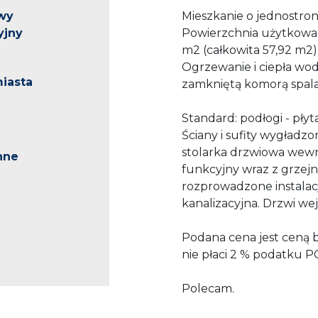
wy
Mieszkanie o jednostron
yjny
Powierzchnia użytkowa 
m2 (całkowita 57,92 m2)
Ogrzewanie i ciepła wo
iasta
zamkniętą komorą spala
Standard: podłogi - pły
Ściany i sufity wygładzo
stolarka drzwiowa wewn
nne
funkcyjny wraz z grzejn
rozprowadzone instalacj
kanalizacyjna. Drzwi w
Podana cena jest ceną 
nie płaci 2 % podatku P
Polecam.