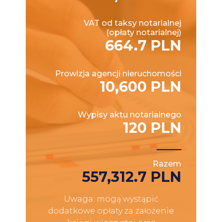
VAT od taksy notarialnej
(opłaty notarialnej)
664.7 PLN
Prowizja agencji nieruchomości
10,600 PLN
Wypisy aktu notarialnego
120 PLN
Razem
557,312.7 PLN
Uwaga: mogą wystąpić
dodatkowe opłaty za założenie