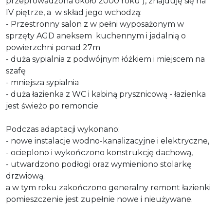
przeprowadzona około 2000 roku ), znajduję się na
IV piętrze, a w skład jego wchodzą:
- Przestronny salon z w pełni wyposażonym w
sprzęty AGD aneksem kuchennym i jadalnią o
powierzchni ponad 27m
- duża sypialnia z podwójnym łóżkiem i miejscem na
szafę
- mniejsza sypialnia
- duża łazienka z WC i kabiną prysznicową - łazienka
jest świeżo po remoncie
Podczas adaptacji wykonano:
- nowe instalacje wodno-kanalizacyjne i elektryczne,
- ocieplono i wykończono konstrukcję dachową,
- utwardzono podłogi oraz wymieniono stolarkę
drzwiową.
a w tym roku zakończono generalny remont łazienki
pomieszczenie jest zupełnie nowe i nieużywane.