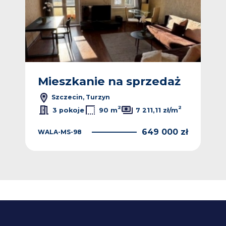
ż
Mieszkanie na sprzedaż
M
Szczecin, Turzyn
2
2
2
/m
3 pokoje
90 m
7 211,11 zł/m
 zł
649 000 zł
WALA-MS-98
NG