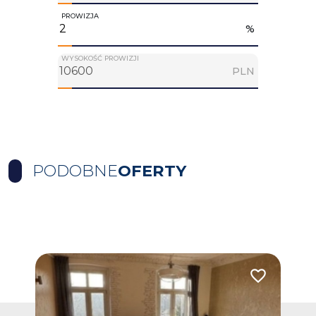
PROWIZJA
%
WYSOKOŚĆ PROWIZJI
PLN
PODOBNE
OFERTY
Dodaj do ulubionych
Dodaj do ulub