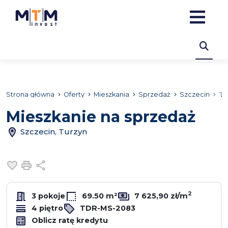
Strona główna
Oferty
Mieszkania
Sprzedaż
Szczecin
Tu
Mieszkanie na sprzedaż
Szczecin, Turzyn
Dodaj do ulubionych
Drukuj
Udostępnij
2
3 pokoje
69.50 m²
7 625,90 zł/m
4 piętro
TDR-MS-2083
Oblicz ratę kredytu