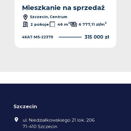
ż
Mieszkanie na sprzedaż
M
Szczecin, Centrum
2
2
2
m
2 pokoje
46 m
6 777,11 zł/m
 zł
315 000 zł
4KAT-MS-22379
MJM
Szczecin
ul. Niedziałkowskiego 21 lok. 206
71-410 Szczecin