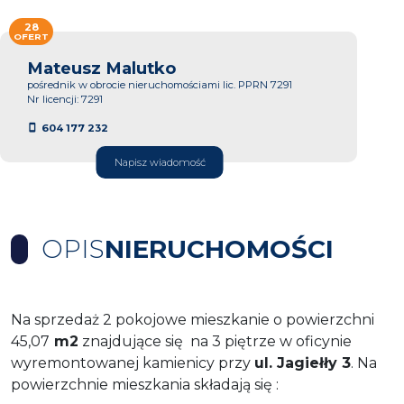
28
OFERT
Mateusz Malutko
pośrednik w obrocie nieruchomościami lic. PPRN 7291
Nr licencji: 7291
604 177 232
Napisz wiadomość
OPIS
NIERUCHOMOŚCI
Na sprzedaż 2 pokojowe mieszkanie o powierzchni
45,07
m2
znajdujące się na 3 piętrze w oficynie
wyremontowanej kamienicy przy
ul. Jagiełły 3
. Na
powierzchnie mieszkania składają się :