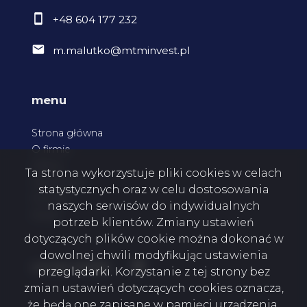
+48 604 177 232
m.malutko@mtminvest.pl
menu
Strona główna
O firmie
Oferty
Ta strona wykorzystuje pliki cookies w celach
Zgłoszenia
statystycznych oraz w celu dostosowania
Kontakt
naszych serwisów do indywidualnych
Rodo
potrzeb klientów. Zmiany ustawień
dotyczących plików cookie można dokonać w
dowolnej chwili modyfikując ustawienia
Facebook
social media
przeglądarki. Korzystanie z tej strony bez
zmian ustawień dotyczących cookies oznacza,
że będą one zapisane w pamięci urządzenia.