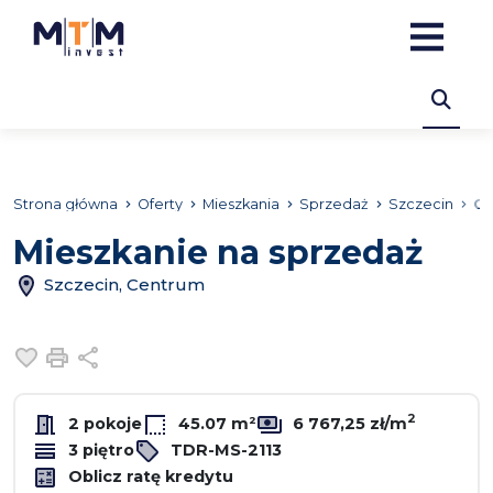
Strona główna
Oferty
Mieszkania
Sprzedaż
Szczecin
Ce
Mieszkanie na sprzedaż
Szczecin, Centrum
Dodaj do ulubionych
Drukuj
Udostępnij
2
2 pokoje
45.07 m²
6 767,25 zł/m
3 piętro
TDR-MS-2113
Oblicz ratę kredytu