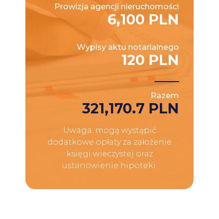
Prowizja agencji nieruchomości
6,100 PLN
Wypisy aktu notarialnego
120 PLN
Razem
321,170.7 PLN
Uwaga: mogą wystąpić
dodatkowe opłaty za założenie
księgi wieczystej oraz
ustanowienie hipoteki.