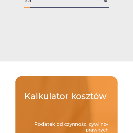
%
Kalkulator
kosztów
Podatek od czynności cywilno-
prawnych