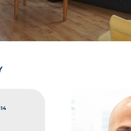
Y
114