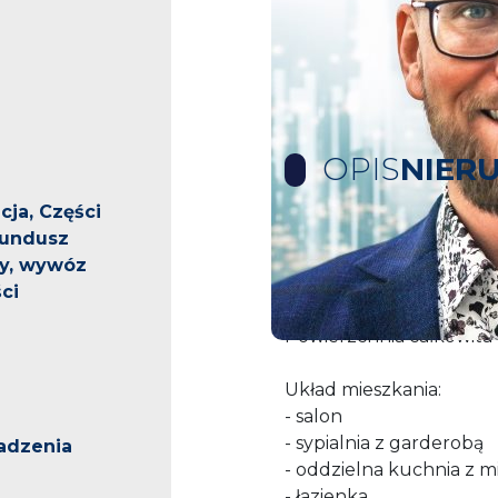
OPIS
NIER
cja, Części
fundusz
CENTRUM MIASTA, N
y, wywóz
CICHYM OTOCZENIU.
ci
Powierzchnia całkowita
Układ mieszkania:
- salon
- sypialnia z garderobą
adzenia
- oddzielna kuchnia z mi
- łazienka