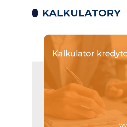
KALKULATORY
Kalkulator
kredyt
Wys