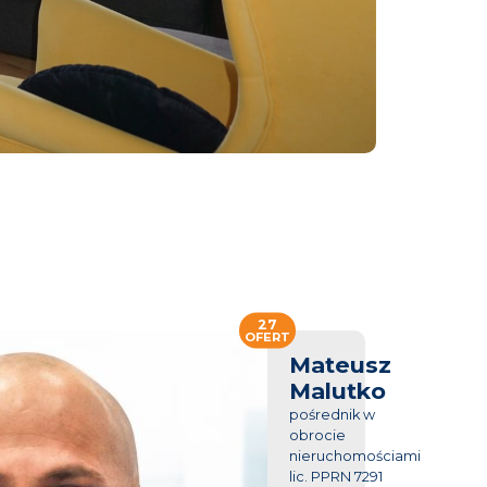
27
OFERT
Mateusz
Malutko
pośrednik w
obrocie
nieruchomościami
lic. PPRN 7291