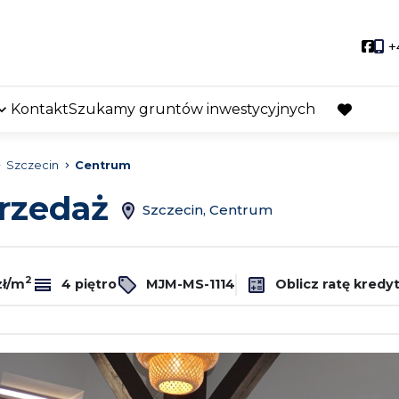
Soci
+
Kontakt
Szukamy gruntów inwestycyjnych
favorite
Szczecin
Centrum
przedaż
Szczecin, Centrum
2
zł/m
4 piętro
MJM-MS-1114
Oblicz ratę kredy