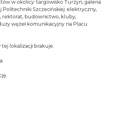
któw w okolicy: targowisko Turzyn, galeria
 Politechniki Szczecińskiej: elektryczny,
, rektorat, budownictwo, kluby,
, duży węzeł komunikacyjny na Placu
ej lokalizacji brakuje.
a.
ję.