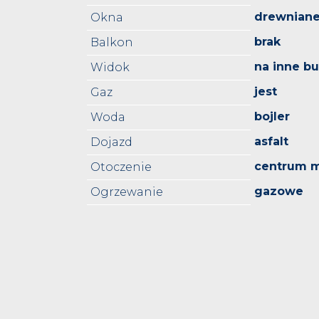
drewnian
Okna
brak
Balkon
na inne b
Widok
jest
Gaz
bojler
Woda
asfalt
Dojazd
centrum m
Otoczenie
gazowe
Ogrzewanie