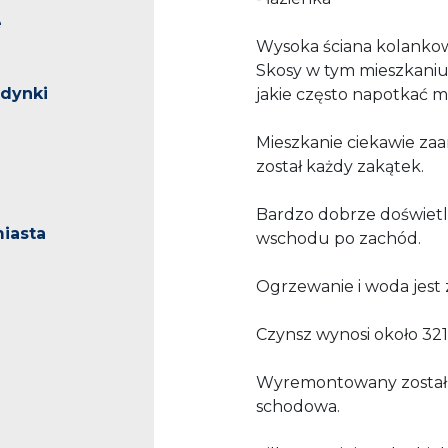
e
Wysoka ściana kolankow
Skosy w tym mieszkaniu
udynki
jakie często napotkać 
Mieszkanie ciekawie z
został każdy zakątek.
Bardzo dobrze doświetl
iasta
wschodu po zachód.
Ogrzewanie i woda jest
Czynsz wynosi około 321
Wyremontowany został d
schodowa.