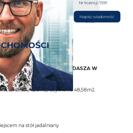
Nr licencji: 7291
604 177
Napisz wiadomość
232
UCHOMOŚCI
A SPRZEDAŻ ADAPTACJA PODDASZA W
 mieszkania 54,38m2, użytkowa 48,58m2.
ejscem na stół jadalniany