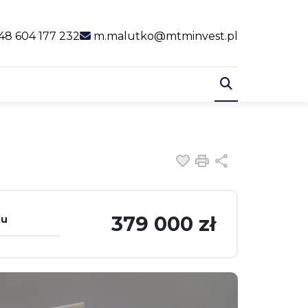
al link
48 604 177 232
m.malutko@mtminvest.pl
Dodaj do ulubiony
Drukuj
Udostępnij
379 000 zł
tu