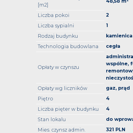
48,58 m²
[m2]
2
Liczba pokoi
1
Liczba sypialni
kamienica
Rodzaj budynku
cegła
Technologia budowlana
administra
wspólne, 
Opłaty w czynszu
remontow
nieczystoś
gaz, prąd
Opłaty wg liczników
4
Piętro
4
Liczba pięter w budynku
do wprow
Stan lokalu
321 PLN
Mies. czynsz admin.