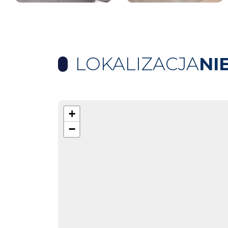
LOKALIZACJA
NI
+
−