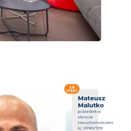
28
OFERT
Mateusz
Malutko
pośrednik w
obrocie
nieruchomościami
lic. PPRN 7291