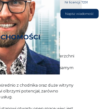
Nr licencji: 7291
604 177
Napisz wiadomość
232
UCHOMOŚCI
onnego, dużego lokalu o powierzchni
 miasta.
iejsca parkingowe przy ulicy pod samym
ośrednio z chodnika oraz duże witryny
i olbrzymi potencjał, zarówno
 usług.
 stanowi otwarty open space więc jest