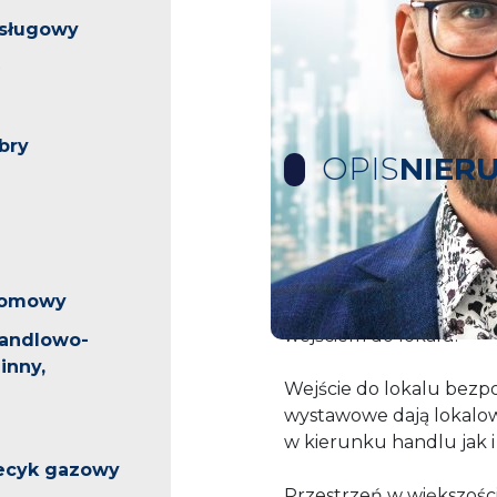
usługowy
bry
OPIS
NIER
Oferta wynajmu przestr
163m w samym centrum
iomowy
Idealna lokalizacja i m
wejściem do lokalu.
handlowo-
inny,
Wejście do lokalu bezp
wystawowe dają lokalow
w kierunku handlu jak i
iecyk gazowy
Przestrzeń w większości