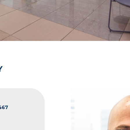
Y
467