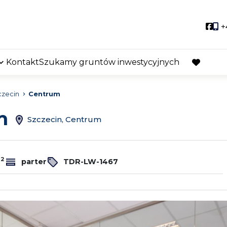
Soci
+
Kontakt
Szukamy gruntów inwestycyjnych
favorite
czecin
Centrum
em
Szczecin, Centrum
2
m
parter
TDR-LW-1467