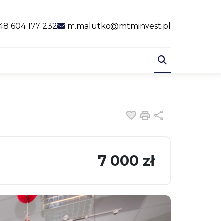
al link
48 604 177 232
m.malutko@mtminvest.pl
Dodaj do ulubiony
Drukuj
Udostępnij
7 000 zł