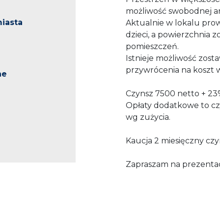
możliwość swobodnej aran
iasta
Aktualnie w lokalu pro
dzieci, a powierzchnia z
pomieszczeń.
Istnieje możliwość zost
przywrócenia na koszt
ne
Czynsz 7500 netto + 2
Opłaty dodatkowe to czy
wg zużycia.
Kaucja 2 miesięczny czy
Zapraszam na prezentac