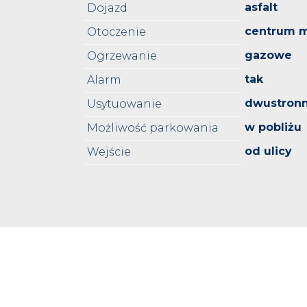
asfalt
Dojazd
centrum m
Otoczenie
gazowe
Ogrzewanie
tak
Alarm
dwustron
Usytuowanie
w pobliżu
Możliwość parkowania
od ulicy
Wejście