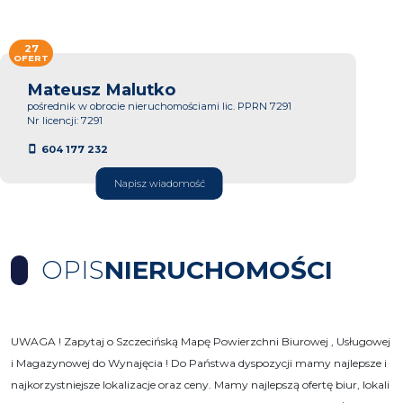
27
OFERT
Mateusz Malutko
pośrednik w obrocie nieruchomościami lic. PPRN 7291
Nr licencji: 7291
604 177 232
Napisz wiadomość
OPIS
NIERUCHOMOŚCI
UWAGA ! Zapytaj o Szczecińską Mapę Powierzchni Biurowej , Usługowej
i Magazynowej do Wynajęcia ! Do Państwa dyspozycji mamy najlepsze i
najkorzystniejsze lokalizacje oraz ceny. Mamy najlepszą ofertę biur, lokali