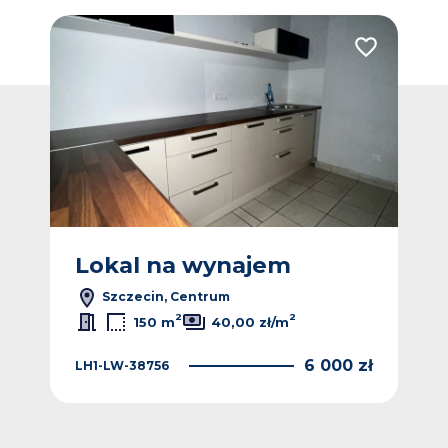
Dodaj do ulubionych
Dodaj do ulub
Lokal na wynajem
L
Szczecin, Centrum
2
2
150 m
40,00 zł/m
 zł
6 000 zł
LH1-LW-38756
TDR