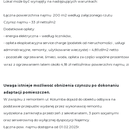
Lokal może być wynajęty na następujących warunkach:
Łączna powierzchnia najmu 200 m2
według załączonego rzutu
Czynsz najmu – 33 zł netto/m2
Dodatkowe opłaty:
- energia elektryczna – według liczników,
- opłata eksploatacyjna service charge (podatek od nieruchomości , usługi
administracyjne, remonty, użytkowanie wieczyste) – 4,89zł/m2 netto
- pozostałe: ogrzewanie, śmieci, woda, opłata za części wspólne procent
wraz z ogrzewaniem latem około 4,18 zł netto/mkw powierzchni najmu, zim
Uwaga istnieje możliwość obniżenia czynszu po dokonaniu
adaptacji pomieszczeń.
W związku z remontem ul. Kolumba dojazd do obiektu odbywa na
podstawie przepustki wydanej przez wykonawcę remontu.
wydzielona zamknięta przestrzeń z sekretariatem, 3 pom socjalnymi
oraz serwerownią do wyłącznej dyspozycji Najemcy.
Łączna pow. najmu dostępna od 01.02.2023r.