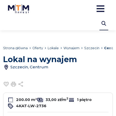
Strona główna
Oferty
Lokale
Wynajem
Szczecin
Centr
Lokal na wynajem
Szczecin, Centrum
Dodaj do ulubionych
Drukuj
Udostępnij
2
200.00 m²
33,00 zł/m
1 piętro
4KAT-LW-2736