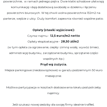
powierzchnie, w ramach jednego piętra. Dwie klatki schodowe ułatwiają
komunikację i dają dodatkową swobodę w dzieleniu i łączeniu
powierzchni biurowych. W tej chwili wolna powierzchnia 132m2 na
parterze, wejście z ulicy. Duży komfort zapewnia również wspólne patio.
Opłaty (stawki wyjściowe):
Czynsz najmu -
12,5 euro/m2 netto
Opłaty eksploatacyjne -
28,50 zł/m2
(w tym opłata za ogrzewanie, ciepłą i zimną wodę, wywóz śmieci,
administrację budynku, zarządzanie budynku, sprzątanie części
wspólnych itp.)
Prąd wg zużycia.
Miejsce parkingowe (nieobowiązkowe) w garażu podziemnym 50 euro
miesięcznie.
Możliwa partycypacja w kosztach dostosowania lokalu pod potrzeby
najemcy.
Jeśli szukasz nowej siedziby dla swojej firmy idealnie trafiłeś.