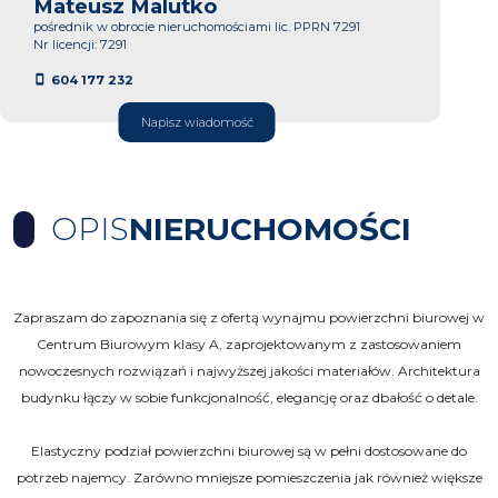
Mateusz Malutko
pośrednik w obrocie nieruchomościami lic. PPRN 7291
Nr licencji: 7291
604 177 232
Napisz wiadomość
OPIS
NIERUCHOMOŚCI
Zapraszam do zapoznania się z ofertą wynajmu powierzchni biurowej w
Centrum Biurowym klasy A, zaprojektowanym z zastosowaniem
nowoczesnych rozwiązań i najwyższej jakości materiałów. Architektura
budynku łączy w sobie funkcjonalność, elegancję oraz dbałość o detale.
Elastyczny podział powierzchni biurowej są w pełni dostosowane do
potrzeb najemcy. Zarówno mniejsze pomieszczenia jak również większe