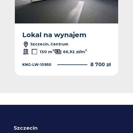
Lokal na wynajem
L
Szczecin, Centrum
2
2
130 m
66,92 zł/m
 zł
8 700 zł
KNG-LW-10950
4KA
Szczecin