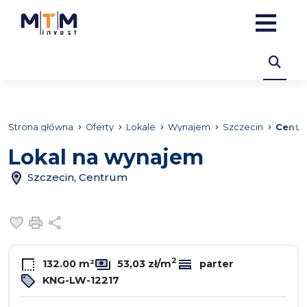
Strona główna
Oferty
Lokale
Wynajem
Szczecin
Centr
Lokal na wynajem
Szczecin, Centrum
Dodaj do ulubionych
Drukuj
Udostępnij
2
132.00 m²
53,03 zł/m
parter
KNG-LW-12217