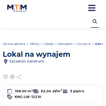
Strona główna
Oferty
Lokale
Wynajem
Szczecin
Centr
Lokal na wynajem
Szczecin, Centrum
Dodaj do ulubionych
Drukuj
Udostępnij
2
108.00 m²
62,04 zł/m
3 piętro
KNG-LW-12210