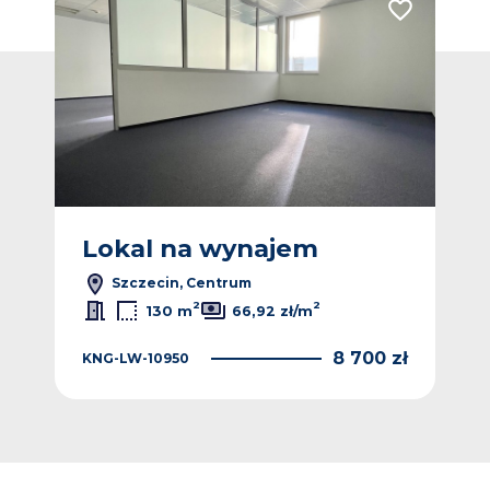
Dodaj do ulubionych
Dodaj do ulub
Lokal na wynajem
L
Szczecin, Centrum
2
2
130 m
66,92 zł/m
 zł
8 700 zł
KNG-LW-10950
4KA