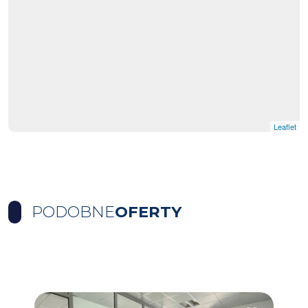
Leaflet
PODOBNE
OFERTY