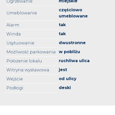
miejskie
Ogrzewanie
częściowo
Umeblowanie
umeblowane
tak
Alarm
tak
Winda
dwustronne
Usytuowanie
w pobliżu
Możliwość parkowania
ruchliwa ulica
Położenie lokalu
jest
Witryna wystawowa
od ulicy
Wejście
deski
Podłogi