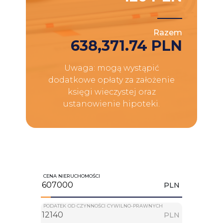
Razem
638,371.74 PLN
Uwaga: mogą wystąpić
dodatkowe opłaty za założenie
księgi wieczystej oraz
ustanowienie hipoteki.
CENA NIERUCHOMOŚCI
PLN
PODATEK OD CZYNNOŚCI CYWILNO-PRAWNYCH
PLN