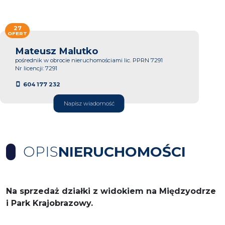
27
OFERT
Mateusz Malutko
pośrednik w obrocie nieruchomościami lic. PPRN 7291
Nr licencji: 7291
604 177 232
Napisz wiadomość
OPIS
NIERUCHOMOŚCI
Na sprzedaż działki z widokiem na Międzyodrze
i Park Krajobrazowy.