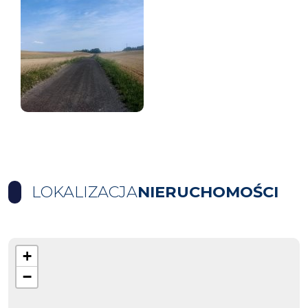
LOKALIZACJA
NIERUCHOMOŚCI
+
−