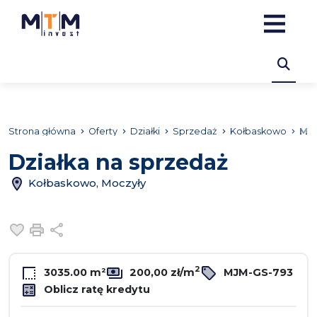
Strona główna
Oferty
Działki
Sprzedaż
Kołbaskowo
Moc
Działka na sprzedaż
Kołbaskowo, Moczyły
Dodaj do ulubionych
Drukuj
Udostępnij
2
3035.00 m²
200,00 zł/m
MJM-GS-793
Oblicz ratę kredytu