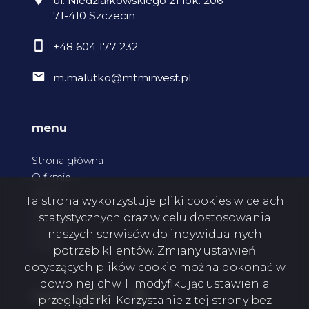
ul. Niedziałkowskiego 21 lok. 206
71-410 Szczecin
+48 604 177 232
m.malutko@mtminvest.pl
menu
Strona główna
O firmie
Oferty
Ta strona wykorzystuje pliki cookies w celach
Zgłoszenia
statystycznych oraz w celu dostosowania
Kontakt
naszych serwisów do indywidualnych
Rodo
potrzeb klientów. Zmiany ustawień
dotyczących plików cookie można dokonać w
dowolnej chwili modyfikując ustawienia
Facebook
social media
przeglądarki. Korzystanie z tej strony bez