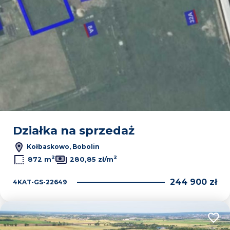
Działka na sprzedaż
Kołbaskowo, Bobolin
2
2
872 m
280,85 zł/m
244 900 zł
4KAT-GS-22649
Dodaj