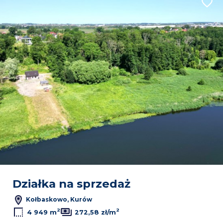
Dodaj
3
2
Leaflet
|
© OpenMapTiles
© OpenStreetMap contributors
Działka na sprzedaż
Kołbaskowo, Kurów
2
2
4 949 m
272,58 zł/m