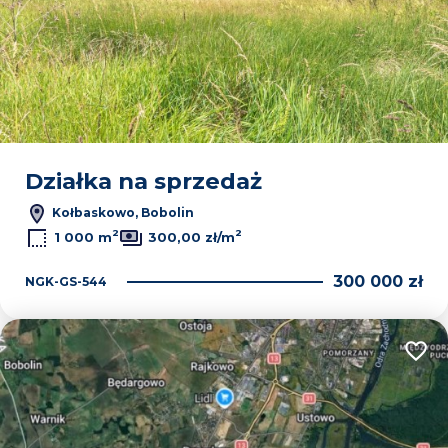
Działka na sprzedaż
Kołbaskowo, Bobolin
2
2
1 000 m
300,00 zł/m
300 000 zł
NGK-GS-544
Dodaj