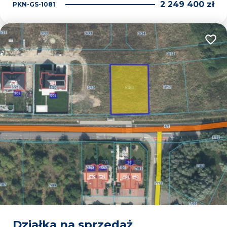
2 249 400 zł
PKN-GS-1081
Dodaj
Działka na sprzedaż