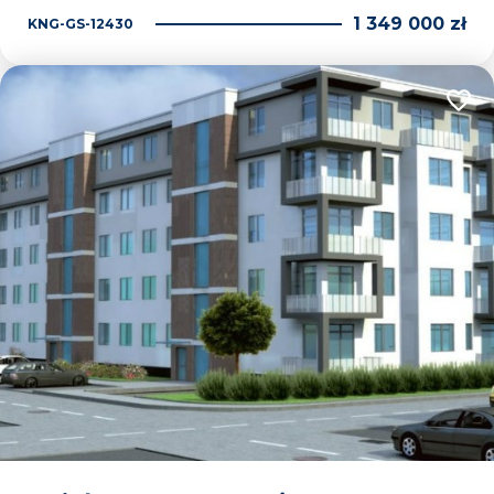
1 349 000 zł
KNG-GS-12430
Dodaj