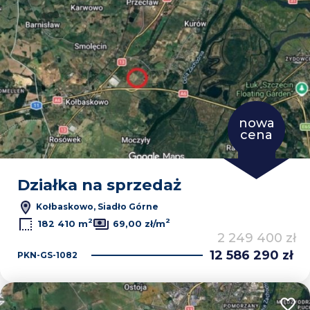
nowa
cena
Działka na sprzedaż
Kołbaskowo, Siadło Górne
2
2
182 410 m
69,00 zł/m
2 249 400 zł
12 586 290 zł
PKN-GS-1082
Dodaj