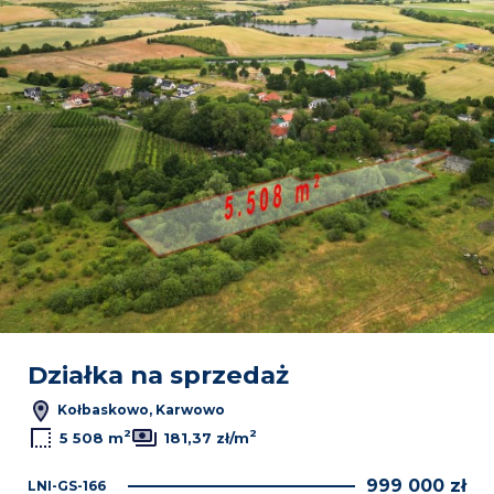
Działka na sprzedaż
Kołbaskowo, Karwowo
2
2
5 508 m
181,37 zł/m
999 000 zł
LNI-GS-166