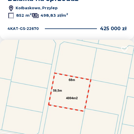
Kołbaskowo, Przylep
2
2
852 m
498,83 zł/m
425 000 zł
4KAT-GS-22670
Dodaj