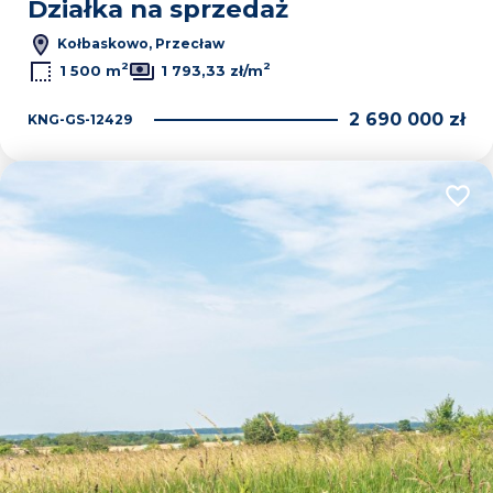
Działka na sprzedaż
Kołbaskowo, Przecław
2
2
1 500 m
1 793,33 zł/m
2 690 000 zł
KNG-GS-12429
Dodaj