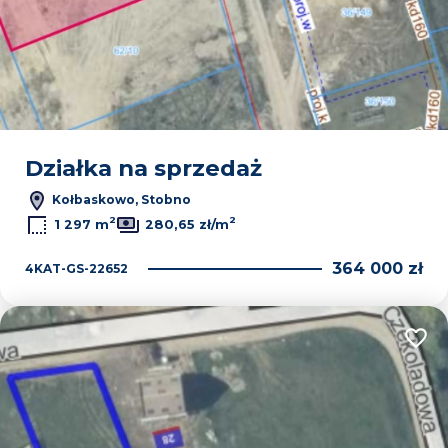
Działka na sprzedaż
Kołbaskowo, Stobno
2
2
1 297 m
280,65 zł/m
364 000 zł
4KAT-GS-22652
Dodaj