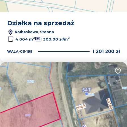
Działka na sprzedaż
Kołbaskowo, Stobno
2
2
4 004 m
300,00 zł/m
1 201 200 zł
WALA-GS-199
Dodaj