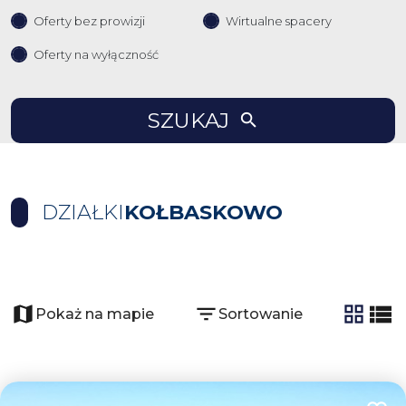
Oferty bez prowizji
Wirtualne spacery
Oferty na wyłączność
SZUKAJ
DZIAŁKI
KOŁBASKOWO
+
−
Pokaż na mapie
Sortowanie
tabela
list
2