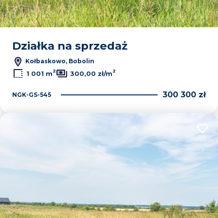
Działka na sprzedaż
Kołbaskowo, Bobolin
2
2
1 001 m
300,00 zł/m
300 300 zł
NGK-GS-545
Dodaj