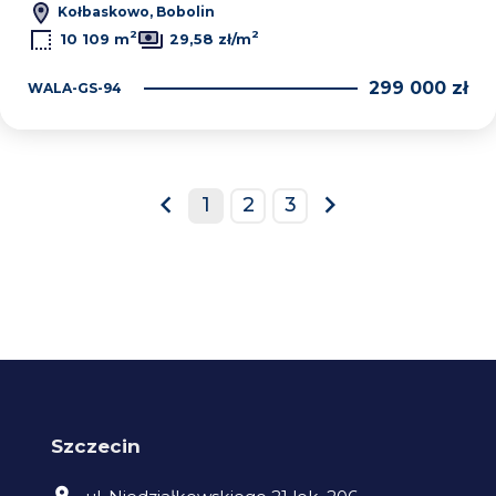
Kołbaskowo, Bobolin
2
2
10 109 m
29,58 zł/m
299 000 zł
WALA-GS-94
1
2
3
prev
next
Szczecin