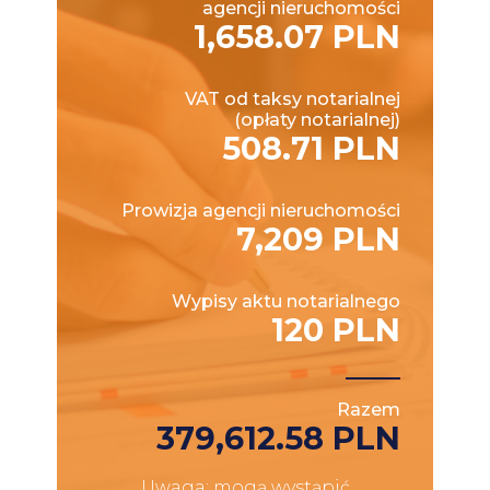
agencji nieruchomości
1,658.07 PLN
VAT od taksy notarialnej
(opłaty notarialnej)
508.71 PLN
Prowizja agencji nieruchomości
7,209 PLN
Wypisy aktu notarialnego
120 PLN
Razem
379,612.58 PLN
Uwaga: mogą wystąpić