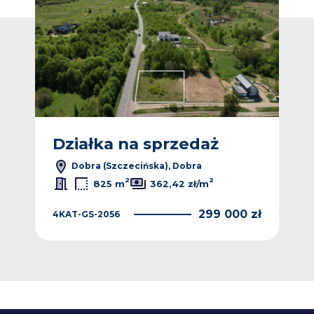
Działka na sprzedaż
Dz
Dobra (Szczecińska), Dobra
2
2
825 m
362,42 zł/m
 zł
299 000 zł
4KAT-GS-2056
4KA