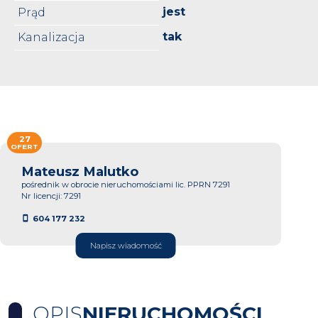
jest
Prąd
tak
Kanalizacja
27
OFERT
Mateusz Malutko
pośrednik w obrocie nieruchomościami lic. PPRN 7291
Nr licencji: 7291
604 177 232
Napisz wiadomość
OPIS
NIERUCHOMOŚCI