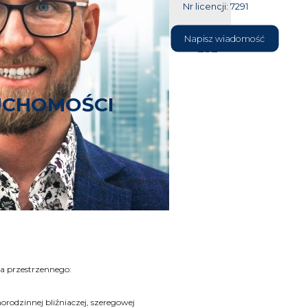
Nr licencji: 7291
604 177
Napisz wiadomość
232
UCHOMOŚCI
 Z DOSTĘPEM DO ODRY
URĄ
yzontalnym widokiem na Międzyodrze.
a przestrzennego:
norodzinnej bliźniaczej, szeregowej