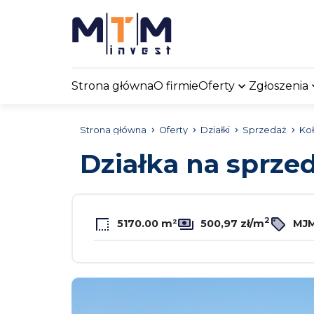
Strona główna
O firmie
Oferty
Zgłoszenia
Strona główna
Oferty
Działki
Sprzedaż
Ko
Działka na sprze
2
5170.00 m²
500,97 zł/m
MJM