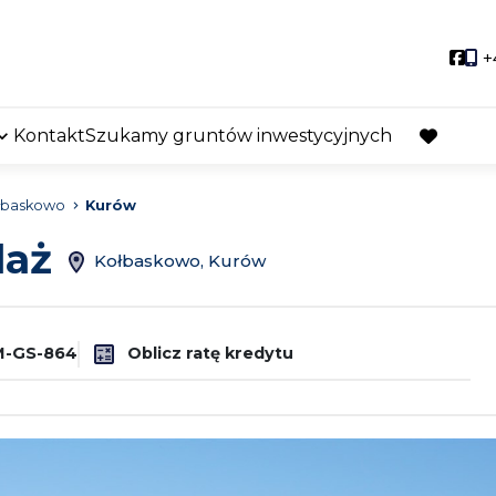
Soci
+
Kontakt
Szukamy gruntów inwestycyjnych
favorite
łbaskowo
Kurów
daż
Kołbaskowo, Kurów
-GS-864
Oblicz ratę kredytu