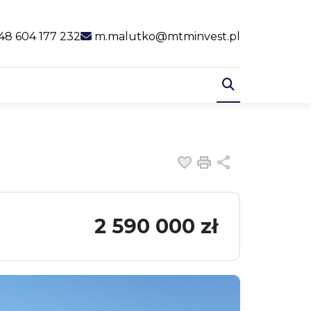
al link
48 604 177 232
m.malutko@mtminvest.pl
Dodaj do ulubiony
Drukuj
Udostępnij
2 590 000 zł