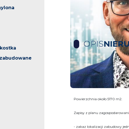
hylona
OPIS
NIER
/kostka
iezabudowane
KURÓW --- JEDYNA DZIAŁKA
Z DOSKONAŁĄ INFRASTRUKT
Działka pięknie położona z hor
Powierzchnia około 5170 m2.
Zapisy z planu zagospodarowani
- zakaz lokalizacji zabudowy jed