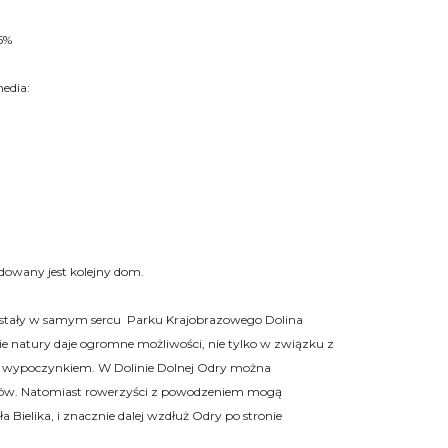
5%
edia:
udowany jest kolejny dom.
zostały w samym sercu Parku Krajobrazowego Dolina
e natury daje ogromne możliwości, nie tylko w związku z
m wypoczynkiem. W Dolinie Dolnej Odry można
aków. Natomiast rowerzyści z powodzeniem mogą
 Bielika, i znacznie dalej wzdłuż Odry po stronie