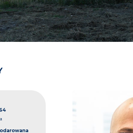
Y
64
²
podarowana