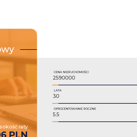
owy
CENA NIERUCHOMOŚCI
LATA
OPROCENTOWANIE ROCZNE
okość raty
06 PLN