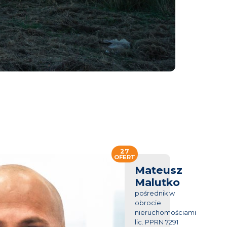
27
OFERT
Mateusz
Malutko
pośrednik w
obrocie
nieruchomościami
lic. PPRN 7291