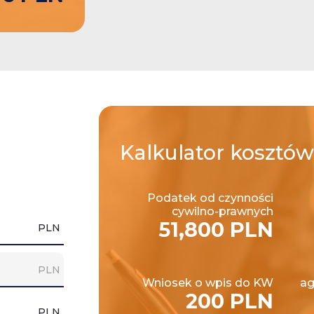
Kalkulator
kosztów
Podatek od czynności
cywilno-prawnych
51,800 PLN
PLN
PLN
Wniosek o wpis do KW
ag
200 PLN
PLN