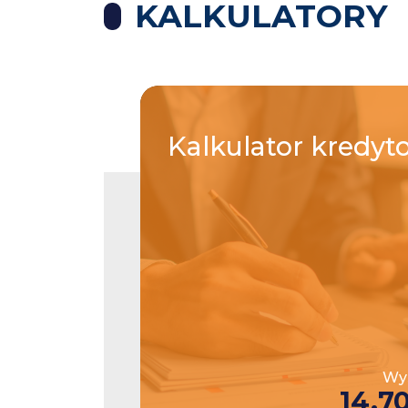
KALKULATORY
Kalkulator
kredyt
Wys
14,7