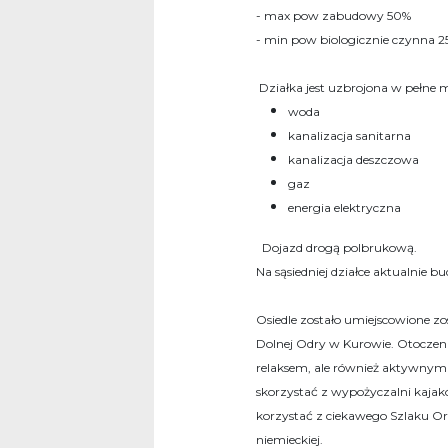
- max pow zabudowy 50%
- min pow biologicznie czynna 2
Działka jest uzbrojona w pełne m
woda
kanalizacja sanitarna
kanalizacja deszczowa
gaz
energia elektryczna
Dojazd drogą polbrukową.
Na sąsiedniej działce aktualnie b
Osiedle zostało umiejscowione 
Dolnej Odry w Kurowie. Otoczeni
relaksem, ale również aktywny
skorzystać z wypożyczalni kaj
korzystać z ciekawego Szlaku Orła
niemieckiej.