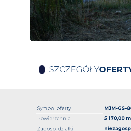
SZCZEGÓŁY
OFERT
Symbol oferty
MJM-GS-8
5 170,00 m
Powierzchnia
niezagos
Zagosp. działki