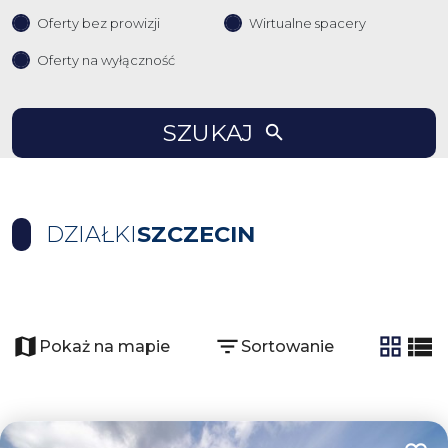
Oferty bez prowizji
Wirtualne spacery
Oferty na wyłączność
SZUKAJ
DZIAŁKI
SZCZECIN
+
−
Pokaż na mapie
Sortowanie
tabela
list