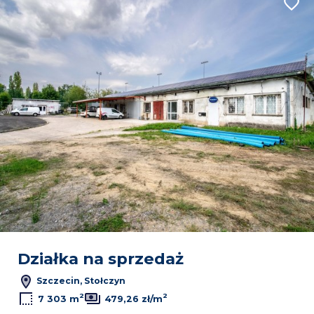
Dodaj
Leaflet
|
© OpenMapTiles
© OpenStreetMap contributors
Działka na sprzedaż
Szczecin, Stołczyn
2
2
7 303 m
479,26 zł/m