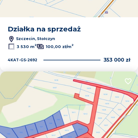
Działka na sprzedaż
Szczecin, Stołczyn
2
2
3 530 m
100,00 zł/m
353 000 zł
4KAT-GS-2692
Dodaj