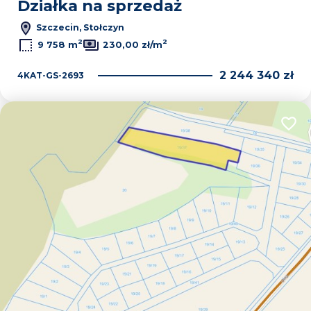
Działka na sprzedaż
Szczecin, Stołczyn
2
2
9 758 m
230,00 zł/m
2 244 340 zł
4KAT-GS-2693
Dodaj