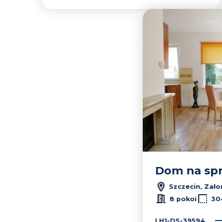
Dom na sp
Szczecin, Zał
8 pokoi
30
LH1-DS-39594