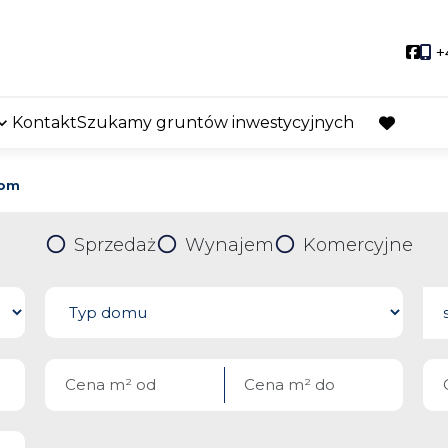
Soci
+
Kontakt
Szukamy gruntów inwestycyjnych
favorite
łom
Sprzedaż
Wynajem
Komercyjne