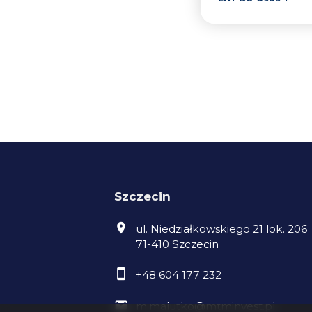
Szczecin
ul. Niedziałkowskiego 21 lok. 206
71-410 Szczecin
+48 604 177 232
m.malutko@mtminvest.pl