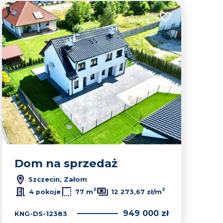
lubionych
Dodaj do ulubion
Dom na sprzedaż
Szczecin, Załom
2
2
4 pokoje
77 m
12 273,67 zł/m
949 000 zł
KNG-DS-12383