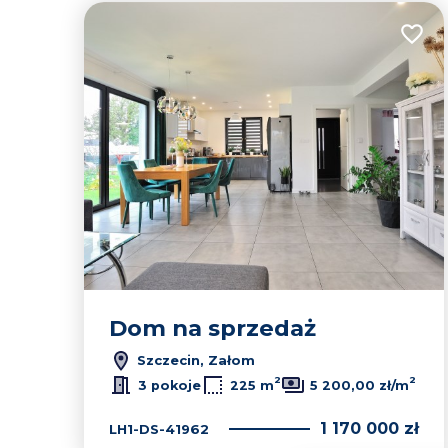
Dodaj
Dom na sprzedaż
Szczecin, Załom
2
2
3 pokoje
225 m
5 200,00 zł/m
1 170 000 zł
LH1-DS-41962