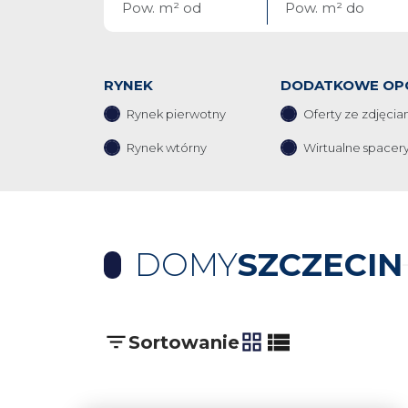
RYNEK
DODATKOWE OP
Rynek pierwotny
Oferty ze zdjęcia
Rynek wtórny
Wirtualne spacer
DOMY
SZCZECIN
Sortowanie
tabela
lista