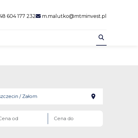
al link
48 604 177 232
m.malutko@mtminvest.pl