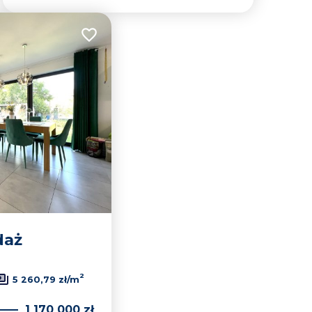
Dodaj do ulubionych
daż
2
5 260,79 zł/m
1 170 000 zł