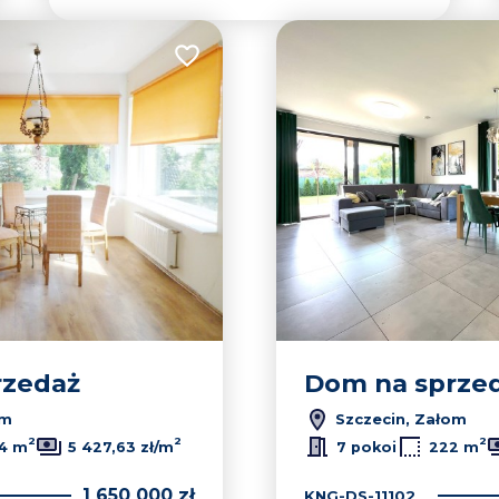
Dodaj do ulubionych
rzedaż
Dom na sprze
om
Szczecin, Załom
2
2
2
4 m
5 427,63 zł/m
7 pokoi
222 m
1 650 000 zł
KNG-DS-11102