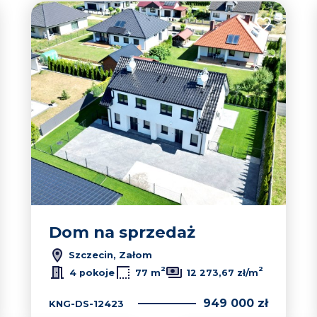
 do ulubionych
Dodaj do u
Dom na sprzedaż
Szczecin, Załom
2
2
4 pokoje
77 m
12 273,67 zł/m
949 000 zł
KNG-DS-12423