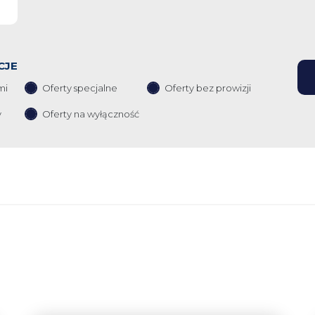
CJE
mi
Oferty specjalne
Oferty bez prowizji
y
Oferty na wyłączność