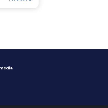
 media
ok