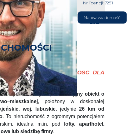
Nr licencji: 7291
604 177
Napisz wiadomość
232
UCHOMOŚCI
– WYJĄTKOWA NIERUCHOMOŚĆ DLA
LOPERA
est
niepowtarzalny, reprezentacyjny obiekt o
wo–mieszkalnej
, położony w doskonałej
ajeńskie, woj. lubuskie
, jedynie
26 km od
o
. To nieruchomość z ogromnym potencjałem
rskim, idealna m.in. pod
lofty, aparthotel,
owe lub siedzibę firmy
.