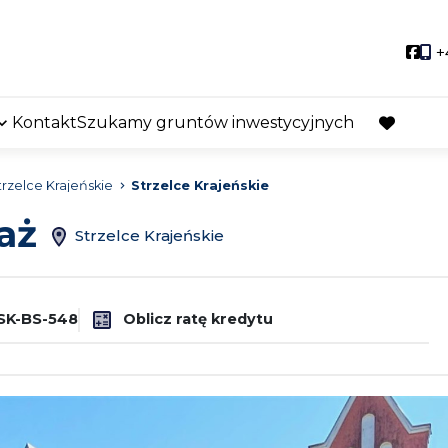
Soci
+
Kontakt
Szukamy gruntów inwestycyjnych
favorite
trzelce Krajeńskie
Strzelce Krajeńskie
daż
Strzelce Krajeńskie
K-BS-548
Oblicz ratę kredytu