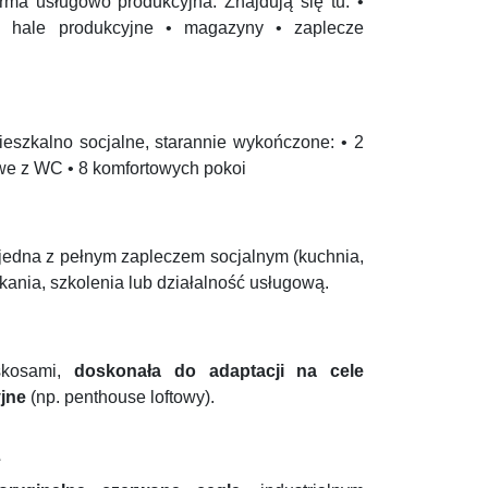
firma usługowo produkcyjna. Znajdują się tu: •
• hale produkcyjne • magazyny • zaplecze
eszkalno socjalne, starannie wykończone: • 2
owe z WC • 8 komfortowych pokoi
jedna z pełnym zapleczem socjalnym (kuchnia,
tkania, szkolenia lub działalność usługową.
skosami,
doskonała do adaptacji na cele
jne
(np. penthouse loftowy).
A