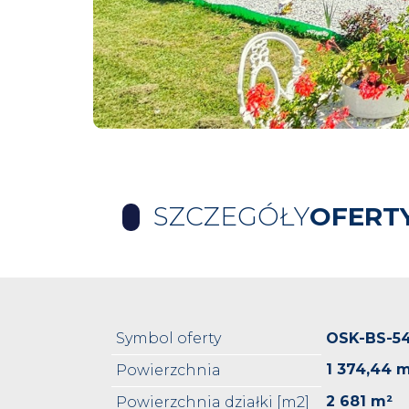
SZCZEGÓŁY
OFERT
Symbol oferty
OSK-BS-5
1 374,44 
Powierzchnia
2 681 m²
Powierzchnia działki [m2]