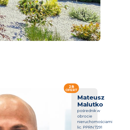
28
OFERT
Mateusz
Malutko
pośrednik w
obrocie
nieruchomościami
lic. PPRN 7291