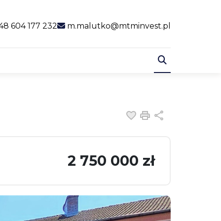
al link
48 604 177 232
m.malutko@mtminvest.pl
Dodaj do ulubiony
Drukuj
Udostępnij
2 750 000 zł