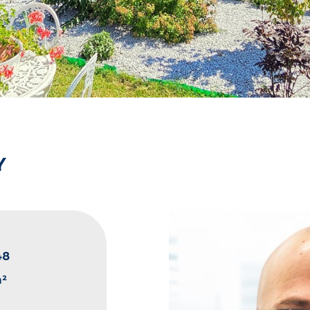
Y
48
m²