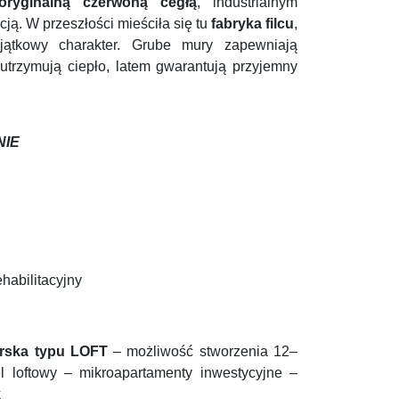
oryginalną czerwoną cegłą
, industrialnym
cją. W przeszłości mieściła się tu
fabryka filcu
,
jątkowy charakter. Grube mury zapewniają
 utrzymują ciepło, latem gwarantują przyjemny
NIE
habilitacyjny
erska typu LOFT
– możliwość stworzenia 12–
el loftowy – mikroapartamenty inwestycyjne –
k