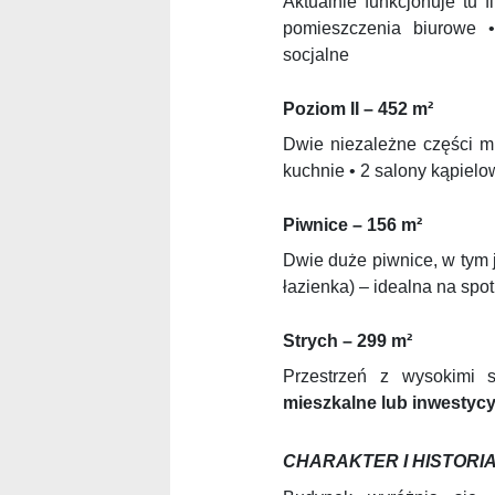
Aktualnie funkcjonuje tu 
pomieszczenia biurowe 
socjalne
Poziom II – 452 m²
Dwie niezależne części mi
kuchnie • 2 salony kąpiel
Piwnice – 156 m²
Dwie duże piwnice, w tym 
łazienka) – idealna na spo
Strych – 299 m²
Przestrzeń z wysokimi 
mieszkalne lub inwestycy
CHARAKTER I HISTORI