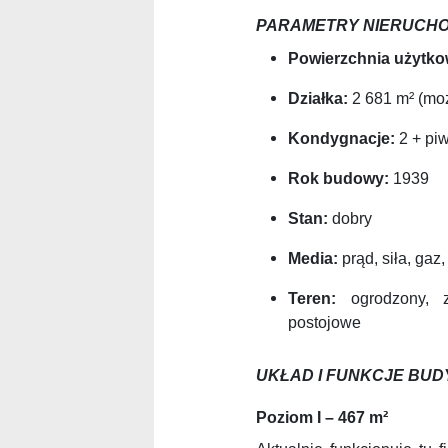
PARAMETRY NIERUCH
Powierzchnia użytko
Działka:
2 681 m² (moż
Kondygnacje:
2 + piw
Rok budowy:
1939
Stan:
dobry
Media:
prąd, siła, gaz
Teren:
ogrodzony, z
postojowe
UKŁAD I FUNKCJE BU
Poziom I – 467 m²