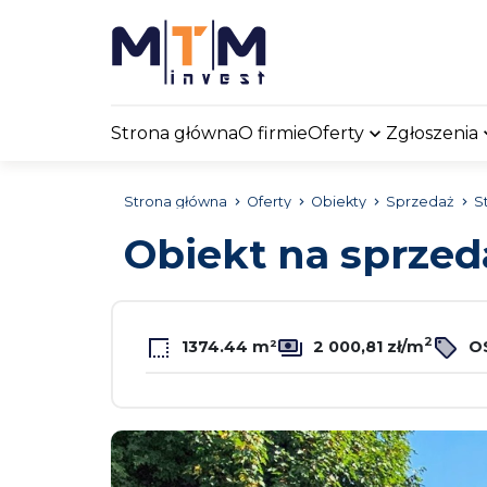
Strona główna
O firmie
Oferty
Zgłoszenia
Strona główna
Oferty
Obiekty
Sprzedaż
S
Obiekt na sprze
2
1374.44 m²
2 000,81 zł/m
OS