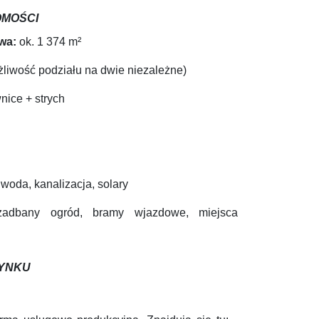
OMOŚCI
wa:
ok. 1 374 m²
liwość podziału na dwie niezależne)
nice + strych
, woda, kanalizacja, solary
adbany ogród, bramy wjazdowe, miejsca
DYNKU