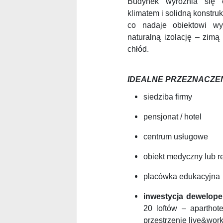
Budynek wyróżnia się
klimatem i solidną konstruk
co nadaje obiektowi wy
naturalną izolację – zimą
chłód.
IDEALNE PRZEZNACZE
siedziba firmy
pensjonat / hotel
centrum usługowe
obiekt medyczny lub re
placówka edukacyjna
inwestycja dewelop
20 loftów – aparthot
przestrzenie live&wor