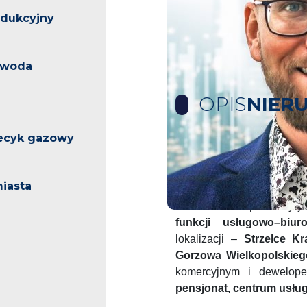
odukcyjny
, woda
OPIS
NIER
iecyk gazowy
OFERTA PREMIUM 
INWESTORA / DEWE
iasta
Przedmiotem sprzedaży j
funkcji usługowo–biuro
lokalizacji –
Strzelce Kr
Gorzowa Wielkopolskieg
komercyjnym i dewelope
pensjonat, centrum usług