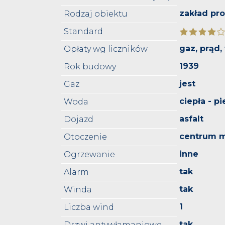
zakład pr
Rodzaj obiektu
Standard
gaz, prąd
Opłaty wg liczników
1939
Rok budowy
jest
Gaz
ciepła - p
Woda
asfalt
Dojazd
centrum m
Otoczenie
inne
Ogrzewanie
tak
Alarm
tak
Winda
1
Liczba wind
tak
Drzwi antywłamaniowe