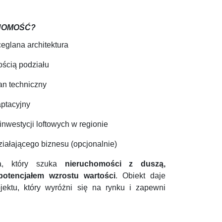
HOMOŚĆ?
ceglana architektura
ością podziału
an techniczny
aptacyjny
nwestycji loftowych w regionie
ziałającego biznesu (opcjonalnie)
ra, który szuka
nieruchomości z duszą,
potencjałem wzrostu wartości
. Obiekt daje
jektu, który wyróżni się na rynku i zapewni