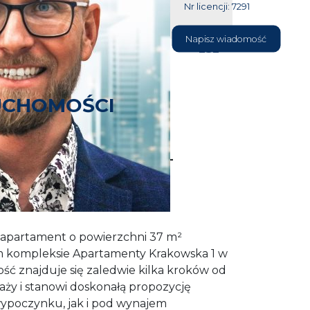
Nr licencji: 7291
604 177
Napisz wiadomość
232
UCHOMOŚCI
ent z całorocznym basenem –
ży
ny 37 m² – Pobierowo
 apartament o powierzchni 37 m²
m kompleksie Apartamenty Krakowska 1 w
ść znajduje się zaledwie kilka kroków od
plaży i stanowi doskonałą propozycję
ypoczynku, jak i pod wynajem