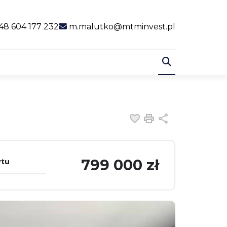
al link
48 604 177 232
m.malutko@mtminvest.pl
Dodaj do ulubiony
Drukuj
Udostępnij
799 000 zł
ytu