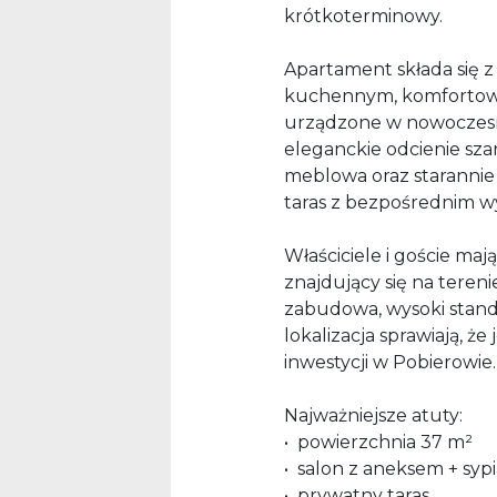
krótkoterminowy.
Apartament składa się 
kuchennym, komfortowej 
urządzone w nowoczesn
eleganckie odcienie sza
meblowa oraz starannie
taras z bezpośrednim w
Właściciele i goście maj
znajdujący się na tere
zabudowa, wysoki stand
lokalizacja sprawiają, ż
inwestycji w Pobierowie.
Najważniejsze atuty:
•⁠ ⁠powierzchnia 37 m²
•⁠ ⁠salon z aneksem + sypi
•⁠ ⁠prywatny taras