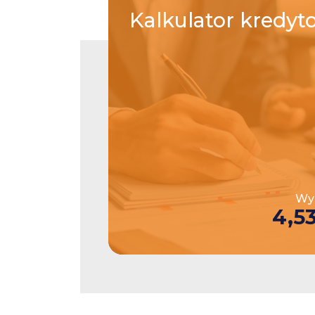
Kalkulator
kredyt
Wys
4,5