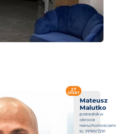
27
OFERT
Mateusz
Malutko
pośrednik w
obrocie
nieruchomościami
lic. PPRN 7291