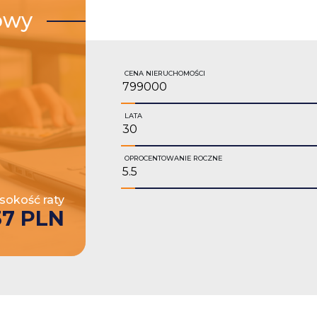
owy
CENA NIERUCHOMOŚCI
LATA
OPROCENTOWANIE ROCZNE
okość raty
37 PLN