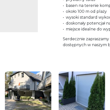
•⁠ ⁠basen na terenie ko
•⁠ ⁠około 100 m od plaży
•⁠ ⁠wysoki standard wyk
•⁠ ⁠doskonały potencjał 
•⁠ ⁠miejsce idealne do w
Serdecznie zapraszamy d
dostępnych w naszym b