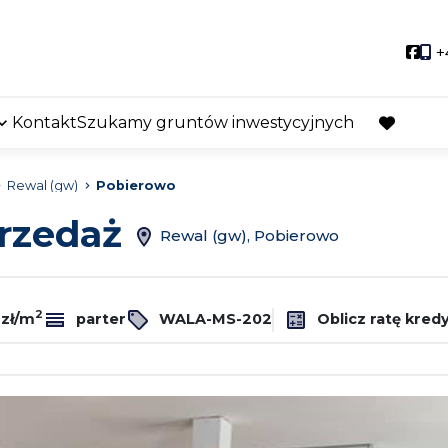
Soci
+
Kontakt
Szukamy gruntów inwestycyjnych
favorite
Rewal (gw)
Pobierowo
przedaż
Rewal (gw), Pobierowo
2
 zł/m
parter
WALA-MS-202
Oblicz ratę kred