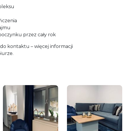
mpleksu
ończenia
najmu
ypoczynku przez cały rok
o kontaktu – więcej informacji
iurze.