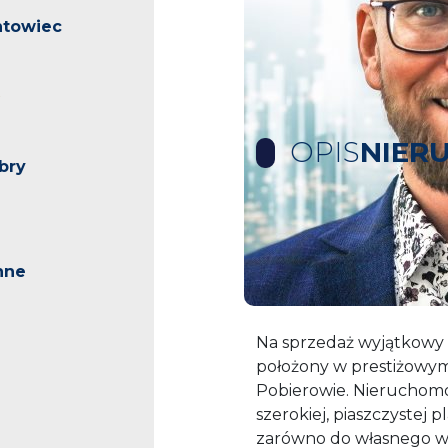
ntowiec
OPIS
NIER
bry
Na sprzedaż apartam
Pobierowo, blisko pla
nne
Apartament inwestycyj
Na sprzedaż wyjątkowy
położony w prestiżowy
Pobierowie. Nieruchomo
szerokiej, piaszczystej 
zarówno do własnego w