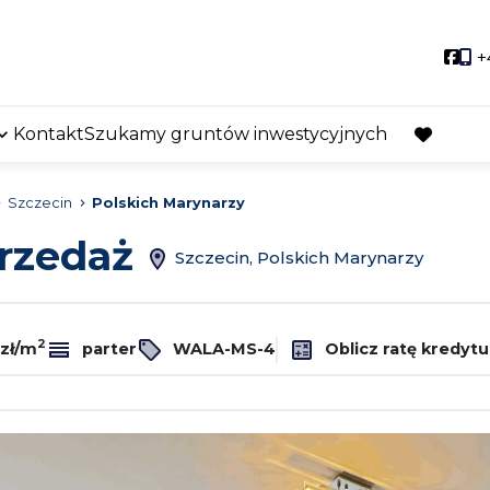
Soci
+
Kontakt
Szukamy gruntów inwestycyjnych
favorite
Szczecin
Polskich Marynarzy
przedaż
Szczecin, Polskich Marynarzy
2
 zł/m
parter
WALA-MS-4
Oblicz ratę kredytu