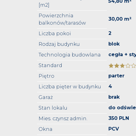
54,80 m²
[m2]
Powierzchnia
30,00 m²
balkonów/tarasów
2
Liczba pokoi
blok
Rodzaj budynku
cegła + st
Technologia budowlana
Standard
parter
Piętro
4
Liczba pięter w budynku
brak
Garaż
do odświe
Stan lokalu
350 PLN
Mies. czynsz admin.
PCV
Okna