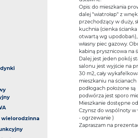
Opis: do mieszkania pr
dalej "wiatrołap" z wnę
przechodzący w duży, sł
kuchnia (cienka ściank
otwartą wg upodobań), 
własny piec gazowy. Obok
kabiną prysznicowa na śc
Dalej jest jeden pokój s
salonu jest wyjście na p
udynki
30 m2, cały wykafelkow
mieszkaniu na ścianach 
podłogach położone są
wy
podwórza jest sporo mie
yjny
Mieszkanie dostępne od
WA
Czynsz do wspólnoty w w
- ogrzewanie )
wielorodzinna
Zapraszam na prezentac
unkcyjny