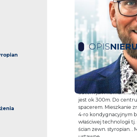
OPIS
NIER
yropian
Na sprzedaż atrakcyjn
dzielnicy Gumieńce przy
świetnalokalizacja z s
autem jak i komunikacją 
jest ok 300m. Do centr
spacerem. Mieszkanie z
żenia
4-ro kondygnacyjnym
właściwej technologii tj.
ścian zewn. styropian. .
ustawne.