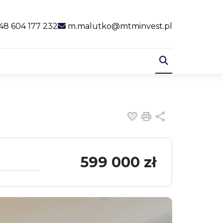
al link
48 604 177 232
m.malutko@mtminvest.pl
Dodaj do ulubiony
Drukuj
Udostępnij
599 000 zł