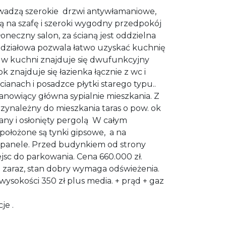
owadzą szerokie drzwi antywłamaniowe,
ką na szafę i szeroki wygodny przedpokój
oneczny salon, za ścianą jest oddzielna
a działowa pozwala łatwo uzyskać kuchnię
w kuchni znajduje się dwufunkcyjny
 znajduje się łazienka łącznie z wc i
ianach i posadzce płytki starego typu..
tanowiący główna sypialnie mieszkania. Z
rzynależny do mieszkania taras o pow. ok
any i osłonięty pergolą W całym
położone są tynki gipsowe, a na
 panele. Przed budynkiem od strony
jsc do parkowania. Cena 660.000 zł.
 zaraz, stan dobry wymaga odświeżenia.
ysokości 350 zł plus media. + prąd + gaz
je .