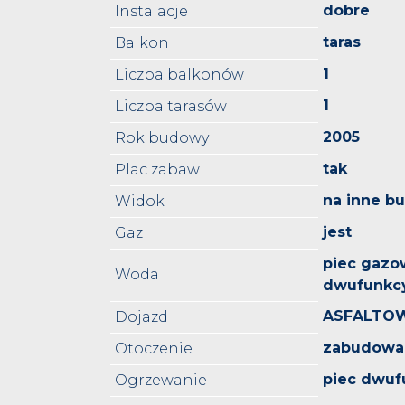
dobre
Instalacje
taras
Balkon
1
Liczba balkonów
1
Liczba tarasów
2005
Rok budowy
tak
Plac zabaw
na inne b
Widok
jest
Gaz
piec gazo
Woda
dwufunkc
ASFALTO
Dojazd
zabudowa 
Otoczenie
piec dwuf
Ogrzewanie