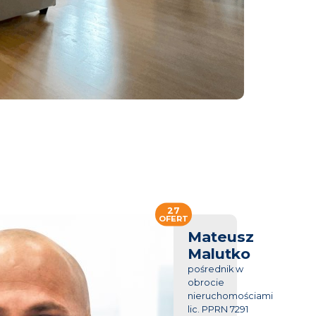
27
OFERT
Mateusz
Malutko
pośrednik w
obrocie
nieruchomościami
lic. PPRN 7291