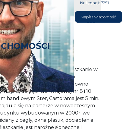
Nr licencji: 7291
604 177
Napisz wiadomość
232
UCHOMOŚCI
e komfortowe i nowoczesne mieszkanie w
 ul. Polskich Marynarzy. Jest to
zybkim dojazdem do centrum zarówno
miejską do pętli tramwajowej nr 8 i 10
um handlowym Ster, Castorama jest 5 min.
najduje się na parterze w nowoczesnym
 budynku wybudowanym w 2000r. we
 ściany z cegły, okna plastik, docieplenie
 Mieszkanie jest narożne słoneczne i