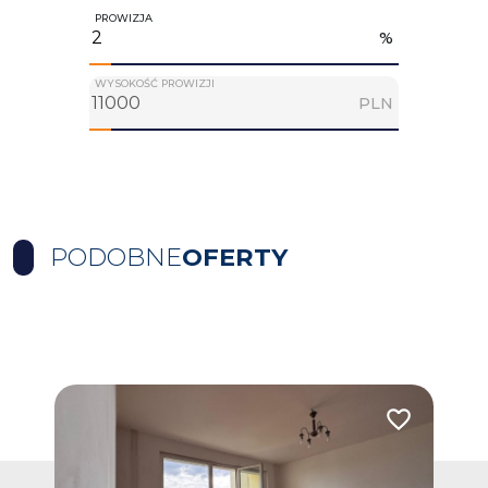
PROWIZJA
%
WYSOKOŚĆ PROWIZJI
PLN
PODOBNE
OFERTY
Dodaj do ulubionych
Dodaj do ulub