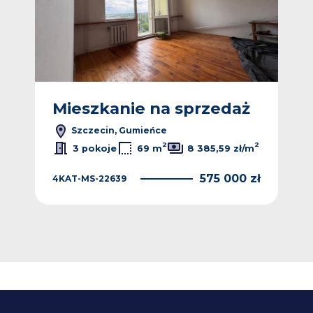
ż
Mieszkanie na sprzedaż
M
Szczecin, Gumieńce
2
2
3 pokoje
69 m
8 385,59 zł/m
575 000 zł
4KAT-MS-22639
 zł
4KA