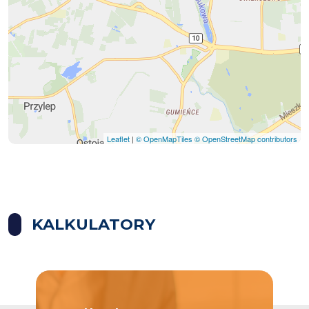
Leaflet
|
© OpenMapTiles
© OpenStreetMap contributors
KALKULATORY