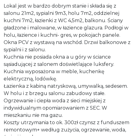
Lokal jest w bardzo dobrym stanie i składa się z
salonu 21m2, sypialni 9m3, holu 7m2, oddzielnej
kuchni 7m2, łazienki z WC 4,5m2, balkonu. Ściany
gładzone i malowane, w łazience glazura. Podłogi w
holu, łazience i kuchni- gres, w pokojach panele.
Okna PCV z wystawą na wschód. Drzwi balkonowe z
sypialni i z salonu.
Kuchnia nie posiada okna a u góry w ściance
sąsiadującej z salonem doświetlające luksfery.
Kuchnia wyposażona w meble, kuchenkę
elektryczną, lodówkę.
Łazienka z kabiną natryskową, umywalką, sedesem.
W holu i z brzegu salonu zabudowy stałe.
Ogrzewanie i ciepła woda z sieci miejskiej z
indywidualnym opomiarowaniem z SEC. W
mieszkaniu nie ma gazu.
Koszty utrzymania to ok. 300zł czynsz z funduszem
remontowym+ według zużycia, ogrzewanie, woda,