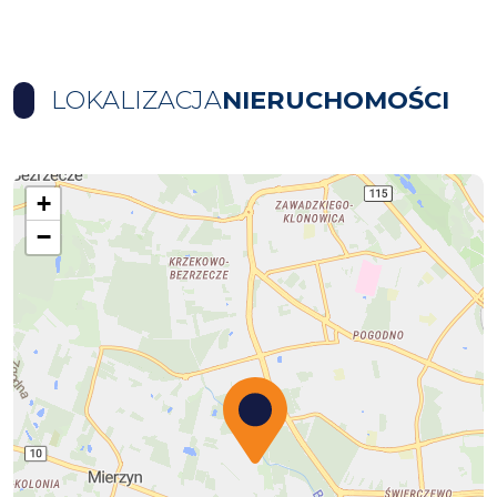
LOKALIZACJA
NIERUCHOMOŚCI
+
−