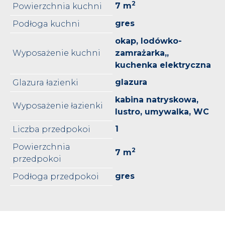
2
7 m
Powierzchnia kuchni
gres
Podłoga kuchni
okap, lodówko-
Wyposażenie kuchni
zamrażarka,,
kuchenka elektryczna
glazura
Glazura łazienki
kabina natryskowa,
Wyposażenie łazienki
lustro, umywalka, WC
1
Liczba przedpokoi
Powierzchnia
2
7 m
przedpokoi
gres
Podłoga przedpokoi