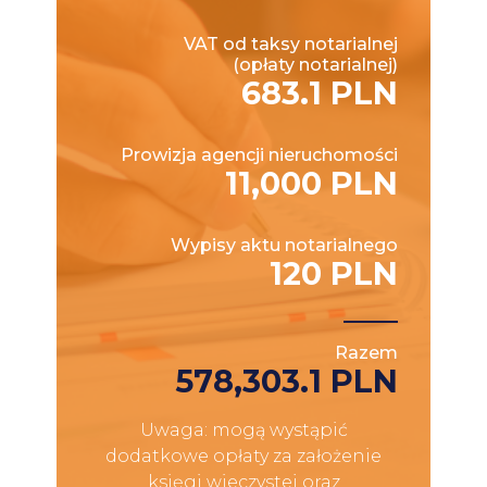
VAT od taksy notarialnej
(opłaty notarialnej)
683.1 PLN
Prowizja agencji nieruchomości
11,000 PLN
Wypisy aktu notarialnego
120 PLN
Razem
578,303.1 PLN
Uwaga: mogą wystąpić
dodatkowe opłaty za założenie
księgi wieczystej oraz