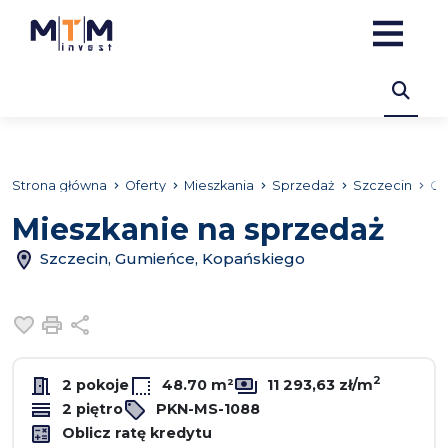
Strona główna
Oferty
Mieszkania
Sprzedaż
Szczecin
Gu
Mieszkanie na sprzedaż
Szczecin, Gumieńce, Kopańskiego
Dodaj do ulubionych
Drukuj
Udostępnij
2
2 pokoje
48.70 m²
11 293,63 zł/m
2 piętro
PKN-MS-1088
Oblicz ratę kredytu