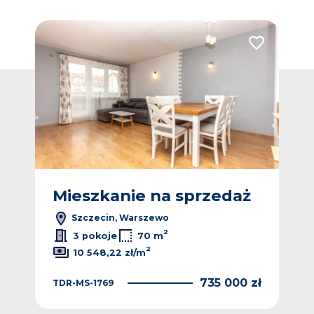
Dodaj do ulubionych
Dodaj do ulub
Nowa
ż
Mieszkanie na sprzedaż
M
Szczecin, Warszewo
2
2
ł/m
3 pokoje
70 m
2
10 548,22 zł/m
 zł
LH1
735 000 zł
TDR-MS-1769