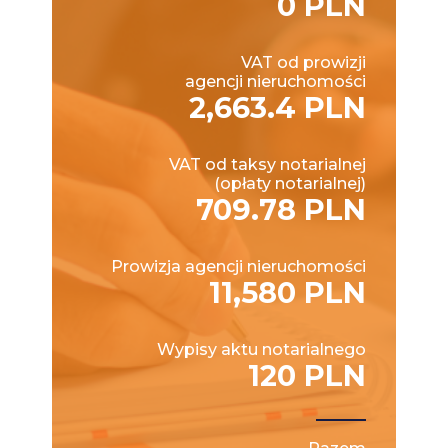
0 PLN
VAT od prowizji
agencji nieruchomości
2,663.4 PLN
VAT od taksy notarialnej
(opłaty notarialnej)
709.78 PLN
Prowizja agencji nieruchomości
11,580 PLN
Wypisy aktu notarialnego
120 PLN