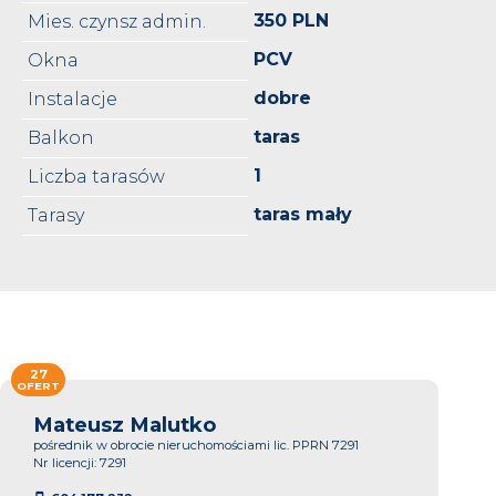
350 PLN
Mies. czynsz admin.
PCV
Okna
dobre
Instalacje
taras
Balkon
1
Liczba tarasów
taras mały
Tarasy
27
OFERT
Mateusz Malutko
pośrednik w obrocie nieruchomościami lic. PPRN 7291
Nr licencji: 7291