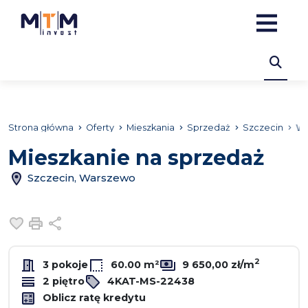
Strona główna
Oferty
Mieszkania
Sprzedaż
Szczecin
W
Mieszkanie na sprzedaż
Szczecin, Warszewo
Dodaj do ulubionych
Drukuj
Udostępnij
2
3 pokoje
60.00 m²
9 650,00 zł/m
2 piętro
4KAT-MS-22438
Oblicz ratę kredytu