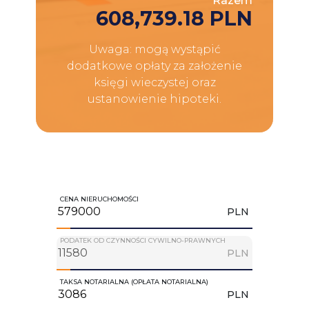
Razem
608,739.18 PLN
Uwaga: mogą wystąpić
dodatkowe opłaty za założenie
księgi wieczystej oraz
ustanowienie hipoteki.
CENA NIERUCHOMOŚCI
PLN
PODATEK OD CZYNNOŚCI CYWILNO-PRAWNYCH
PLN
TAKSA NOTARIALNA (OPŁATA NOTARIALNA)
PLN