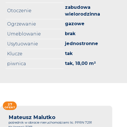
zabudowa
Otoczenie
wielorodzinna
gazowe
Ogrzewanie
brak
Umeblowanie
jednostronne
Usytuowanie
tak
Klucze
tak, 18,00 m²
piwnica
27
OFERT
Mateusz Malutko
pośrednik w obrocie nieruchomościami lic. PPRN 7291
Nr licencji: 7291