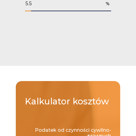
%
Kalkulator
kosztów
Podatek od czynności cywilno-
prawnych