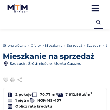
Strona główna
Oferty
Mieszkania
Sprzedaż
Szczecin
Śr
Mieszkanie na sprzedaż
Szczecin, Śródmieście, Monte Cassino
Dodaj do ulubionych
Drukuj
Udostępnij
2
2 pokoje
70.77 m²
7 912,96 zł/m
1 piętro
NGK-MS-457
Oblicz ratę kredytu