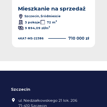
ż
Mieszkanie na sprzedaż
M
Szczecin, Śródmieście
2
2
ł/m
3 pokoje
72 m
2
9 894,09 zł/m
 zł
4KA
710 000 zł
4KAT-MS-22386
Szczecin
ul. Niedziałkowskiego 21 lok. 206
71-410 Szczecin