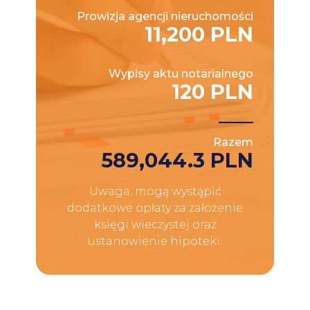
Prowizja agencji nieruchomości
11,200 PLN
Wypisy aktu notarialnego
120 PLN
Razem
589,044.3 PLN
Uwaga: mogą wystąpić
dodatkowe opłaty za założenie
księgi wieczystej oraz
ustanowienie hipoteki.