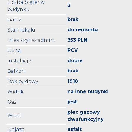
Liczba pięter w
2
budynku
brak
Garaż
do remontu
Stan lokalu
353 PLN
Mies. czynsz admin.
PCV
Okna
dobre
Instalacje
brak
Balkon
1918
Rok budowy
na inne budynki
Widok
jest
Gaz
piec gazowy
Woda
dwufunkcyjny
asfalt
Dojazd