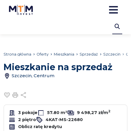
Strona główna
Oferty
Mieszkania
Sprzedaż
Szczecin
Ce
Mieszkanie na sprzedaż
Szczecin, Centrum
Dodaj do ulubionych
Drukuj
Udostępnij
2
3 pokoje
57.80 m²
9 498,27 zł/m
2 piętro
4KAT-MS-22680
Oblicz ratę kredytu