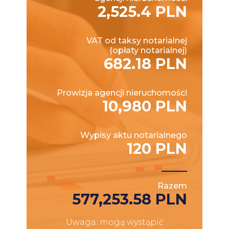
2,525.4 PLN
VAT od taksy notarialnej
(opłaty notarialnej)
682.18 PLN
Prowizja agencji nieruchomości
10,980 PLN
Wypisy aktu notarialnego
120 PLN
Razem
577,253.58 PLN
Uwaga: mogą wystąpić