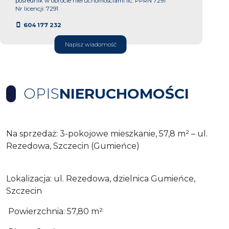
pośrednik w obrocie nieruchomościami lic. PPRN 7291
Nr licencji: 7291
604 177 232
Napisz wiadomość
OPIS
NIERUCHOMOŚCI
Na sprzedaż: 3-pokojowe mieszkanie, 57,8 m² – ul.
Rezedowa, Szczecin (Gumieńce)
Lokalizacja: ul. Rezedowa, dzielnica Gumieńce,
Szczecin
Powierzchnia: 57,80 m²