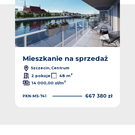
ż
Mieszkanie na sprzedaż
M
Szczecin, Centrum
2
2 pokoje
48 m
2
14 000,00 zł/m
KNG
 zł
667 380 zł
PKN-MS-741