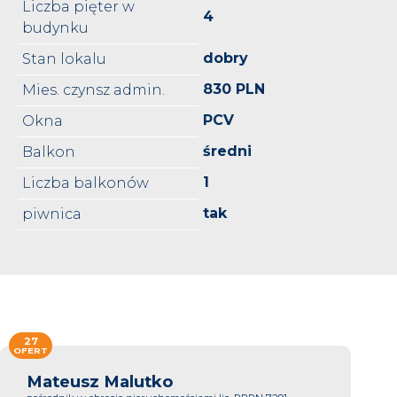
Liczba pięter w
4
budynku
dobry
Stan lokalu
830 PLN
Mies. czynsz admin.
PCV
Okna
średni
Balkon
1
Liczba balkonów
tak
piwnica
27
OFERT
Mateusz Malutko