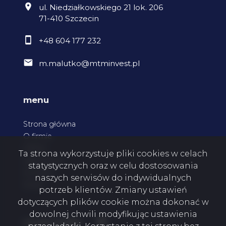
ul. Niedziałkowskiego 21 lok. 206
71-410 Szczecin
+48 604 177 232
m.malutko@mtminvest.pl
menu
Strona główna
O firmie
Oferty
Ta strona wykorzystuje pliki cookies w celach
Zgłoszenia
statystycznych oraz w celu dostosowania
Kontakt
naszych serwisów do indywidualnych
Rodo
potrzeb klientów. Zmiany ustawień
dotyczących plików cookie można dokonać w
dowolnej chwili modyfikując ustawienia
Facebook
social media