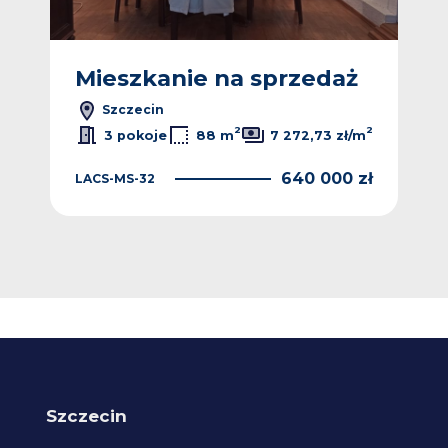
ż
Mieszkanie na sprzedaż
M
Szczecin
2
2
2
/m
3 pokoje
88 m
7 272,73 zł/m
 zł
640 000 zł
LACS-MS-32
LAC
Szczecin