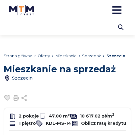
Strona główna
Oferty
Mieszkania
Sprzedaż
Szczecin
Mieszkanie na sprzedaż
Szczecin
Dodaj do ulubionych
Drukuj
Udostępnij
2
2 pokoje
47.00 m²
10 617,02 zł/m
1 piętro
KDL-MS-14
Oblicz ratę kredytu