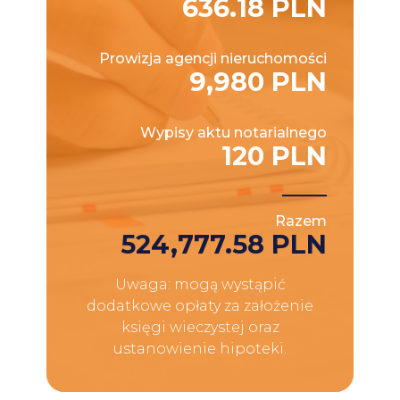
636.18 PLN
Prowizja agencji nieruchomości
9,980 PLN
Wypisy aktu notarialnego
120 PLN
Razem
524,777.58 PLN
Uwaga: mogą wystąpić
dodatkowe opłaty za założenie
księgi wieczystej oraz
ustanowienie hipoteki.