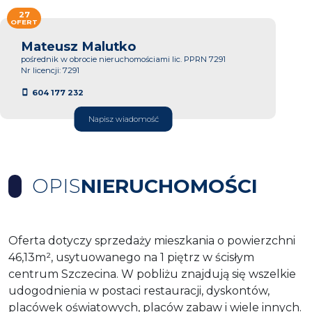
27
OFERT
Mateusz Malutko
pośrednik w obrocie nieruchomościami lic. PPRN 7291
Nr licencji: 7291
604 177 232
Napisz wiadomość
OPIS
NIERUCHOMOŚCI
Oferta dotyczy sprzedaży mieszkania o powierzchni
46,13m², usytuowanego na 1 piętrz w ścisłym
centrum Szczecina. W pobliżu znajdują się wszelkie
udogodnienia w postaci restauracji, dyskontów,
placówek oświatowych, placów zabaw i wiele innych.