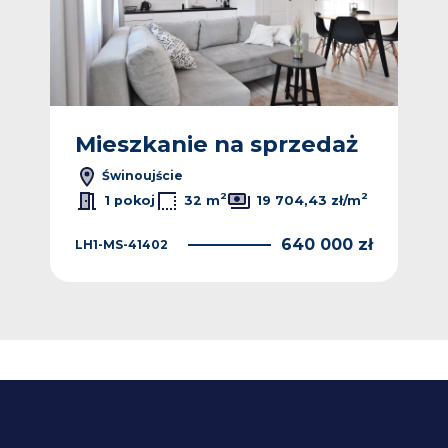
ż
Mieszkanie na sprzedaż
M
Świnoujście
2
2
2
/m
1 pokoj
32 m
19 704,43 zł/m
 zł
640 000 zł
LH1-MS-41402
4KA