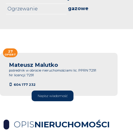
gazowe
Ogrzewanie
27
OFERT
Mateusz Malutko
pośrednik w obrocie nieruchomościami lic. PPRN 7291
Nr licencji: 7291
604 177 232
Napisz wiadomość
OPIS
NIERUCHOMOŚCI