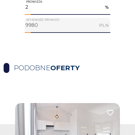
PROWIZJA
%
WYSOKOŚĆ PROWIZJI
PLN
PODOBNE
OFERTY
Dodaj do ulubionych
Dodaj do ulub