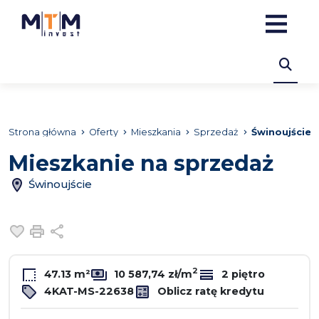
Strona główna
Oferty
Mieszkania
Sprzedaż
Świnoujście
Mieszkanie na sprzedaż
Świnoujście
Dodaj do ulubionych
Drukuj
Udostępnij
2
47.13 m²
10 587,74 zł/m
2 piętro
4KAT-MS-22638
Oblicz ratę kredytu