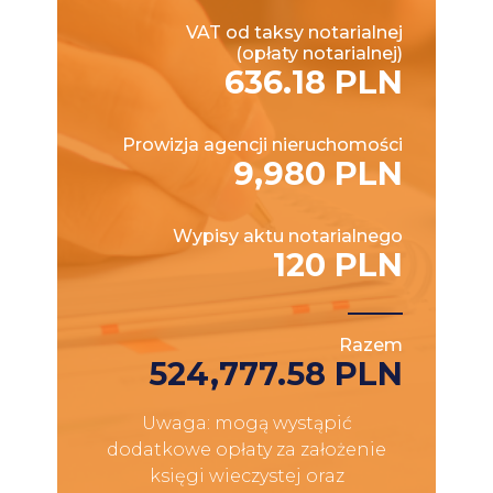
VAT od taksy notarialnej
(opłaty notarialnej)
636.18 PLN
Prowizja agencji nieruchomości
9,980 PLN
Wypisy aktu notarialnego
120 PLN
Razem
524,777.58 PLN
Uwaga: mogą wystąpić
dodatkowe opłaty za założenie
księgi wieczystej oraz