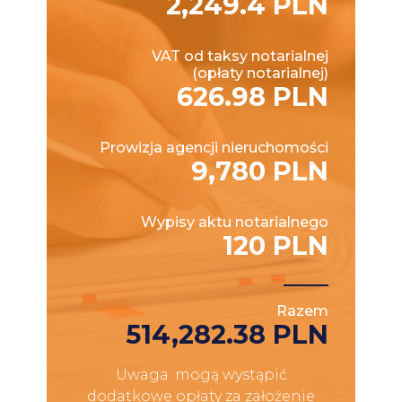
2,249.4 PLN
VAT od taksy notarialnej
(opłaty notarialnej)
626.98 PLN
Prowizja agencji nieruchomości
9,780 PLN
Wypisy aktu notarialnego
120 PLN
Razem
514,282.38 PLN
Uwaga: mogą wystąpić
dodatkowe opłaty za założenie