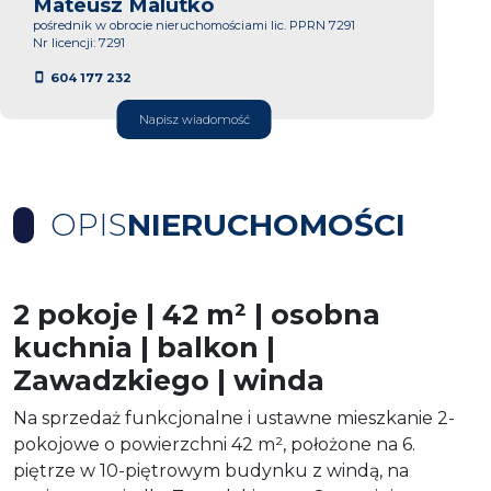
Mateusz Malutko
pośrednik w obrocie nieruchomościami lic. PPRN 7291
Nr licencji: 7291
604 177 232
Napisz wiadomość
OPIS
NIERUCHOMOŚCI
2 pokoje | 42 m² | osobna
kuchnia | balkon |
Zawadzkiego | winda
Na sprzedaż funkcjonalne i ustawne mieszkanie 2-
pokojowe o powierzchni 42 m², położone na 6.
piętrze w 10-piętrowym budynku z windą, na