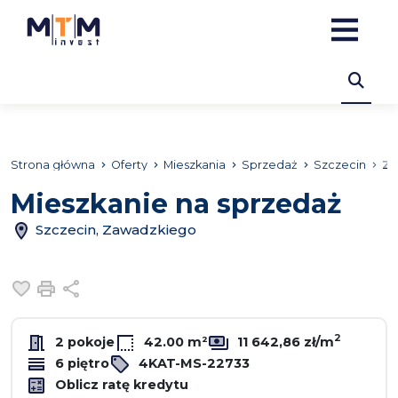
Strona główna
Oferty
Mieszkania
Sprzedaż
Szczecin
Za
Mieszkanie na sprzedaż
Szczecin, Zawadzkiego
Dodaj do ulubionych
Drukuj
Udostępnij
2
2 pokoje
42.00 m²
11 642,86 zł/m
6 piętro
4KAT-MS-22733
Oblicz ratę kredytu