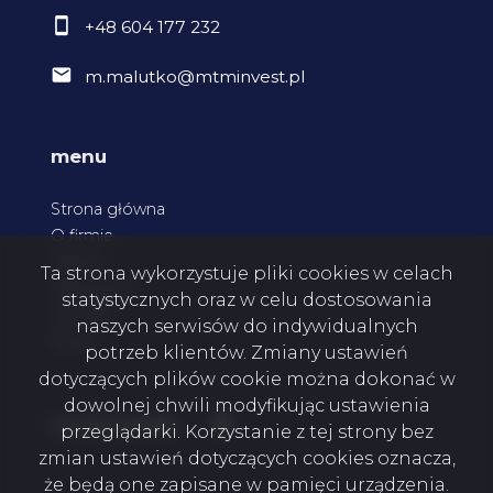
+48 604 177 232
m.malutko@mtminvest.pl
menu
Strona główna
O firmie
Oferty
Ta strona wykorzystuje pliki cookies w celach
Zgłoszenia
statystycznych oraz w celu dostosowania
Kontakt
naszych serwisów do indywidualnych
Rodo
potrzeb klientów. Zmiany ustawień
dotyczących plików cookie można dokonać w
dowolnej chwili modyfikując ustawienia
Facebook
social media
przeglądarki. Korzystanie z tej strony bez
zmian ustawień dotyczących cookies oznacza,
że będą one zapisane w pamięci urządzenia.