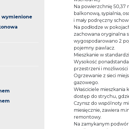
Na powierzchnię 50,37 m
balkonową, sypialnia, o
o wymienione
i mały podręczny schow
lkonowa
Na podłodze w pokojach
zachowana oryginalna 
wygospodarowano 2 poje
pojemny pawlacz.
Mieszkanie w standardzie
Wysokość ponadstandar
przestrzeni i możliwości 
Ogrzewanie z sieci miej
gazowego.
Właściciele mieszkania k
knem
dostęp do strychu, gdzi
knem
Czynsz do wspólnoty mie
miesięcznie, zawiera m.
remontowy.
Na zamykanym podwórzu