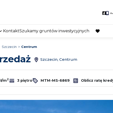
Soci
+
Kontakt
Szukamy gruntów inwestycyjnych
favorite
Szczecin
Centrum
przedaż
Szczecin, Centrum
2
zł/m
3 piętro
MTM-MS-6869
Oblicz ratę kred