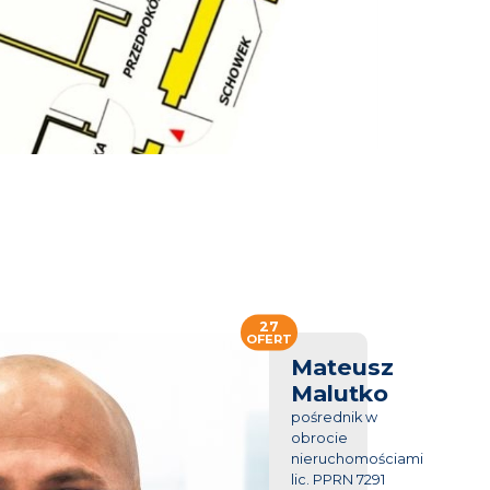
27
OFERT
Mateusz
Malutko
pośrednik w
obrocie
nieruchomościami
lic. PPRN 7291