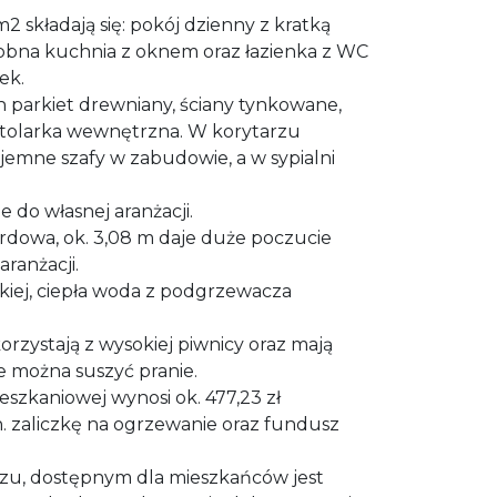
2 składają się: pokój dzienny z kratką
sobna kuchnia z oknem oraz łazienka z WC
ek.
 parkiet drewniany, ściany tynkowane,
stolarka wewnętrzna. W korytarzu
mne szafy w zabudowie, a w sypialni
 do własnej aranżacji.
dowa, ok. 3,08 m daje duże poczucie
aranżacji.
skiej, ciepła woda z podgrzewacza
orzystają z wysokiej piwnicy oraz mają
e można suszyć pranie.
szkaniowej wynosi ok. 477,23 zł
in. zaliczkę na ogrzewanie oraz fundusz
, dostępnym dla mieszkańców jest