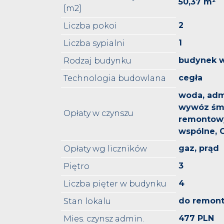
50,37 m²
[m2]
2
Liczba pokoi
1
Liczba sypialni
budynek w
Rodzaj budynku
cegła
Technologia budowlana
woda, admi
wywóz śmi
Opłaty w czynszu
remontowy
wspólne, 
gaz, prąd
Opłaty wg liczników
3
Piętro
4
Liczba pięter w budynku
do remon
Stan lokalu
477 PLN
Mies. czynsz admin.