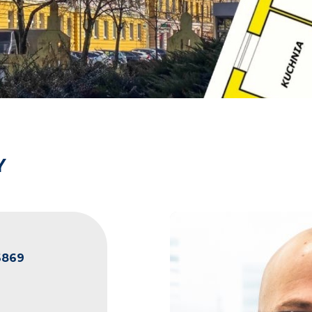
Y
6869