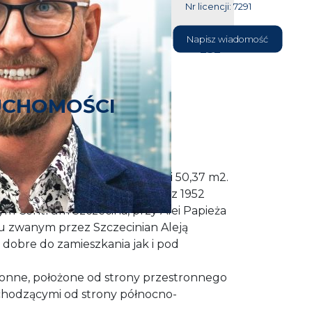
Nr licencji: 7291
604 177
Napisz wiadomość
232
UCHOMOŚCI
ezentować ofertę sprzedaży
a 2 pokojowego o powierzchni 50,37 m2.
zowane na 3 piętrze w budynku z 1952
m Centrum Szczecina, przy Alei Papieża
ku zwanym przez Szczecinian Aleją
e dobre do zamieszkania jak i pod
tronne, położone od strony przestronnego
hodzącymi od strony północno-