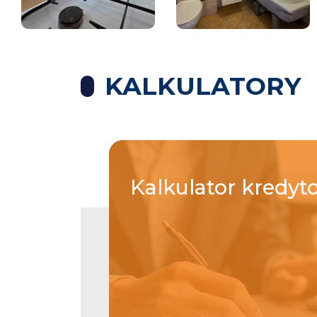
KALKULATORY
Kalkulator
kredyt