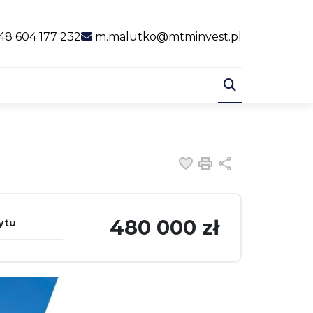
al link
48 604 177 232
m.malutko@mtminvest.pl
Dodaj do ulubiony
Drukuj
Udostępnij
480 000 zł
ytu