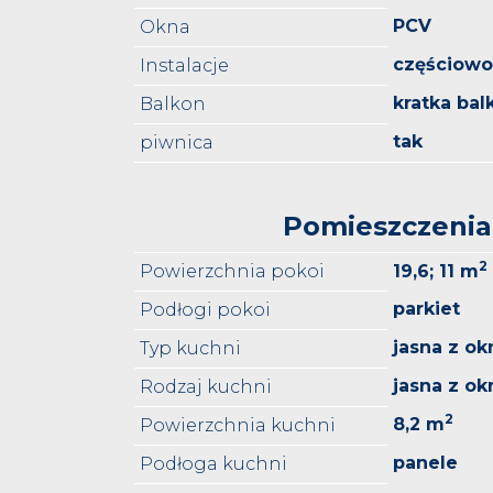
PCV
Okna
częściow
Instalacje
kratka ba
Balkon
tak
piwnica
Pomieszczenia
2
Powierzchnia pokoi
19,6; 11 m
parkiet
Podłogi pokoi
jasna z o
Typ kuchni
jasna z o
Rodzaj kuchni
2
8,2 m
Powierzchnia kuchni
panele
Podłoga kuchni