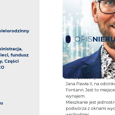
ielorodzinny
OPIS
NIER
nistracja,
eci, fundusz
Mamy przyjemność zapr
, Części
rozkładowego mieszkani
CO
Mieszkanie jest zlokali
roku, położonym w samy
Jana Pawła II, na odcin
Fontann. Jest to miejsc
wynajem.
Mieszkanie jest jednos
tu
podwórza z oknami wyc
wschodniej.