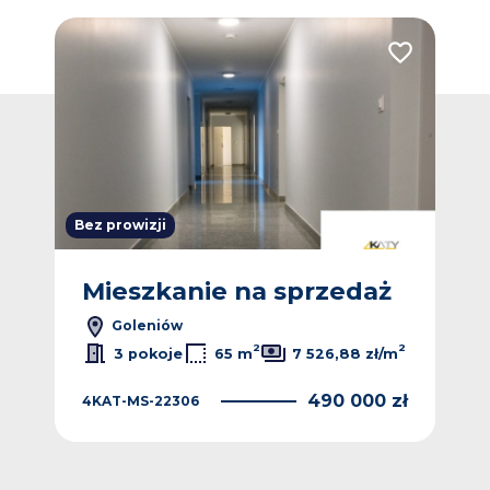
Dodaj do ulubionych
Dodaj do ulub
Bez prowizji
ż
Mieszkanie na sprzedaż
M
Goleniów
2
2
2
/m
3 pokoje
65 m
7 526,88 zł/m
 zł
490 000 zł
4KAT-MS-22306
4KA