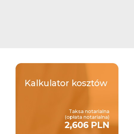
Kalkulator
kosztów
Taksa notarialna
(opłata notarialna)
2,606 PLN