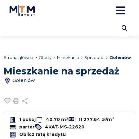
Strona główna
Oferty
Mieszkania
Sprzedaż
Goleniów
Mieszkanie na sprzedaż
Goleniów
Dodaj do ulubionych
Drukuj
Udostępnij
2
1 pokoj
40.70 m²
11 277,64 zł/m
parter
4KAT-MS-22620
Oblicz ratę kredytu