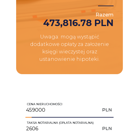
Razem
473,816.78 PLN
Uwaga: mogą wystąpić
dodatkowe opłaty za założenie
księgi wieczystej oraz
ustanowienie hipoteki.
CENA NIERUCHOMOŚCI
PLN
TAKSA NOTARIALNA (OPŁATA NOTARIALNA)
PLN