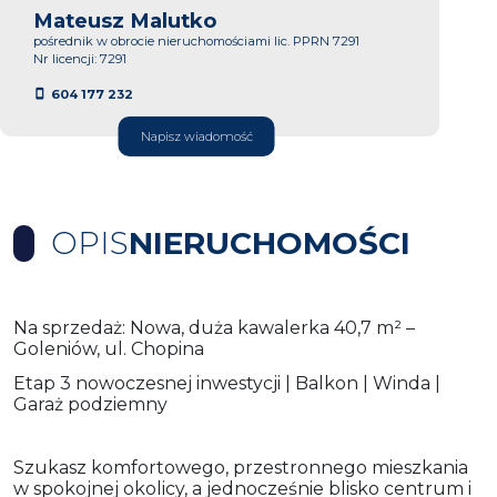
Mateusz Malutko
pośrednik w obrocie nieruchomościami lic. PPRN 7291
Nr licencji: 7291
604 177 232
Napisz wiadomość
OPIS
NIERUCHOMOŚCI
Na sprzedaż: Nowa, duża kawalerka 40,7 m² –
Goleniów, ul. Chopina
Etap 3 nowoczesnej inwestycji | Balkon | Winda |
Garaż podziemny
Szukasz komfortowego, przestronnego mieszkania
w spokojnej okolicy, a jednocześnie blisko centrum i