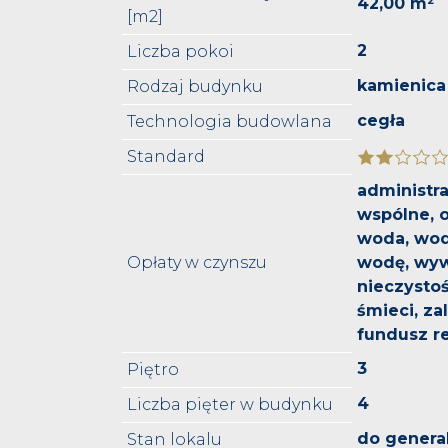
42,00 m²
[m2]
2
Liczba pokoi
kamienica
Rodzaj budynku
cegła
Technologia budowlana
Standard
administra
wspólne, 
woda, wod
Opłaty w czynszu
wodę, wy
nieczysto
śmieci, za
fundusz 
3
Piętro
4
Liczba pięter w budynku
do genera
Stan lokalu