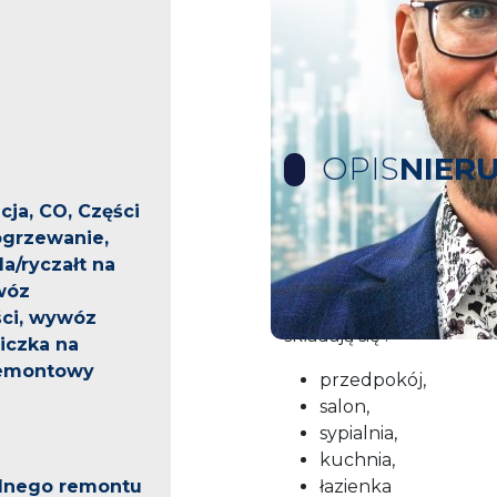
OPIS
NIER
cja, CO, Części
ogrzewanie,
Na sprzedaż 2 pokojowe
a/ryczałt na
znajdujące się na 3 pi
wóz
kamienicy przy
ul. Jagi
ści, wywóz
składają się :
liczka na
remontowy
przedpokój,
salon,
sypialnia,
kuchnia,
lnego remontu
łazienka