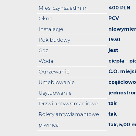
400 PLN
Mies. czynsz admin.
PCV
Okna
niewymie
Instalacje
1930
Rok budowy
jest
Gaz
ciepła - p
Woda
C.O. miejs
Ogrzewanie
częściow
Umeblowanie
jednostro
Usytuowanie
tak
Drzwi antywłamaniowe
tak
Rolety antywłamaniowe
tak, 5,00 
piwnica