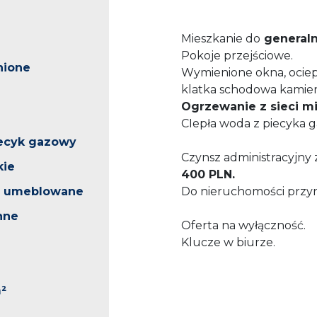
Mieszkanie do
general
Pokoje przejściowe.
nione
Wymienione okna, ociep
klatka schodowa kamien
Ogrzewanie z sieci mie
CIepła woda z piecyka 
iecyk gazowy
Czynsz administracyjn
kie
400 PLN.
o umeblowane
Do nieruchomości przyn
nne
Oferta na wyłączność.
Klucze w biurze.
m²