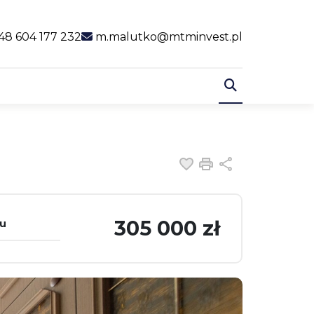
al link
48 604 177 232
m.malutko@mtminvest.pl
Dodaj do ulubiony
Drukuj
Udostępnij
305 000 zł
tu