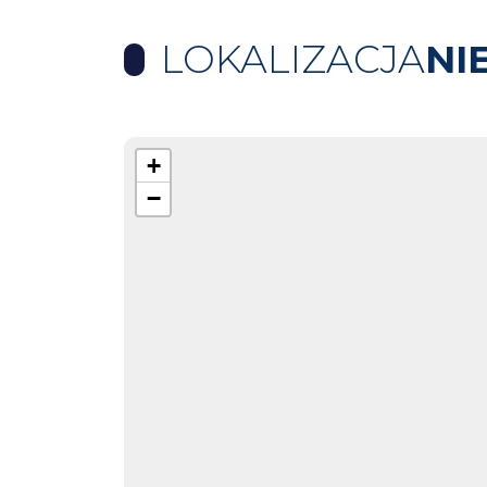
LOKALIZACJA
NI
+
−