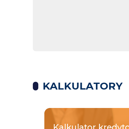
KALKULATORY
Kalkulator
kredyt