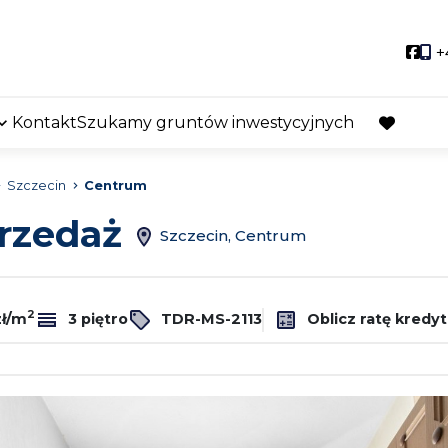
Soci
+
Kontakt
Szukamy gruntów inwestycyjnych
favorite
Szczecin
Centrum
przedaż
Szczecin, Centrum
2
zł/m
3 piętro
TDR-MS-2113
Oblicz ratę kredy