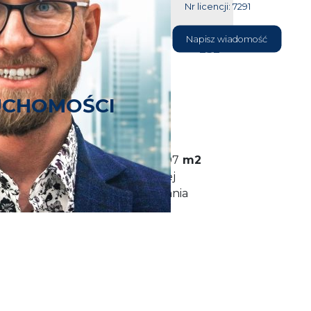
Nr licencji: 7291
604 177
Napisz wiadomość
232
UCHOMOŚCI
 mieszkanie o powierzchni 45,07
m2
ętrze w oficynie wyremontowanej
ełły 3
. Na powierzchnie mieszkania