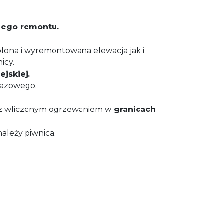
nego remontu.
lona i wyremontowana elewacja jak i
icy.
jskiej.
gazowego.
y z wliczonym ogrzewaniem w
granicach
ależy piwnica.