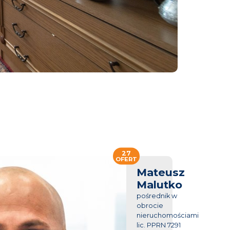
27
OFERT
Mateusz
Malutko
pośrednik w
obrocie
nieruchomościami
lic. PPRN 7291