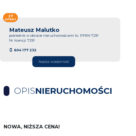
27
OFERT
Mateusz Malutko
pośrednik w obrocie nieruchomościami lic. PPRN 7291
Nr licencji: 7291
604 177 232
Napisz wiadomość
OPIS
NIERUCHOMOŚCI
NOWA, NIŻSZA CENA!