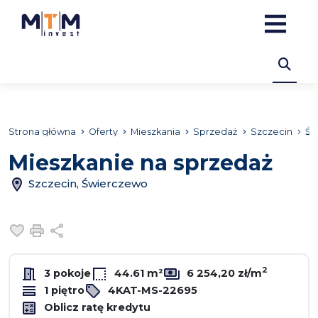
Strona główna
Oferty
Mieszkania
Sprzedaż
Szczecin
Św
Mieszkanie na sprzedaż
Szczecin, Świerczewo
Dodaj do ulubionych
Drukuj
Udostępnij
2
3 pokoje
44.61 m²
6 254,20 zł/m
1 piętro
4KAT-MS-22695
Oblicz ratę kredytu