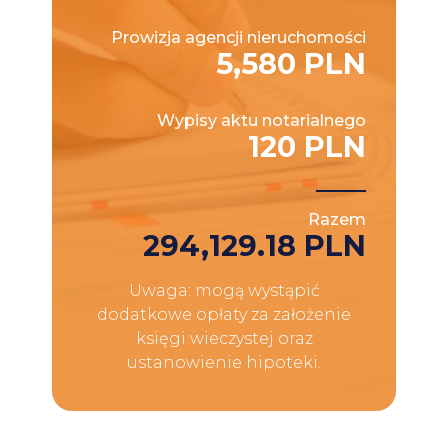
Prowizja agencji nieruchomości
5,580 PLN
Wypisy aktu notarialnego
120 PLN
Razem
294,129.18 PLN
Uwaga: mogą wystąpić
dodatkowe opłaty za założenie
księgi wieczystej oraz
ustanowienie hipoteki.