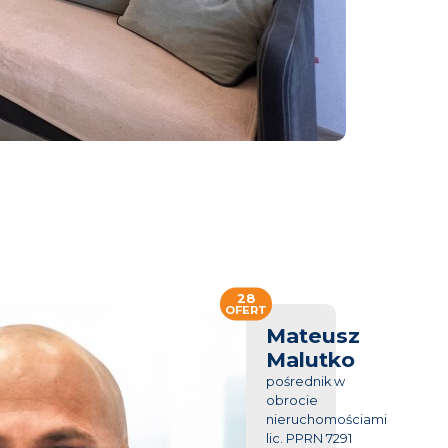
28
OFERT
Mateusz
Malutko
pośrednik w
obrocie
nieruchomościami
lic. PPRN 7291