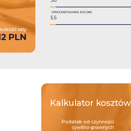
OPROCENTOWANIE ROCZNE
okość raty
12 PLN
Kalkulator
kosztów
Podatek od czynności
cywilno-prawnych