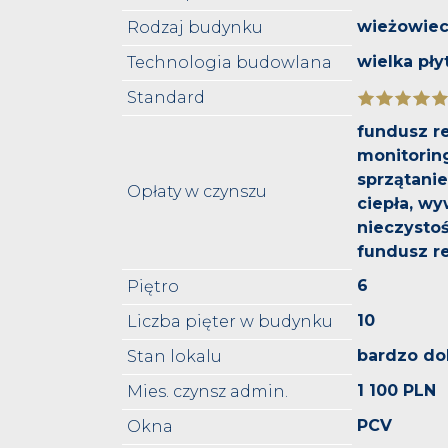
wieżowie
Rodzaj budynku
wielka pły
Technologia budowlana
Standard
fundusz r
monitorin
sprzątani
Opłaty w czynszu
ciepła, w
nieczystoś
fundusz 
6
Piętro
10
Liczba pięter w budynku
bardzo do
Stan lokalu
1 100 PLN
Mies. czynsz admin.
PCV
Okna