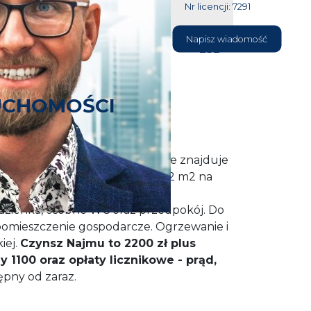
Nr licencji: 7291
604 177
Napisz wiadomość
232
UCHOMOŚCI
2 pokojowe - rozkładowe, które znajduje
Powierzchnia mieszkania to ok 42 m2 na
wyjściem na balkon. sypialnia,
łazienka, osobne WC oraz przedpokój. Do
pomieszczenie gospodarcze. Ogrzewanie i
iej.
Czynsz Najmu to 2200 zł plus
 1100 oraz opłaty licznikowe - prąd,
ępny od zaraz.