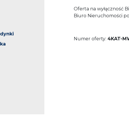
Oferta na wyłączność B
Biuro Nieruchomości po
udynki
Numer oferty:
4KAT-M
ska