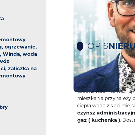
c
ta
emontowy,
OPIS
NIER
g, ogrzewanie,
e, Winda, woda
ywóz
ci, zaliczka na
Na wynajem mieszkanie 
remontowy
się przy ulicy Romera. 
które składa się salon z 
osobna kuchnia widna, 
mieszkania przynależy 
ciepła woda z sieci miejsk
bry
czynsz administracyjny
gaz ( kuchenka )
. Dost