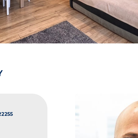
Y
22255