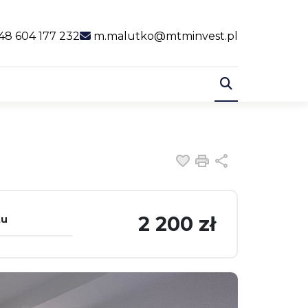
al link
48 604 177 232
m.malutko@mtminvest.pl
Dodaj do ulubiony
Drukuj
Udostępnij
2 200 zł
tu