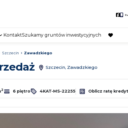
Soci
+
Kontakt
Szukamy gruntów inwestycyjnych
favorite
Szczecin
Zawadzkiego
przedaż
Szczecin, Zawadzkiego
2
m
6 piętro
4KAT-MS-22255
Oblicz ratę kredy