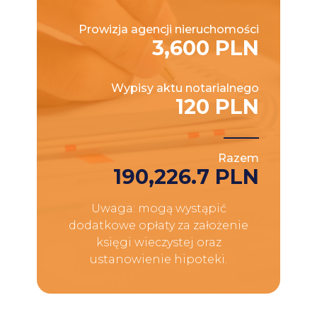
Prowizja agencji nieruchomości
3,600 PLN
Wypisy aktu notarialnego
120 PLN
Razem
190,226.7 PLN
Uwaga: mogą wystąpić
dodatkowe opłaty za założenie
księgi wieczystej oraz
ustanowienie hipoteki.