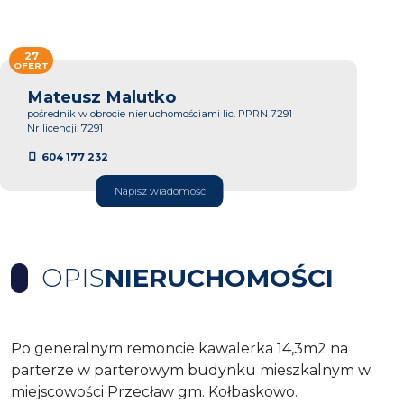
27
OFERT
Mateusz Malutko
pośrednik w obrocie nieruchomościami lic. PPRN 7291
Nr licencji: 7291
604 177 232
Napisz wiadomość
OPIS
NIERUCHOMOŚCI
Po generalnym remoncie kawalerka 14,3m2 na
parterze w parterowym budynku mieszkalnym w
miejscowości Przecław gm. Kołbaskowo.