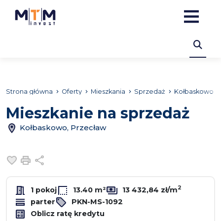
Strona główna
Oferty
Mieszkania
Sprzedaż
Kołbaskowo
Mieszkanie na sprzedaż
Kołbaskowo, Przecław
Dodaj do ulubionych
Drukuj
Udostępnij
2
1 pokoj
13.40 m²
13 432,84 zł/m
parter
PKN-MS-1092
Oblicz ratę kredytu