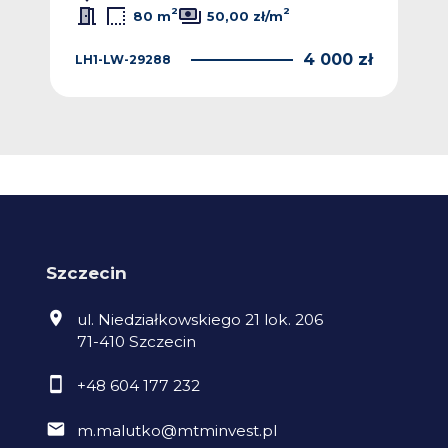
2
2
80 m
50,00 zł/m
0 zł
4 000 zł
LH1-LW-29288
LH1
Szczecin
ul. Niedziałkowskiego 21 lok. 206
71-410 Szczecin
+48 604 177 232
m.malutko@mtminvest.pl