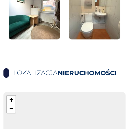
LOKALIZACJA
NIERUCHOMOŚCI
+
−