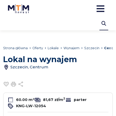
Strona główna
Oferty
Lokale
Wynajem
Szczecin
Centr
Lokal na wynajem
Szczecin, Centrum
Dodaj do ulubionych
Drukuj
Udostępnij
2
60.00 m²
81,67 zł/m
parter
KNG-LW-12054