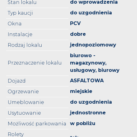
do wprowadzenia
Stan lokalu
do uzgodnienia
Typ kaucji
PCV
Okna
dobre
Instalacje
jednopoziomowy
Rodzaj lokalu
biurowo -
Przeznaczenie lokalu
magazynowy,
usługowy, biurowy
ASFALTOWA
Dojazd
miejskie
Ogrzewanie
do uzgodnienia
Umeblowanie
jednostronne
Usytuowanie
w pobliżu
Możliwość parkowania
Rolety