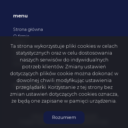
menu
Strona główna
O firmie
Oferty
Ta strona wykorzystuje pliki cookies w celach
Zgłoszenia
statystycznych oraz w celu dostosowania
Kontakt
naszych serwisów do indywidualnych
Rodo
potrzeb klientów. Zmiany ustawień
dotyczących plików cookie można dokonać w
dowolnej chwili modyfikując ustawienia
Facebook
social media
przeglądarki. Korzystanie z tej strony bez
zmian ustawień dotyczących cookies oznacza,
że będą one zapisane w pamięci urządzenia.
MTM Invest Mateusz Malutko © 2026
Rozumiem
Program dla biur nieruchomości
Galactica Virgo