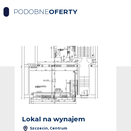
PODOBNE
OFERTY
Dodaj do ulubionych
Dodaj do ulub
Lokal na wynajem
L
Szczecin, Centrum