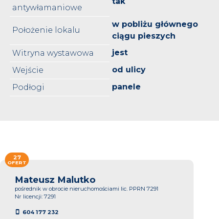
tak
antywłamaniowe
w pobliżu głównego
Położenie lokalu
ciągu pieszych
jest
Witryna wystawowa
od ulicy
Wejście
panele
Podłogi
27
OFERT
Mateusz Malutko
pośrednik w obrocie nieruchomościami lic. PPRN 7291
Nr licencji: 7291
604 177 232